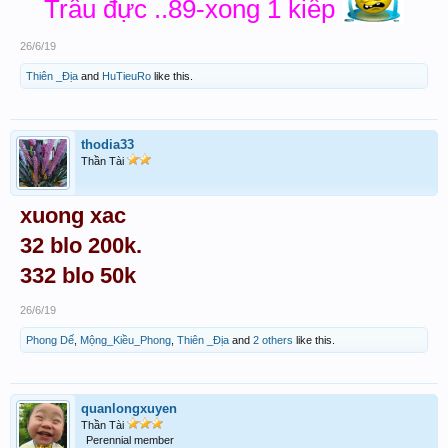
Trâu đực ..89-xong 1 kiếp
26/6/19
Thiên _Địa
and
HuTieuRo
like this.
thodia33
Thần Tài
xuong xac
32 blo 200k.
332 blo 50k
26/6/19
Phong Dế
,
Mộng_Kiều_Phong
,
Thiên _Địa
and
2 others
like this.
quanlongxuyen
Thần Tài
Perennial member