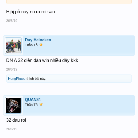
Hjhj pỏ nay no ra roi sao
26/6/19
Duy Heineken
Thần Tài
DN A 32 diễn đàn win nhiều đây kkk
26/6/19
HongPhuoc
thích bài này.
QUAN84
Thần Tài
32 dau roi
26/6/19