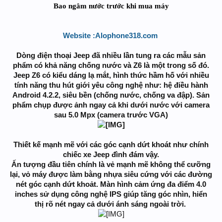
Bao ngâm nước trước khi mua máy
Website :Alophone318.com
Dòng điện thoại Jeep đã nhiều lần tung ra các mẫu sản
phẩm có khả năng chống nước và Z6 là một trong số đó.
Jeep Z6 có kiểu dáng lạ mắt, hình thức hầm hố với nhiều
tính năng thu hút giới yêu công nghệ như: hệ điều hành
Android 4.2.2, siêu bền (chống nước, chống va đập). Sản
phẩm chụp được ảnh ngay cả khi dưới nước với camera
sau 5.0 Mpx (camera trước VGA)
Thiết kế mạnh mẽ với các góc cạnh dứt khoát như chính
chiếc xe Jeep đình đám vậy.
Ấn tượng đầu tiên chính là vẻ mạnh mẽ không thể cưỡng
lại, vỏ máy được làm bằng nhựa siêu cứng với các đường
nét góc cạnh dứt khoảt. Màn hình cảm ứng đa điểm 4.0
inches sử dụng công nghệ IPS giúp tăng góc nhìn, hiển
thị rõ nét ngay cả dưới ánh sáng ngoài trời.