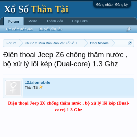
Đăng nhập | Đăng ký
Media
Thành viên
Help Links
Forum
Tìm kiếm diễn đàn
Bài viết gần đây
Forum
Khu Vực Mua Bán Rao Vặt Xổ Số Thần Tài Chấm Cơm !
Chợ Mobile
Điện thoại Jeep Z6 chống thấm nước ,
bộ xử lý lõi kép (Dual-core) 1.3 Ghz
123alomobile
Thần Tài
Điện thoại Jeep Z6 chống thấm nước ,
bộ xử lý lõi kép (Dual-
core) 1.3 Ghz