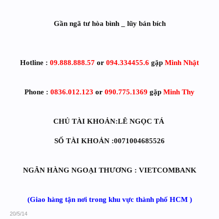
Gần ngã tư hòa bình _ lũy bán bích
Hotline :
09.888.888.57
or
094.334455.6
gặp
Minh Nhật
Phone :
0836.012.123
or
090.775.1369
gặp
Minh Thy
CHỦ TÀI KHOẢN:LÊ NGỌC TÁ
SỐ TÀI KHOẢN :0071004685526
NGÂN HÀNG NGOẠI THƯƠNG : VIETCOMBANK
(Giao hàng tận nơi trong khu vực thành phố HCM )
20/5/14