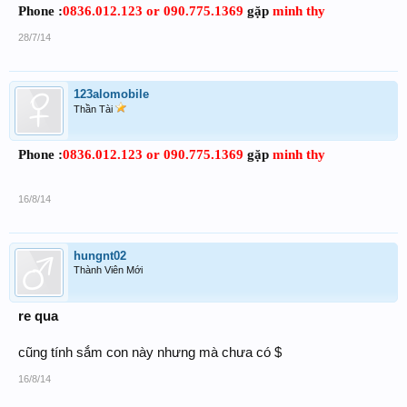
Phone :
0836.012.123 or 090.775.1369
gặp
minh thy
28/7/14
123alomobile
Thần Tài
Phone :
0836.012.123 or 090.775.1369
gặp
minh thy
16/8/14
hungnt02
Thành Viên Mới
re qua
cũng tính sắm con này nhưng mà chưa có $
16/8/14