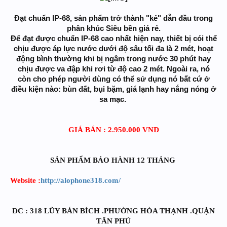
Đạt chuẩn IP-68, sản phẩm trở thành "kẻ" dẫn đầu trong
phân khúc Siêu bền giá rẻ.
Để đạt được chuẩn IP-68 cao nhất hiện nay, thiết bị cói thể
chịu được áp lực nước dưới độ sâu tối đa là 2 mét, hoạt
động bình thường khi bị ngâm trong nước 30 phút hay
chịu được va đập khi rơi từ độ cao 2 mét. Ngoài ra, nó
còn cho phép người dùng có thể sử dụng nó bất cứ ở
điều kiện nào: bùn đất, bụi bặm, giá lạnh hay nắng nóng ở
sa mạc.
GIÁ BÁN : 2.950.000 VNĐ
SẢN PHẨM BẢO HÀNH 12 THÁNG
Website :
http://alophone318.com/
ĐC : 318 LŨY BÁN BÍCH .PHƯỜNG HÒA THẠNH .QUẬN
TÂN PHÚ