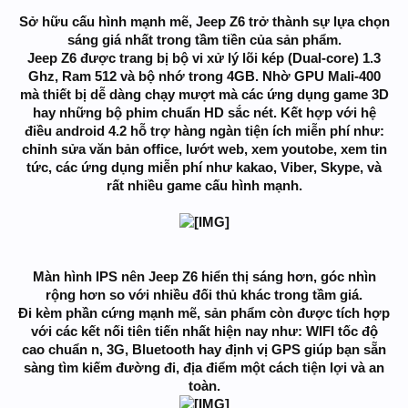
Sở hữu cấu hình mạnh mẽ, Jeep Z6 trở thành sự lựa chọn
sáng giá nhất trong tầm tiền của sản phẩm.
Jeep Z6 được trang bị bộ vi xử lý lõi kép (Dual-core) 1.3
Ghz, Ram 512 và bộ nhớ trong 4GB. Nhờ GPU Mali-400
mà thiết bị dễ dàng chạy mượt mà các ứng dụng game 3D
hay những bộ phim chuẩn HD sắc nét. Kết hợp với hệ
điều android 4.2 hỗ trợ hàng ngàn tiện ích miễn phí như:
chỉnh sửa văn bản office, lướt web, xem youtobe, xem tin
tức, các ứng dụng miễn phí như kakao, Viber, Skype, và
rất nhiều game cấu hình mạnh.
Màn hình IPS nên Jeep Z6 hiển thị sáng hơn, góc nhìn
rộng hơn so với nhiều đối thủ khác trong tầm giá.
Đi kèm phần cứng mạnh mẽ, sản phẩm còn được tích hợp
với các kết nối tiên tiến nhất hiện nay như: WIFI tốc độ
cao chuẩn n, 3G, Bluetooth hay định vị GPS giúp bạn sẵn
sàng tìm kiếm đường đi, địa điểm một cách tiện lợi và an
toàn.