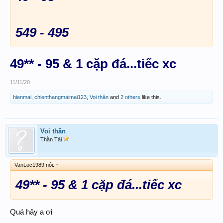
549 - 495
49** - 95 & 1 cặp đá...tiếc xc
11/11/20
hienmai
,
chienthangmaimai123
,
Voi thân
and
2 others
like this.
Voi thân
Thần Tài
VanLoc1989 nói:
↑
49** - 95 & 1 cặp đá...tiếc xc
Quá hây a ơi