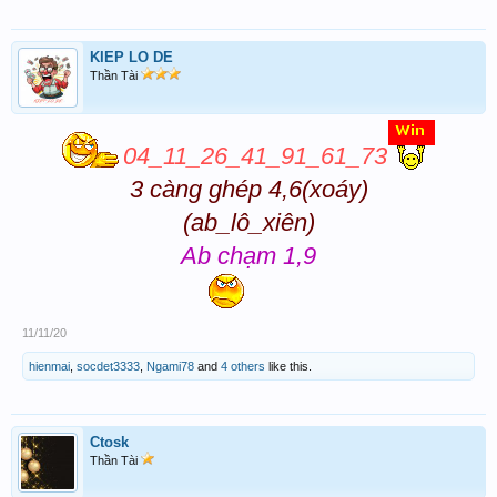
KIEP LO DE
Thần Tài
04_11_26_41_91_61_73
3 càng ghép 4,6(xoáy)
(ab_lô_xiên)
Ab chạm 1,9
11/11/20
hienmai
,
socdet3333
,
Ngami78
and
4 others
like this.
Ctosk
Thần Tài