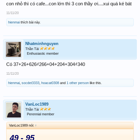
con nhỏ thì có cafe...con lớn thì 3 con thầy ơi....xui quá ké bát
11/11/20
hienmai
thích bài này.
Nhatminhnguyen
Thần Tài
Enthusiastic member
Có 37+26+626₫266+04+204+304₫340
11/11/20
hienmai
,
socdet3333
,
hoacat0308
and
1 other person
like this.
VanLoc1989
Thần Tài
Perennial member
VanLoc1989 nói:
↑
49 - 95