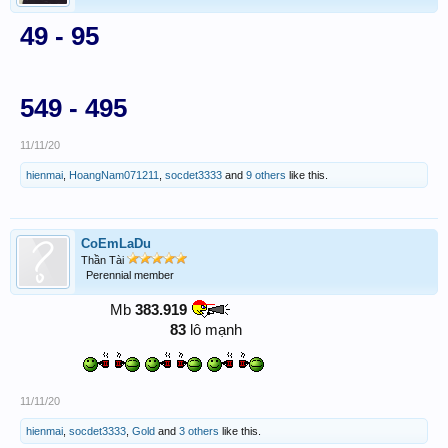
49 - 95
549 - 495
11/11/20
hienmai
,
HoangNam071211
,
socdet3333
and
9 others
like this.
CoEmLaDu
Thần Tài
Perennial member
Mb
383.919
83
lô mạnh​
11/11/20
hienmai
,
socdet3333
,
Gold
and
3 others
like this.