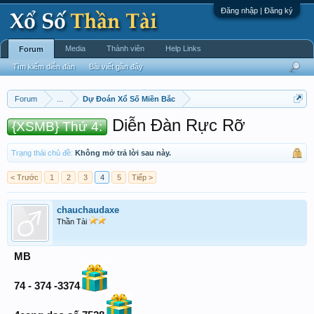
Đăng nhập | Đăng ký
Media
Thành viên
Help Links
Forum
Tìm kiếm diễn đàn
Bài viết gần đây
Forum
...
Dự Đoán Xổ Số Miền Bắc
Diễn Đàn Rực Rỡ
{XSMB} Thứ 4:
Trạng thái chủ đề:
Không mở trả lời sau này.
< Trước
1
2
3
4
5
Tiếp >
chauchaudaxe
Thần Tài
MB
74 - 374 -3374