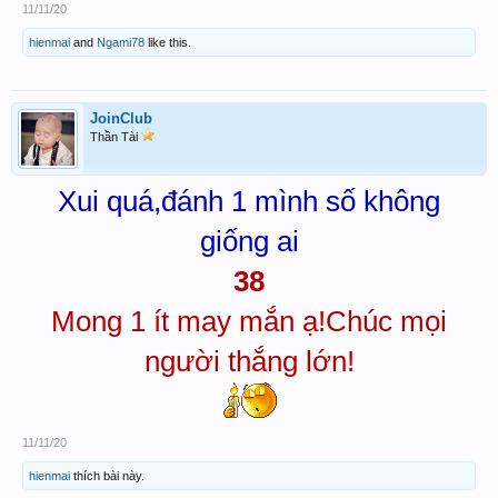
11/11/20
hienmai
and
Ngami78
like this.
JoinClub
Thần Tài
Xui quá,đánh 1 mình số không
giống ai
38
Mong 1 ít may mắn ạ!Chúc mọi
người thắng lớn!
11/11/20
hienmai
thích bài này.