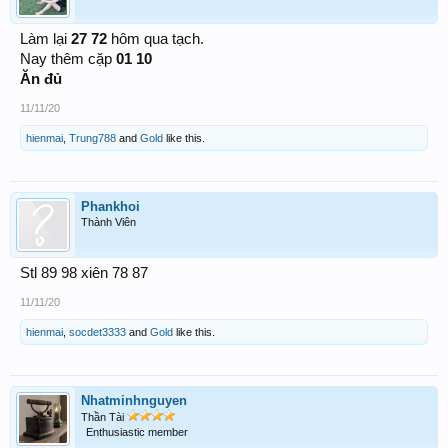
Làm lại
27 72
hôm qua tạch.
Nay thêm cặp
01 10
Ăn đủ
11/11/20
hienmai
,
Trung788
and
Gold
like this.
Phankhoi
Thành Viên
Stl 89 98 xiên 78 87
11/11/20
hienmai
,
socdet3333
and
Gold
like this.
Nhatminhnguyen
Thần Tài
Enthusiastic member