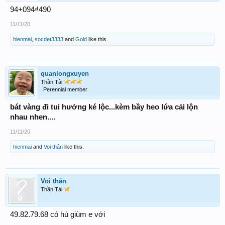
94+094₫490
11/11/20
hienmai
,
socdet3333
and
Gold
like this.
quanlongxuyen
Thần Tài
Perennial member
bát vàng đi tui hưởng ké lộc...kèm bầy heo lứa cải lộn
nhau nhen....
11/11/20
hienmai
and
Voi thân
like this.
Voi thân
Thần Tài
49.82.79.68 có hú giùm e với