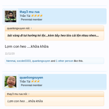
thay3 mu rua
Thần Tài
Perennial member
quanlongxuyen nói:
↑
bát vàng đi tui hưởng ké lộc...kèm bầy heo lứa cải lộn nhau nhen....
Lợm con heo ....khữa khữa
11/11/20
hienmai
,
socdet3333
,
quanlongxuyen
and
1 other person
like this.
quanlongxuyen
Thần Tài
Perennial member
thay3 mu rua nói:
↑
Lợm con heo ....khữa khữa