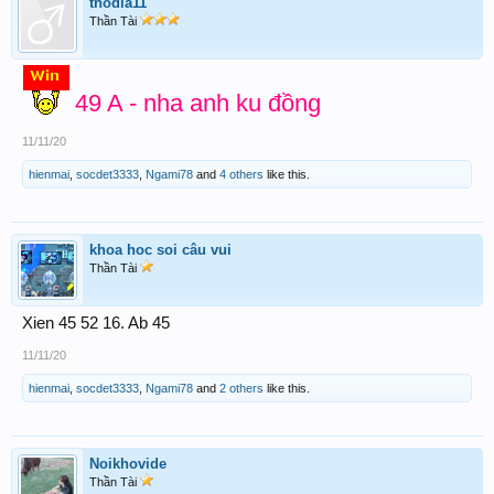
thodia11
Thần Tài
49 A - nha anh ku đồng
11/11/20
hienmai
,
socdet3333
,
Ngami78
and
4 others
like this.
khoa hoc soi câu vui
Thần Tài
Xien 45 52 16. Ab 45
11/11/20
hienmai
,
socdet3333
,
Ngami78
and
2 others
like this.
Noikhovide
Thần Tài