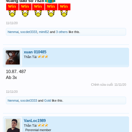
4cang dao số 7528
11/11/20
hienmai
,
socdet3333
,
mimi52
and
3 others
like this.
xuan 010485
Thần Tài
10.87. 487
Ab 3x
Chỉnh sửa cuối:
11/11/20
11/11/20
hienmai
,
socdet3333
and
Gold
like this.
VanLoc1989
Thần Tài
Perennial member