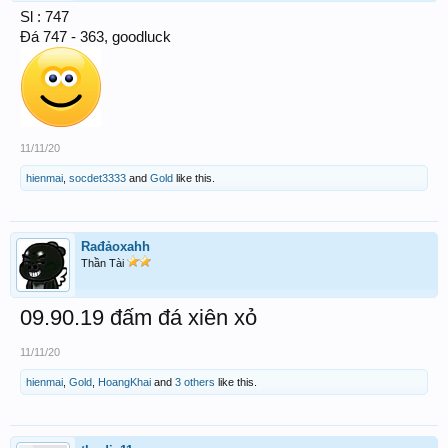
Sl : 747
Đá 747 - 363, goodluck
11/11/20
hienmai
,
socdet3333
and
Gold
like this.
Rađảoxahh
Thần Tài
09.90.19 đấm đá xiên xỏ
11/11/20
hienmai
,
Gold
,
HoangKhai
and
3 others
like this.