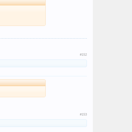
#152
#153