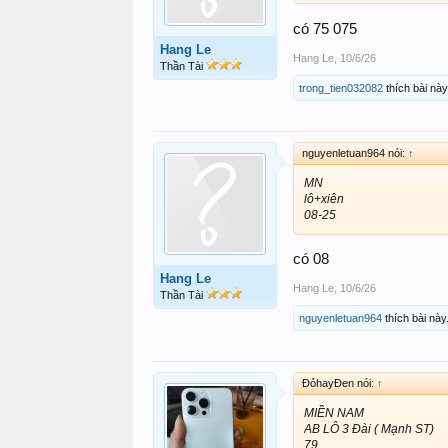
có 75 075
Hang Le
Hang Le
,
10/6/26
Thần Tài
trong_tien032082
thích bài này
nguyenletuan964 nói:
↑
MN
lô+xiên
08-25
có 08
Hang Le
Hang Le
,
10/6/26
Thần Tài
nguyenletuan964
thích bài này
ĐỏhayĐen nói:
↑
MIỀN NAM
AB LÔ 3 Đài ( Mạnh ST)
79