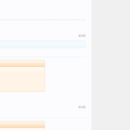
#145
#146