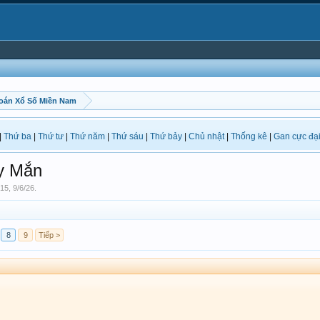
oán Xổ Số Miền Nam
|
Thứ ba
|
Thứ tư
|
Thứ năm
|
Thứ sáu
|
Thứ bảy
|
Chủ nhật
|
Thống kê
|
Gan cực đạ
y Mắn
15
,
9/6/26
.
8
9
Tiếp >