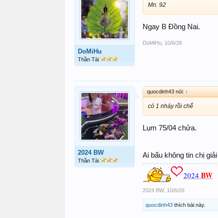
Mn. 92
Ngay B Đồng Nai.
DoMiHu
,
10/6/26
DoMiHu
Thần Tài
quocdinh43 nói:
↑
có 1 nháy rồi chế
Lụm 75/04 chửa.
2024 BW
Ai bẩu không tin chị gi
Thần Tài
BW
2024
2024 BW
,
10/6/26
quocdinh43
thích bài này.