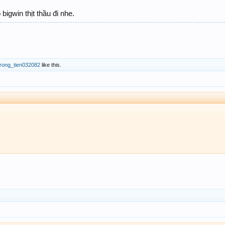
igwin thịt thầu đi nhe.
trong_tien032082
like this.