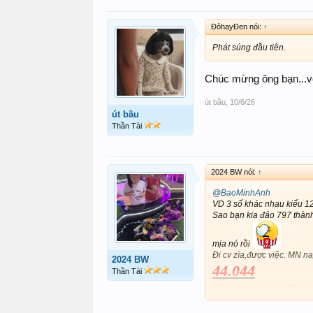
ĐỏhayĐen nói:
↑
Phát súng đầu tiên.
Chúc mừng ông bạn...v
út bầu
,
10/6/26
út bầu
Thần Tài
2024 BW nói:
↑
@BaoMinhAnh
VD 3 số khác nhau kiểu 12
Sao bạn kia đảo 797 thành 
mịa nó rồi
Đi cv zìa,được việc. MN na
2024 BW
44.044
Thần Tài
Xiên chéo 04.44.84