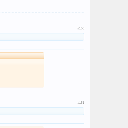
#150
#151