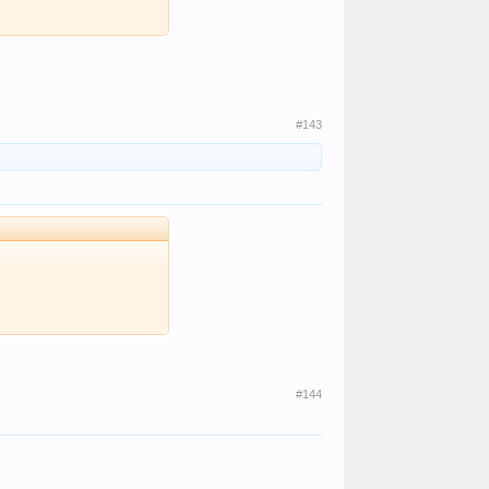
#143
#144