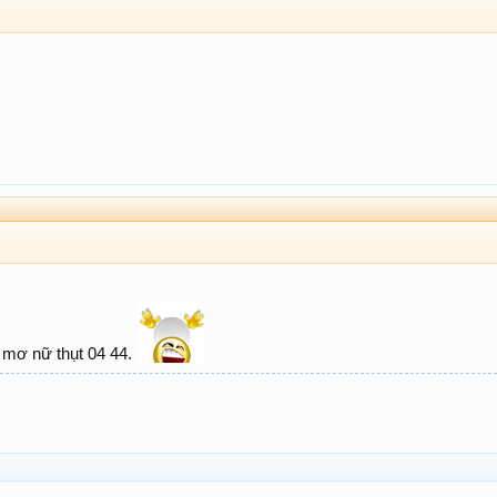
ải mơ nữ thụt 04 44.