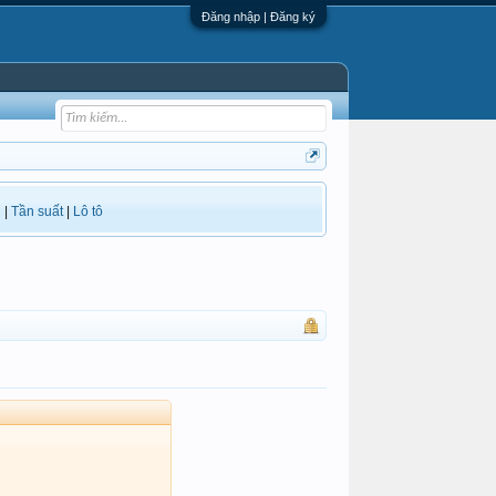
Đăng nhập | Đăng ký
i
|
Tần suất
|
Lô tô