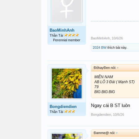
BaoMinhAnh
Thần Tài
BaoMinhAnh
,
10/6/26
Perennial member
2024 BW
thích bài này.
ĐỏhayĐen nói:
↑
MIỀN NAM
AB LÔ 3 Đài ( Mạnh ST)
79
BIG BIG BIG
Ngay cái B ST luôn
Bongdiendien
Thần Tài
Bongdiendien
,
10/6/26
Đamme@ nói:
↑