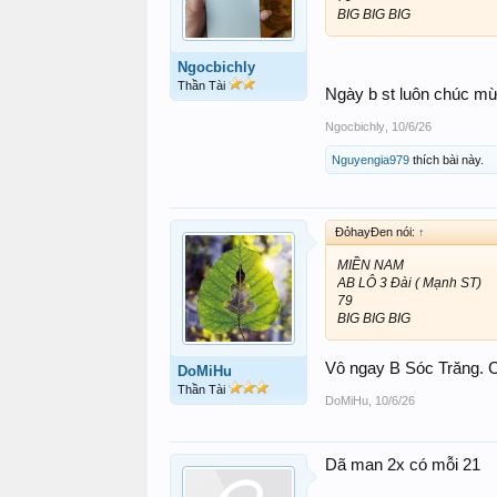
BIG BIG BIG
Ngocbichly
Thần Tài
Ngày b st luôn chúc m
Ngocbichly
,
10/6/26
Nguyengia979
thích bài này.
ĐỏhayĐen nói:
↑
MIỀN NAM
AB LÔ 3 Đài ( Mạnh ST)
79
BIG BIG BIG
Vô ngay B Sóc Trăng. 
DoMiHu
Thần Tài
DoMiHu
,
10/6/26
Dã man 2x có mỗi 21