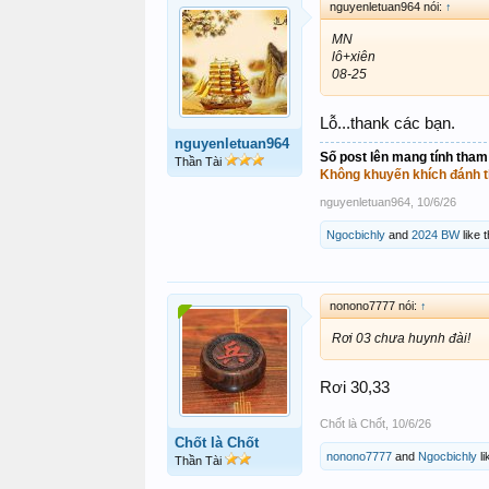
nguyenletuan964 nói:
↑
MN
lô+xiên
08-25
Lỗ...thank các bạn.
nguyenletuan964
Số post lên mang tính tham
Thần Tài
Không khuyến khích đánh t
nguyenletuan964
,
10/6/26
Ngocbichly
and
2024 BW
like t
nonono7777 nói:
↑
Rơi 03 chưa huynh đài!
Rơi 30,33
Chốt là Chốt
,
10/6/26
Chốt là Chốt
nonono7777
and
Ngocbichly
li
Thần Tài