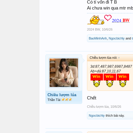
Có tí vốn đi T B
Ai chưa win qua mtr mb b
BW
2024
2024 BW
,
10/6/26
BaoMinhAnh
,
Ngocbichly
and
Chiều lượm lúa nói:
↑
3d:87,487,987,6987,8487
Ab+đá:87,10,11,67
Chiều lượm lúa
Chết
Thần Tài
Chiều lượm lúa
,
10/6/26
Ngocbichly
thích bài này.