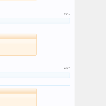
#141
#142