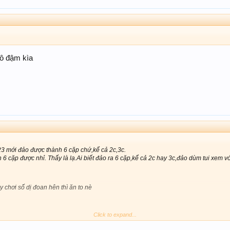
ô đậm kìa
3 mới đảo được thành 6 cặp chứ,kể cả 2c,3c.
6 cặp được nhỉ. Thấy là lạ.Ai biết đảo ra 6 cặp,kể cả 2c hay 3c,đảo dùm tui xem vớ
y chơi số dị đoan hên thì ăn to nè
Click to expand...