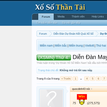
Media
Thành viên
Help Links
Forum
Tìm kiếm diễn đàn
Bài viết gần đây
Forum
Diễn Đàn Dự Đoán Kết Quả Xổ Số
Dự Đ
Miền nam
|
Miền bắc
|
Miền trung
|
Vietlott
|
Thứ hai
Diễn Đàn Ma
{XSMN} Thứ 4:
Thảo luận trong '
Dự Đoán Xổ Số Miền Nam
' bắt đầu bởi
HHH
Trạng thái chủ đề:
Không mở trả lời sau này.
Trang 8 của 9 trang
< Trước
1
←
4
5
6
7
quocdinh43 nói:
↑
75
(275,575)