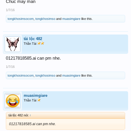
Chuc may man
1/7/16
tongkhosimsocom
,
tongkhosimso
and
muasimgiare
like this.
tài lộc 482
Thần Tài
01217818585.ai can pm nhe.
1/7/16
tongkhosimsocom
,
tongkhosimso
and
muasimgiare
like this.
muasimgiare
Thần Tài
tài lộc 482 nói:
↑
01217818585.ai can pm nhe.