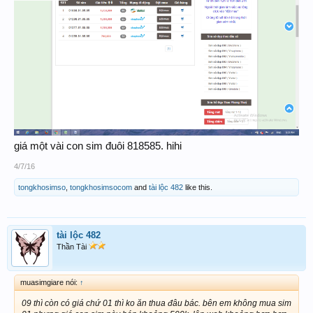
giá một vài con sim đuôi 818585. hihi
4/7/16
tongkhosimso
,
tongkhosimsocom
and
tài lộc 482
like this.
tài lộc 482
Thần Tài
muasimgiare nói:
↑
09 thì còn có giá chứ 01 thì ko ăn thua đâu bác. bên em không mua sim