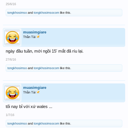
25/6/16
tongkhosimso
and
tongkhosimsocom
like this.
muasimgiare
Thần Tài
ngày đầu tuần, mới ngồi 15' mắt đã ríu lại.
27/6/16
tongkhosimso
and
tongkhosimsocom
like this.
muasimgiare
Thần Tài
tối nay bỉ với xứ wales ...
1/7/16
tongkhosimso
and
tongkhosimsocom
like this.