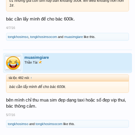
01 nhưng giá con sim này bán khoảng 500k. lên web khoảng hơn hơn
1tr.
bác cần lấy mình để cho bác 600k.
4/7/16
tongkhosimso
,
tongkhosimsocom
and
muasimgiare
like this.
muasimgiare
Thần Tài
tài lộc 482 nói:
↑
bác cần lấy mình để cho bác 600k.
bên mình chỉ thu mua sim đẹp dạng taxi hoặc số đẹp vip thui,
bác thông cảm.
5/7/16
tongkhosimso
and
tongkhosimsocom
like this.