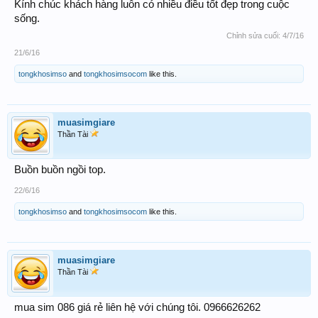
Kính chúc khách hàng luôn có nhiều điều tốt đẹp trong cuộc
sống.
Chỉnh sửa cuối:
4/7/16
21/6/16
tongkhosimso
and
tongkhosimsocom
like this.
muasimgiare
Thần Tài
Buồn buồn ngồi top.
22/6/16
tongkhosimso
and
tongkhosimsocom
like this.
muasimgiare
Thần Tài
mua sim 086 giá rẻ liên hệ với chúng tôi. 0966626262