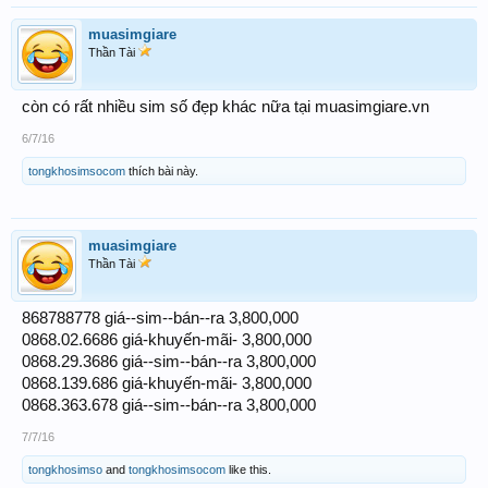
muasimgiare
Thần Tài
còn có rất nhiều sim số đẹp khác nữa tại muasimgiare.vn
6/7/16
tongkhosimsocom
thích bài này.
muasimgiare
Thần Tài
868788778 giá--sim--bán--ra 3,800,000
0868.02.6686 giá-khuyến-mãi- 3,800,000
0868.29.3686 giá--sim--bán--ra 3,800,000
0868.139.686 giá-khuyến-mãi- 3,800,000
0868.363.678 giá--sim--bán--ra 3,800,000
7/7/16
tongkhosimso
and
tongkhosimsocom
like this.