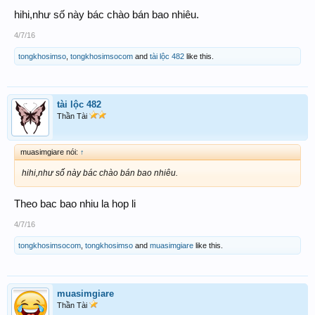
hihi,như số này bác chào bán bao nhiêu.
4/7/16
tongkhosimso
,
tongkhosimsocom
and
tài lộc 482
like this.
tài lộc 482
Thần Tài
muasimgiare nói:
↑
hihi,như số này bác chào bán bao nhiêu.
Theo bac bao nhiu la hop li
4/7/16
tongkhosimsocom
,
tongkhosimso
and
muasimgiare
like this.
muasimgiare
Thần Tài