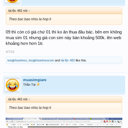
tài lộc 482 nói:
↑
Theo bac bao nhiu la hop li
09 thì còn có giá chứ 01 thì ko ăn thua đâu bác. bên em không
mua sim 01 nhưng giá con sim này bán khoảng 500k. lên web
khoảng hơn hơn 1tr.
4/7/16
tongkhosimso
,
tongkhosimsocom
and
tài lộc 482
like this.
muasimgiare
Thần Tài
tài lộc 482 nói:
↑
Theo bac bao nhiu la hop li