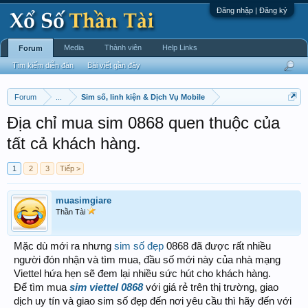
Đăng nhập | Đăng ký
Media
Thành viên
Help Links
Forum
Tìm kiếm diễn đàn
Bài viết gần đây
Forum
...
Sim số, linh kiện & Dịch Vụ Mobile
Địa chỉ mua sim 0868 quen thuộc của
tất cả khách hàng.
1
2
3
Tiếp >
muasimgiare
Thần Tài
Mặc dù mới ra nhưng
sim số đẹp
0868 đã được rất nhiều
người đón nhận và tìm mua, đầu số mới này của nhà mạng
Viettel hứa hẹn sẽ đem lại nhiều sức hút cho khách hàng.
Để tìm mua
sim viettel 0868
với giá rẻ trên thị trường, giao
dịch uy tín và giao sim số đẹp đến nơi yêu cầu thì hãy đến với