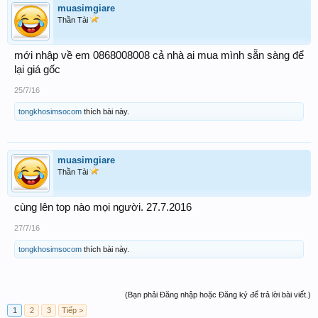
muasimgiare
Thần Tài
mới nhập về em 0868008008 cả nhà ai mua mình sẵn sàng để
lại giá gốc
25/7/16
tongkhosimsocom
thích bài này.
muasimgiare
Thần Tài
cùng lên top nào mọi người. 27.7.2016
27/7/16
tongkhosimsocom
thích bài này.
(Bạn phải Đăng nhập hoặc Đăng ký để trả lời bài viết.)
1
2
3
Tiếp >