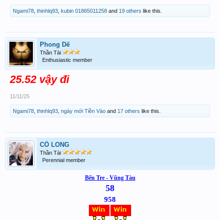
Ngami78
,
thinhlq93
,
kubin 01865011258
and
19 others
like this.
Phong Dế
Thần Tài
Enthusiastic member
25.52 vậy đi
11/11/25
Ngami78
,
thinhlq93
,
ngày mới Tiền Vào
and
17 others
like this.
CÔ LONG
Thần Tài
Perennial member
Bến Tre - Vũng Tàu
58
958