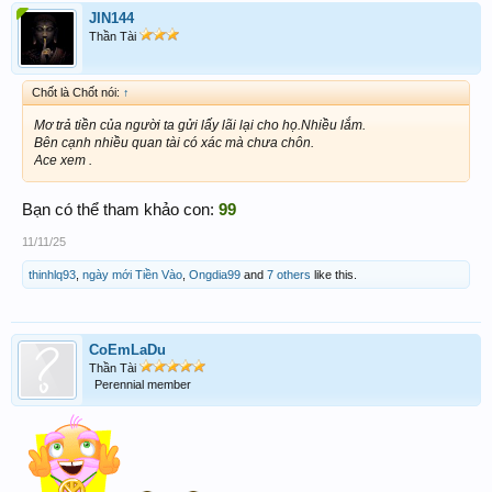
JIN144
Thần Tài
Chốt là Chốt nói:
↑
Mơ trả tiền của người ta gửi lấy lãi lại cho họ.Nhiều lắm.
Bên cạnh nhiều quan tài có xác mà chưa chôn.
Ace xem .
Bạn có thể tham khảo con:
99
11/11/25
thinhlq93
,
ngày mới Tiền Vào
,
Ongdia99
and
7 others
like this.
CoEmLaDu
Thần Tài
Perennial member