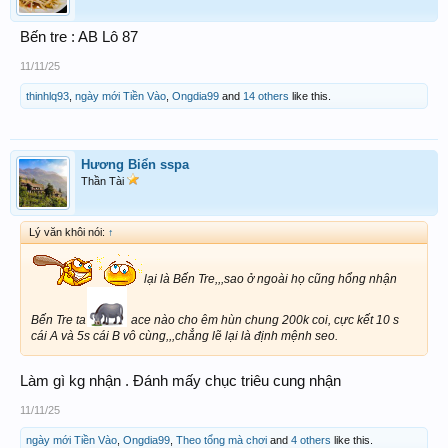
Bến tre : AB Lô 87
11/11/25
thinhlq93
,
ngày mới Tiền Vào
,
Ongdia99
and
14 others
like this.
Hương Biển sspa
Thần Tài
Lý văn khôi nói:
↑
lại là Bến Tre,,,sao ở ngoài họ cũng hổng nhận
Bến Tre ta
ace nào cho êm hùn chung 200k coi, cực kết 10 s
cái A và 5s cái B vô cùng,,,chẳng lẽ lại là định mệnh seo.
Làm gì kg nhận . Đánh mấy chục triêu cung nhận
11/11/25
ngày mới Tiền Vào
,
Ongdia99
,
Theo tổng mà chơi
and
4 others
like this.