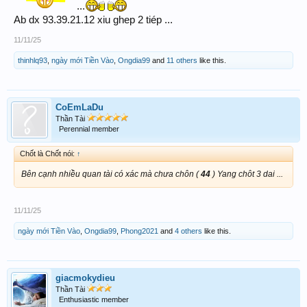
...
Ab dx 93.39.21.12 xiu ghep 2 tiép ...
11/11/25
thinhlq93
,
ngày mới Tiền Vào
,
Ongdia99
and
11 others
like this.
CoEmLaDu
Thần Tài
Perennial member
Chốt là Chốt nói:
↑
Bên cạnh nhiều quan tài có xác mà chưa chôn (
44
) Yang chôt 3 dai ...
11/11/25
ngày mới Tiền Vào
,
Ongdia99
,
Phong2021
and
4 others
like this.
giacmokydieu
Thần Tài
Enthusiastic member