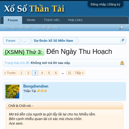
Đăng nhập | Đăng ký
Media
Thành viên
Help Links
Forum
Tìm kiếm diễn đàn
Bài viết gần đây
Forum
...
Dự Đoán Xổ Số Miền Nam
Đến Ngày Thu Hoạch
{XSMN} Thứ 3:
Trạng thái chủ đề:
Không mở trả lời sau này.
< Trước
1
2
3
4
5
6
→
11
Tiếp >
Bongdiendien
Thần Tài
Chốt là Chốt nói:
↑
Mơ trả tiền của người ta gửi lấy lãi lại cho họ.Nhiều lắm.
Bên cạnh nhiều quan tài có xác mà chưa chôn.
Ace xem .