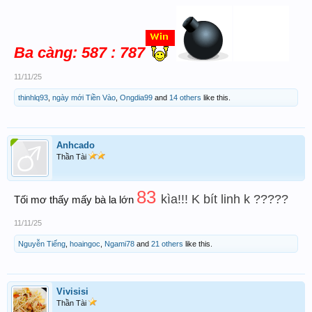
Ba càng: 587 : 787
11/11/25
thinhlq93
,
ngày mới Tiền Vào
,
Ongdia99
and
14 others
like this.
Anhcado
Thần Tài
83
kìa!!! K bít linh k ?????
Tối mơ thấy mấy bà la lớn
11/11/25
Nguyễn Tiếng
,
hoaingoc
,
Ngami78
and
21 others
like this.
Vivisisi
Thần Tài