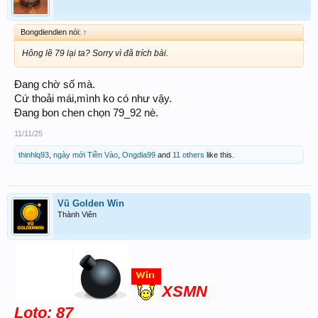
Bongdiendien nói:
↑
Hông lẽ 79 lại ta? Sorry vì đã trích bài.
Đang chờ số mà.
Cứ thoải mái,mình ko có như vậy.
Đang bon chen chọn 79_92 nè.
11/11/25
thinhlq93
,
ngày mới Tiền Vào
,
Ongdia99
and
11 others
like this.
Vũ Golden Win
Thành Viên
XSMN
Loto: 87