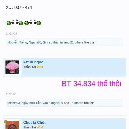
Xc : 037 - 474
11/11/25
Nguyễn Tiếng
,
Ngami78
,
Sim số thần tài
and
21 others
like this.
katun.ngoc
Thần Tài
BT 34.834 thế thôi
11/11/25
thinhlq93
,
ngày mới Tiền Vào
,
Ongdia99
and
13 others
like this.
Chốt là Chốt
Thần Tài