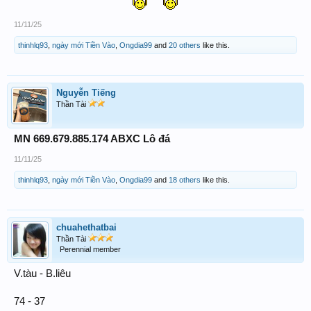
11/11/25
thinhlq93
,
ngày mới Tiền Vào
,
Ongdia99
and
20 others
like this.
Nguyễn Tiếng
Thần Tài
MN 669.679.885.174 ABXC Lô đá
11/11/25
thinhlq93
,
ngày mới Tiền Vào
,
Ongdia99
and
18 others
like this.
chuahethatbai
Thần Tài
Perennial member
V.tàu - B.liêu
74 - 37