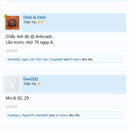
Chốt là Chốt
Thần Tài
Chắc linh đó @ Anhcado .
Lần trước nhớ 76 ngay A.
11/11/25
thinhlq93
,
ngày mới Tiền Vào
,
Ongdia99
and
8 others
like this.
Gon1111
Thần Tài
Mn lô 92, 29
11/11/25
hoaingoc
,
Ngami78
,
thinhlq93
and
15 others
like this.