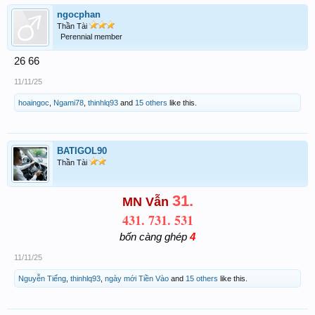
ngocphan
Thần Tài
Perennial member
26 66
11/11/25
hoaingoc
,
Ngami78
,
thinhlq93
and
15 others
like this.
BATIGOL90
Thần Tài
31.
MN Vẫn
431. 731. 531
bốn càng ghép
4
11/11/25
Nguyễn Tiếng
,
thinhlq93
,
ngày mới Tiền Vào
and
15 others
like this.