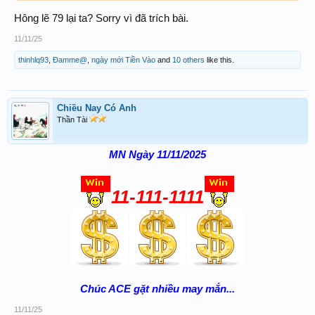
Hông lẽ 79 lại ta? Sorry vì đã trích bài.
11/11/25
thinhlq93
,
Đamme@
,
ngày mới Tiền Vào
and
10 others
like this.
Chiều Nay Có Anh
Thần Tài
MN Ngày 11/11/2025
11-111-1111
Chúc ACE gặt nhiều may mắn...
11/11/25