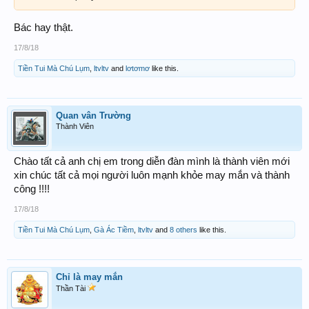
Bác hay thật.
17/8/18
Tiền Tui Mà Chú Lụm
,
ltvltv
and
lơtơmơ
like this.
Quan vân Trường
Thành Viên
Chào tất cả anh chị em trong diễn đàn mình là thành viên mới
xin chúc tất cả mọi người luôn mạnh khỏe may mắn và thành
công !!!!
17/8/18
Tiền Tui Mà Chú Lụm
,
Gà Ác Tiềm
,
ltvltv
and
8 others
like this.
Chỉ là may mắn
Thần Tài