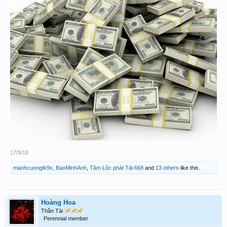
vượt khung
chiến dịch 3
- Lô 04-40 xịt...ra ngày 4
- lô 46-64 từ 15-17/8 nhận n1
-lô 16-61 từ 16-18/8 nhận n1
- lô ......... Từ 17-19/8 (mai em lên số cả nhà tham khảo ak)
$ $$$ -
đây pp và chiến thuật đánh của chủ nhân- $$$
17/8/18
manhcuongtk9x
,
BaoMinhAnh
,
Tâm Lộc phát Tài 668
and
13 others
like this.
Hoàng Hoa
Thần Tài
Perennial member