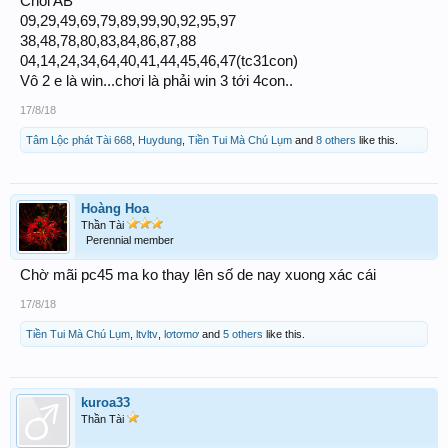
Choi AB
09,29,49,69,79,89,99,90,92,95,97
38,48,78,80,83,84,86,87,88
04,14,24,34,64,40,41,44,45,46,47(tc31con)
Vô 2 e là win...chơi là phải win 3 tới 4con..
17/8/18
Tâm Lộc phát Tài 668
,
Huydung
,
Tiền Tui Mà Chú Lụm
and
8 others
like this.
Hoàng Hoa
Thần Tài
Perennial member
Chờ mãi pc45 ma ko thay lên số de nay xuong xác cái
17/8/18
Tiền Tui Mà Chú Lụm
,
ltvltv
,
lơtơmơ
and
5 others
like this.
kuroa33
Thần Tài