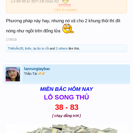
- Lô 89-98 từ 30/7-1/8 nhận N1
Click to expand...
- lô 49-94 từ 30-7-1/8 nhận N3
Phương pháp này hay, nhưng nó xịt cho 2 khung thôi thì đít
- lô 37-73. Từ 2/8 -4/8 nhận N1
nóng như ngồi trên đống lửa
17/8/18
- lô 26-62 từ 3/8-5/8 nhận....62,62 n2...
ThiênÂn28
,
ltvltv
,
lại ăn to rồi
and
2 others
like this.
-lo 17-82 tu 5/8-7/8 nhan.....17 n1........
hết chiến dịch 1,thành công rực rỡ
lanrungtaybac
Thần Tài
----
chiến dịch 2
MIỀN BẮC HÔM NAY
- lô 69-96 từ 6/8 - 8/8 nhận..... N2
LÔ SONG THỦ
38 - 83
-LO 59-95 TU 8/8 - 10-8 NHAN...n1
[ chạy đằng trời ]
-lo 08-80 tu 9/8- 11/8 nhan n3 ...
kết thúc 6 ngày chiến dịch 2,thành côngrực rở,ko cặp nào