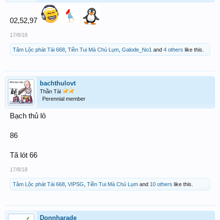
02,52,97
17/8/18
Tâm Lộc phát Tài 668
,
Tiền Tui Mà Chú Lụm
,
Galode_No1
and
4 others
like this.
bachthulovt
Thần Tài
Perennial member
Bạch thủ lô
86
Tã lót 66
17/8/18
Tâm Lộc phát Tài 668
,
VIPSG
,
Tiền Tui Mà Chú Lụm
and
10 others
like this.
Donnharade