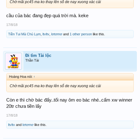
Chờ mãi pc45 ma ko thay lên số de nay xuong xác cái
cầu của bác đang đẹp quá trời mà. keke
17/8/18
Tiền Tui Mà Chú Lụm
,
ltvltv
,
lơtơmơ
and
1 other person
like this.
Đi tìm Tài lộc
Thần Tài
Hoàng Hoa nói:
↑
Chờ mãi pc45 ma ko thay lên số de nay xuong xác cái
Còn e thì chờ bác đấy..tối nay ôm eo bác nhé..cấm xw winner
20tr chưa tiền lấy
17/8/18
ltvltv
and
lơtơmơ
like this.