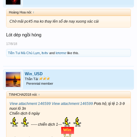
Hoàng Hoa nói:
↑
Chờ mãi pc45 ma ko thay lên số de nay xuong xác cái
Lót dép ngồi hóng
17/8/18
Tiền Tui Mà Chú Lụm
,
ltvltv
and
lơtơmơ
like this.
Win_USD
Thần Tài
Perennial member
TINHCHA2018 nói:
↑
View attachment 146599
View attachment 146599
Pots hộ; tỷ lệ 1-3-9
nuoi lô 3n
Chiến dịch 6 ngày
----- chiến dịch 1---