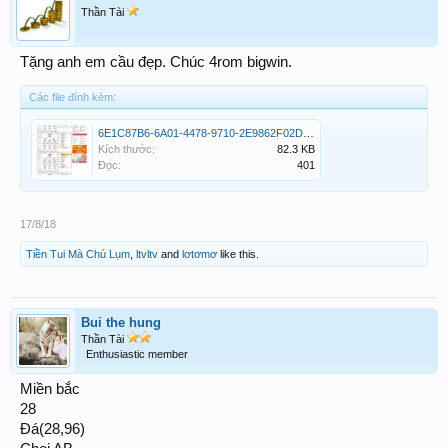
Thần Tài
Tặng anh em cầu đẹp. Chúc 4rom bigwin.
Các file đính kèm:
6E1C87B6-6A01-4478-9710-2E9862F02D87.jpeg
Kích thước:
82.3 KB
Đọc:
401
17/8/18
Tiền Tui Mà Chú Lụm
,
ltvltv
and
lơtơmơ
like this.
Bui the hung
Thần Tài
Enthusiastic member
Miền bắc
28
Đá(28,96)