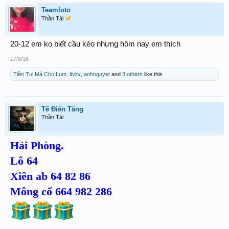
Teamloto
Thần Tài
20-12 em ko biết cầu kèo nhưng hôm nay em thích
17/8/18
Tiền Tui Mà Chú Lụm
,
ltvltv
,
anhnguyet
and
3 others
like this.
Tế Điên Tăng
Thần Tài
Hải Phòng.
Lô 64
Xiên ab 64 82 86
Mông cổ 664 982 286