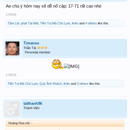
Ae chú ý hôm nay sẽ dễ nổ cặp: 17-71 rất cao nhé
17/8/18
Tâm Lộc phát Tài 668
,
Tiền Tui Mà Chú Lụm
,
ltvltv
and
4 others
like this.
Timanso
Thần Tài
Perennial member
​
17/8/18
Tiền Tui Mà Chú Lụm
,
Quỷ Ảnh Khách
,
ltvltv
and
3 others
like this.
tatthanh96
Thành Viên
Hoàng Hoa nói:
↑