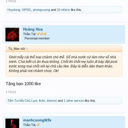
17/8/18
Huydung
,
VIPSG
,
phongsuong
and
10 others
like this.
Hoàng Hoa
Thần Tài
Perennial member
Tú_Max nói:
↑
Ghét mấy cái thể loại chảnh chó thế. Số nhà nước cứ làm như số nhà
mình. Chả biết có ăn thua không. Chốt thì chốt mẹ luôn đi bày đặt post
trước xong mai chốt với lại chả câu like. Đây là diễn đàn tham khảo.
Không phải nơi chảnh choẹ. Ok!
Tặng bạn 1000 like
17/8/18
Tiền Tui Mà Chú Lụm
,
ltvltv
,
lơtơmơ
and
1 other person
like this.
manhcuongtk9x
Thần Tài