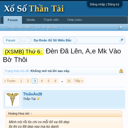
Đăng nhập | Đăng ký
Media
Thành viên
Help Links
Forum
Tìm kiếm diễn đàn
Bài viết gần đây
Forum
...
Dự Đoán Xổ Số Miền Bắc
Đèn Đã Lên, A,e Mk Vào
{XSMB} Thứ 6:
Bờ Thôi
Trạng thái chủ đề:
Không mở trả lời sau này.
< Trước
1
2
3
4
5
6
→
11
Tiếp >
ThiênÂn28
Thần Tài
Hoàng Hoa nói:
↑
Mình nói rồi 6x chi co mỗi 60 va 66 dep
8x thi co 88 dep vay ma ko danh