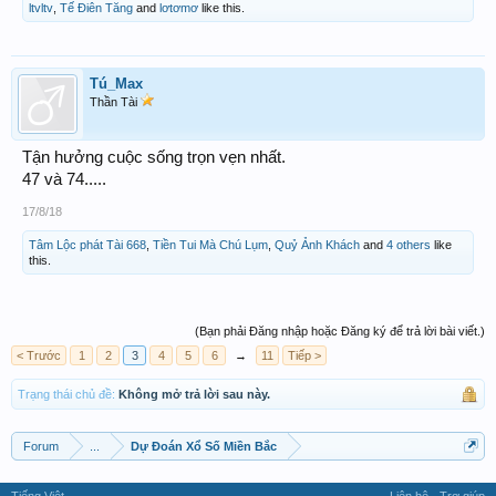
ltvltv
,
Tế Điên Tăng
and
lơtơmơ
like this.
Tú_Max
Thần Tài
Tận hưởng cuộc sống trọn vẹn nhất.
47 và 74.....
17/8/18
Tâm Lộc phát Tài 668
,
Tiền Tui Mà Chú Lụm
,
Quỷ Ảnh Khách
and
4 others
like
this.
(Bạn phải Đăng nhập hoặc Đăng ký để trả lời bài viết.)
< Trước
1
2
3
4
5
6
→
11
Tiếp >
Trạng thái chủ đề:
Không mở trả lời sau này.
Forum
...
Dự Đoán Xổ Số Miền Bắc