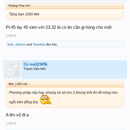
Hoàng Hoa nói:
↑
Tặng bạn 1000 like
Pc45 lay 45 xien với 23.32 là có ăn cần gi hóng cho mệt
17/8/18
ltvltv
,
lơtơmơ
and
Teamloto
like this.
Cò ma123456
Thành Viên Mới
Win_USD nói:
↑
Phương pháp này hay, nhưng nó xịt cho 2 khung thôi thì đít nóng như
ngồi trên đống lửa
A lên số đi a
17/8/18