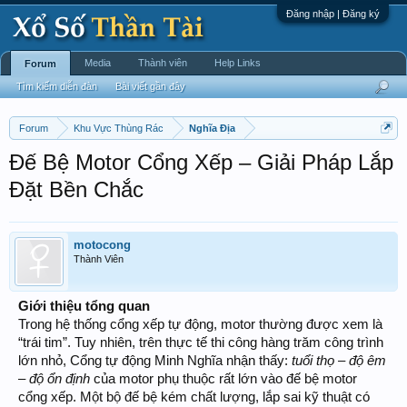
Đăng nhập | Đăng ký
Media
Thành viên
Help Links
Forum
Tìm kiếm diễn đàn
Bài viết gần đây
Forum
Khu Vực Thùng Rác
Nghĩa Địa
Đế Bệ Motor Cổng Xếp – Giải Pháp Lắp
Đặt Bền Chắc
motocong
Thành Viên
Giới thiệu tổng quan
Trong hệ thống cổng xếp tự động, motor thường được xem là
“trái tim”. Tuy nhiên, trên thực tế thi công hàng trăm công trình
lớn nhỏ, Cổng tự động Minh Nghĩa nhận thấy:
tuổi thọ – độ êm
– độ ổn định
của motor phụ thuộc rất lớn vào đế bệ motor
cổng xếp. Một bộ đế bệ kém chất lượng, lắp sai kỹ thuật có