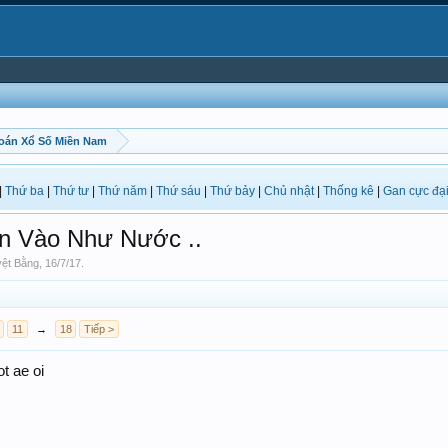
oán Xổ Số Miền Nam
|
Thứ ba
|
Thứ tư
|
Thứ năm
|
Thứ sáu
|
Thứ bảy
|
Chủ nhật
|
Thống kê
|
Gan cực đạ
n Vào Như Nước ..
ệt Bằng
,
16/7/17
.
11
→
18
Tiếp >
t ae oi