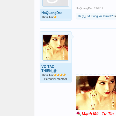
HoQuangDat
,
17/7/17
HoQuangDat
Thuy_CM
,
Bông vụ
,
kimle123
Thần Tài
VÕ TẮC
THIÊN_@
Thần Tài
Perennial member
Mạnh Mẽ - Tự Tin 