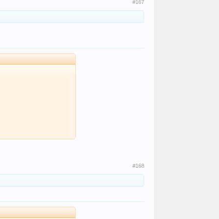
#167
#168