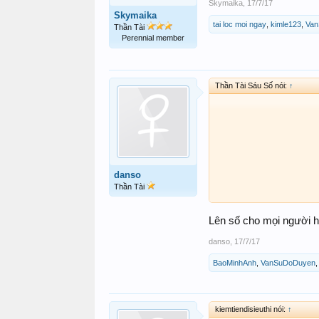
Skymaika
,
17/7/17
Skymaika
tai loc moi ngay
,
kimle123
,
Va
Thần Tài
Perennial member
Thần Tài Sáu Số nói:
↑
danso
Thần Tài
Lên số cho mọi người h
danso
,
17/7/17
BaoMinhAnh
,
VanSuDoDuyen
kiemtiendisieuthi nói:
↑