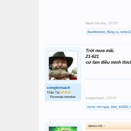
Mạnh Gia Huy
,
17/7/17
BaoMinhAnh
,
Bông vụ
,
kimle1
Trời mưa mãi,
21-621
cứ làm điều mình thích
congtonsach
Thần Tài
Perennial member
congtonsach
,
17/7/17
tai loc moi ngay
,
blue_th2002
,
danso nói:
↑