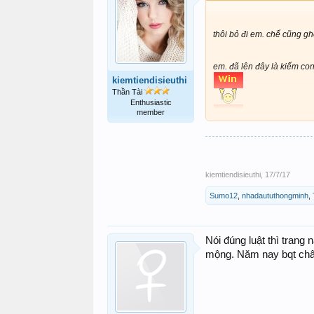
thôi bỏ đi em. chế cũng gh
em. đã lên đây là kiếm con
kiemtiendisieuthi
Thần Tài
Enthusiastic
member
￼￼.
Chúc chị hai
kiemtiendisieuthi
,
17/7/17
Sumo12
,
nhadaututhongminh
,
Nói đúng luật thì trang
mộng. Năm nay bqt châm 