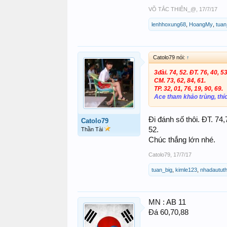
VÕ TẮC THIÊN_@
,
17/7/17
lenhhoxung68
,
HoangMy
,
tuan
Catolo79 nói:
↑
3đài. 74, 52. ĐT. 76, 40, 53
CM. 73, 62, 84, 61.
TP. 32, 01, 76, 19, 90, 69.
Ace tham khảo trùng, thích
Đi đánh số thôi. ĐT. 7
Catolo79
52.
Thần Tài
Chúc thắng lớn nhé.
Catolo79
,
17/7/17
tuan_big
,
kimle123
,
nhadautut
MN : AB 11
Đá 60,70,88