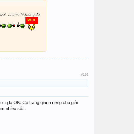
gười . nhảm nhí không đó
#166
ư zị là OK. Có trang giành riêng cho giải
im nhiều số...