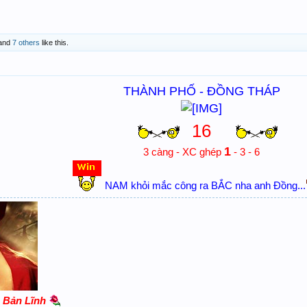
and
7 others
like this.
THÀNH PHỐ - ĐỒNG THÁP
16
1
3 càng - XC ghép
- 3 - 6
NAM khỏi mắc công ra BẮC nha anh Đồng...
- Bản Lĩnh