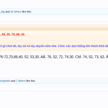
_big
and
16 others
like this.
, 54, 35, 70, 66, 30.
 gì chơi đó, tùy túi và tùy duyên nữa nhe. Chúc các bạn thắng lớn thoát khỏi đa
4,76-72,70,66,40, 52, 53,30. AB. 76, 52, 72, 74,30. CM. 74, 52, 73, 62. 
hongminh
and
7 others
like this.