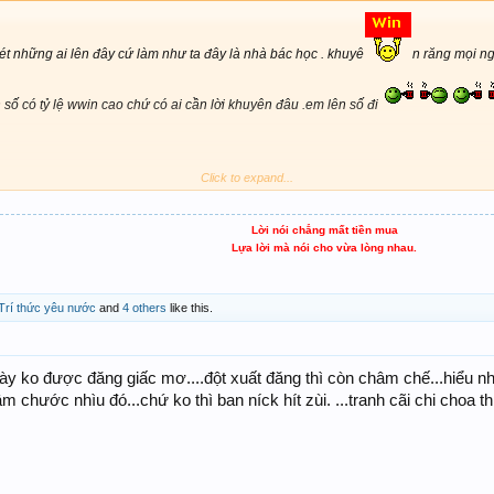
ét những ai lên đây cứ làm như ta đây là nhà bác học . khuyê
n răng mọi n
 số có tỷ lệ wwin cao chứ có ai cần lời khuyên đâu .em lên số đi
Click to expand...
 chiều win con 50 thật nhiều nhiều chiều có tiền đi siêu thị nhé!
Lời nói chẳng mất tiền mua
Lựa lời mà nói cho vừa lòng nhau.
Trí thức yêu nước
and
4 others
like this.
 này ko được đăng giấc mơ....đột xuất đăng thì còn châm chế...hiểu nh
chước nhìu đó...chứ ko thì ban níck hít zùi. ...tranh cãi chi choa th