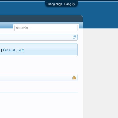
Đăng nhập | Đăng ký
i
|
Tần suất
|
Lô tô