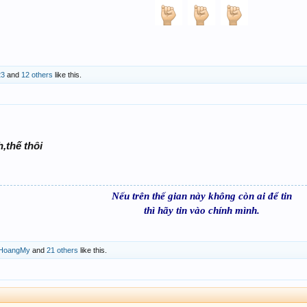
23
and
12 others
like this.
,thế thôi
Nếu trên thế gian này không còn ai để tin
thì hãy tin vào chính mình.
HoangMy
and
21 others
like this.