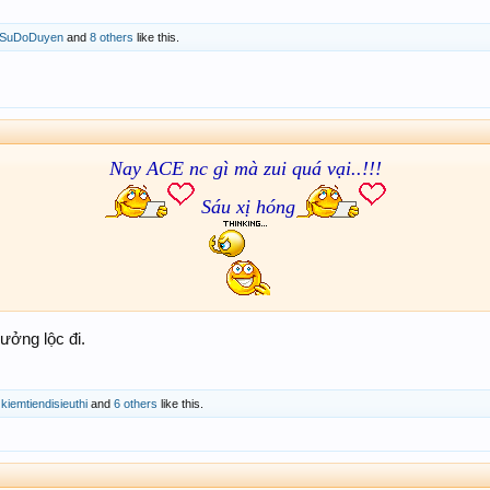
nSuDoDuyen
and
8 others
like this.
Nay ACE nc gì mà zui quá vại..!!!
Sáu xị hóng
ưởng lộc đi.
,
kiemtiendisieuthi
and
6 others
like this.