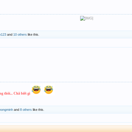
e123
and
10 others
like this.
g thôi... Chã biết gì
hongminh
and
8 others
like this.