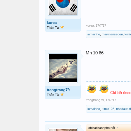
korea
korea
,
17/7/17
Thần Tài
iumainhe
,
maymanseden
,
kiml
Mn 10 66
trangtrang79
Chỉ biết thươn
Thần Tài
trangtrang79
,
17/7/17
iumainhe
,
kimle123
,
nhadautut
chihaithanhpho nói:
↑