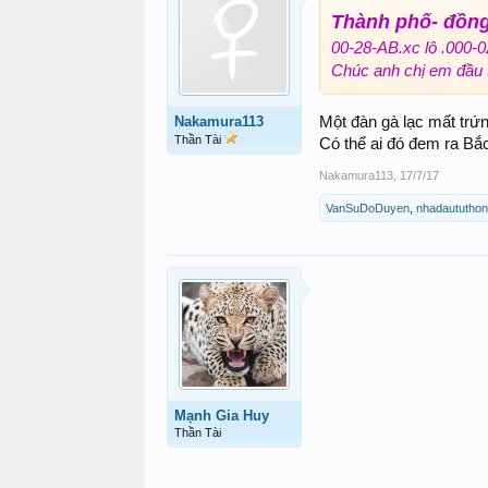
Thành p
hố- đồng
00-28-AB.xc lô .000-0
Chúc anh chị em đầu t
Một đàn gà lạc mất trứ
Nakamura113
Thần Tài
Có thể ai đó đem ra Bắ
Nakamura113
,
17/7/17
VanSuDoDuyen
,
nhadaututho
Mạnh Gia Huy
Thần Tài