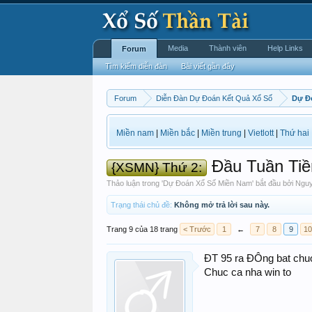
Media
Thành viên
Help Links
Forum
Tìm kiếm diễn đàn
Bài viết gần đây
Forum
Diễn Đàn Dự Đoán Kết Quả Xổ Số
Dự Đ
Miền nam
|
Miền bắc
|
Miền trung
|
Vietlott
|
Thứ hai
Đầu Tuần Tiề
{XSMN} Thứ 2:
Thảo luận trong '
Dự Đoán Xổ Số Miền Nam
' bắt đầu bởi
Nguy
Trạng thái chủ đề:
Không mở trả lời sau này.
Trang 9 của 18 trang
< Trước
1
←
7
8
9
10
ÐT 95 ra ÐÔng bat chuo
Chuc ca nha win to