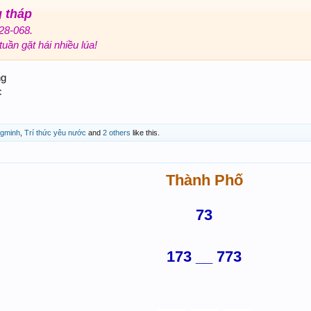
 tháp
28-068.
uần gặt hái nhiều lúa!
ng
c
ngminh
,
Trí thức yêu nước
and
2 others
like this.
Thành Phố
73
173 __ 773