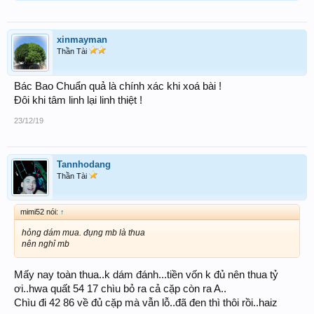
xinmayman
Thần Tài
Bác Bao Chuẩn quả là chính xác khi xoá bài !
Đôi khi tâm linh lại linh thiệt !
23/12/19
Tannhodang
Thần Tài
mimi52 nói:
↑
hỏng dám mua. đụng mb là thua
nên nghỉ mb
Mấy nay toàn thua..k dám đánh...tiền vốn k đủ nên thua tỷ
ơi..hwa quất 54 17 chìu bỏ ra cả cặp còn ra A..
Chìu đi 42 86 về đủ cặp mà vẫn lỗ..đã đen thì thôi rồi..haiz