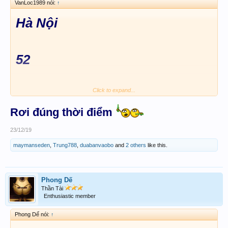
VanLoc1989 nói:
↑
Hà Nội
52
Click to expand...
152 - 952
Rơi đúng thời điểm
23/12/19
maymanseden
,
Trung788
,
duabanvaobo
and
2 others
like this.
Phong Dế
Thần Tài
Enthusiastic member
Phong Dế nói:
↑