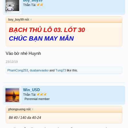
boy_boy99
Thần Tài
boy_boy99 nói:
↑
BẠCH THỦ LÔ 03. LÓT 30
CHÚC BẠN MAY MẮN
Vào bờ nhé Huynh
23/12/19
PhamCong253
,
duabanvaobo
and
Tung73
like this.
Win_USD
Thần Tài
Perennial member
phongsuong nói:
↑
Btl 40 / 140 đa 40-24