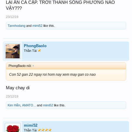
LẠI ĂN CẢ CẶP. TRỜI! THÁNH SỐNG PHƯƠNG NÀO
VẬY???
23/12/19
Tannhodang
and
mimi52
like this.
PhongBaolo
Thần Tài
PhongBaolo nói:
↑
Con 52 gan 22 ngay roi hom nay xem may gan co nao
May chay di
23/12/19
Kim Hiền
,
AMATO...
and
mimi52
like this.
mimi52
Thần Tài