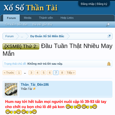
Đăng nhập | Đăng ký
Media
Thành viên
Help Links
Forum
Tìm kiếm diễn đàn
Bài viết gần đây
Forum
...
Dự Đoán Xổ Số Miền Bắc
Đầu Tuần Thật Nhiều May
{XSMB} Thứ 2:
Mắn
Trạng thái chủ đề:
Không mở trả lời sau này.
< Trước
1
←
3
4
5
6
7
8
Tiếp >
Thần_Tài_Đến186
Thần Tài
Hum nay tới hết tuần mọi người nuôi cặp lô 39-93 tất tay
cho chết cụ bọn chủ lô đê pà kon