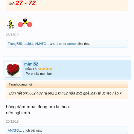
27 - 72
MB
23/12/19
Trung788
,
Lo3dai
,
AMATO...
and
1 other person
like this.
mimi52
Thần Tài
Perennial member
Tannhodang nói:
↑
Bùn hết bjk..662 402 ra 602 2 ki 412 nữa mới ghê..nay tỷ đc tẹo nào k
hỏng dám mua. đụng mb là thua
nên nghỉ mb
23/12/19
AMATO...
thích bài này.