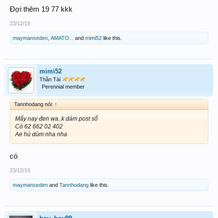
Đợi thêm 19 77 kkk
23/12/19
maymanseden
,
AMATO...
and
mimi52
like this.
mimi52
Thần Tài
Perennial member
Tannhodang nói:
↑
Mấy nay đen wa..k dám post số
Có 62 662 02 402
Ae hú dùm nha nha
có
23/12/19
maymanseden
and
Tannhodang
like this.