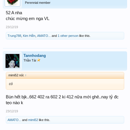
Perennial member
52 A nha
chúc mừng em nga VL
23/12/19
Trung788
,
Kim Hiền
,
AMATO...
and
1 other person
like this.
Tannhodang
Thần Tài
mimi52 nói:
↑
có
Bùn hết bjk..662 402 ra 602 2 ki 412 nữa mới ghê..nay tỷ đc
tẹo nào k
23/12/19
AMATO...
and
mimi52
like this.