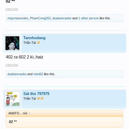
02 **
23/12/19
maymanseden
,
PhamCong253
,
duabanvaobo
and
1 other person
like this.
Tannhodang
Thần Tài
402 ra 602 2 ki..haiz
23/12/19
duabanvaobo
and
mimi52
like this.
Sát thủ 797979
Thần Tài
AMATO... nói:
↑
02 **