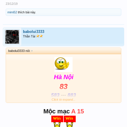
23/12/19
mimi52
thích bài này.
babolui3333
Thần Tài
babolui3333 nói:
↑
Hà Nội
83
583
---
883
Click to expand...
AB và Đá
83 -- 14 -- 15
Mộc mạc
A 15
ĐỀ 83 -- 87