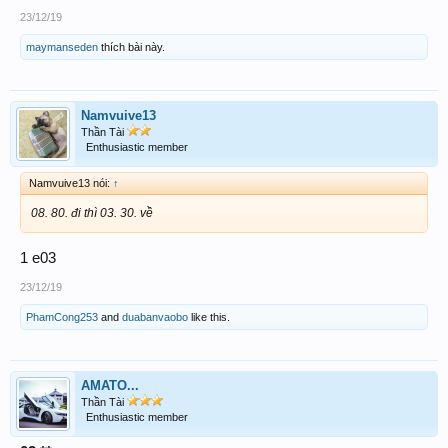
23/12/19
maymanseden
thích bài này.
Namvuive13
Thần Tài
Enthusiastic member
Namvuive13 nói:
↑
08. 80. đi thì 03. 30. về
1 e03
23/12/19
PhamCong253
and
duabanvaobo
like this.
AMATO...
Thần Tài
Enthusiastic member