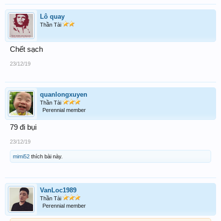
Lô quay
Thần Tài
Chết sạch
23/12/19
quanlongxuyen
Thần Tài
Perennial member
79 đi bụi
23/12/19
mimi52
thích bài này.
VanLoc1989
Thần Tài
Perennial member