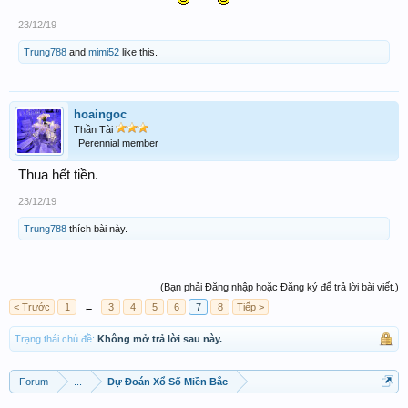
23/12/19
Trung788
and
mimi52
like this.
hoaingoc
Thần Tài
Perennial member
Thua hết tiền.
23/12/19
Trung788
thích bài này.
(Bạn phải Đăng nhập hoặc Đăng ký để trả lời bài viết.)
< Trước
1
←
3
4
5
6
7
8
Tiếp >
Trạng thái chủ đề:
Không mở trả lời sau này.
Forum
...
Dự Đoán Xổ Số Miền Bắc