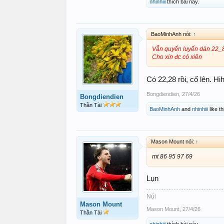
nhinhiii
thích bài này.
BaoMinhAnh nói:
↑
Vẫn quyến luyến dàn 22
Cho xin đc có xiên
Có 22,28 rồi, cố lên. Hih
Bongdiendien
,
27/4/26
Bongdiendien
Thần Tài
BaoMinhAnh
and
nhinhiii
like th
Mason Mount nói:
↑
mt 86 95 97 69
Lụn
Núi
Mason Mount
Mason Mount
,
27/4/26
Thần Tài
nhinhiii
thích bài này.