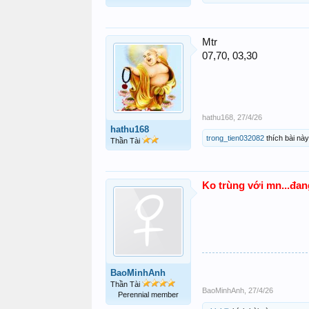
Mtr
07,70, 03,30
hathu168
,
27/4/26
hathu168
trong_tien032082
thích bài này
Thần Tài
Ko trùng với mn...đa
BaoMinhAnh
Thần Tài
BaoMinhAnh
,
27/4/26
Perennial member