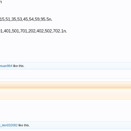
n
15,51,35,53,45,54,59,95.5n.
1,401,501,701,202,402,502,702.1n.
etuan964
like this.
g_tien032082
like this.