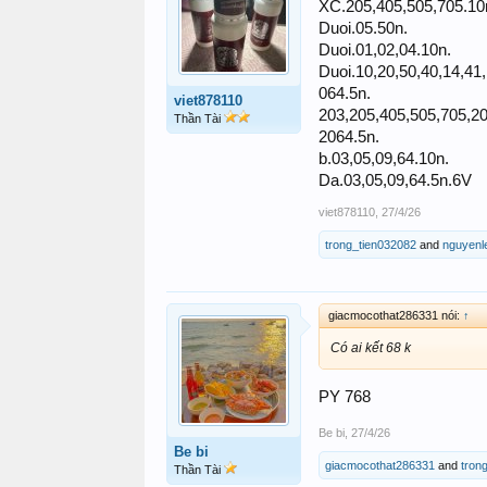
XC.205,405,505,705.10
Duoi.05.50n.
Duoi.01,02,04.10n.
Duoi.10,20,50,40,14,41,
064.5n.
viet878110
203,205,405,505,705,20
Thần Tài
2064.5n.
b.03,05,09,64.10n.
Da.03,05,09,64.5n.6V
viet878110
,
27/4/26
trong_tien032082
and
nguyenl
giacmocothat286331 nói:
↑
Có ai kết 68 k
PY 768
Be bi
,
27/4/26
Be bi
giacmocothat286331
and
tron
Thần Tài