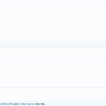
.
achthu1408
and
1 other person
like this.