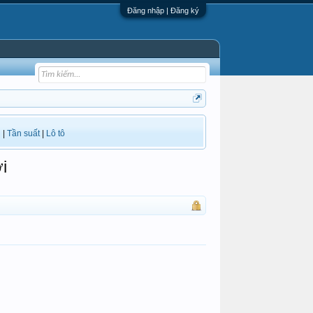
Đăng nhập | Đăng ký
i
|
Tần suất
|
Lô tô
i