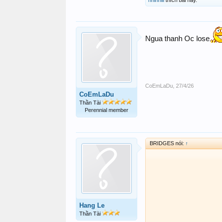
Ngua thanh Oc lose
CoEmLaDu
,
27/4/26
CoEmLaDu
Thần Tài
Perennial member
BRIDGES nói:
↑
Hang Le
Thần Tài