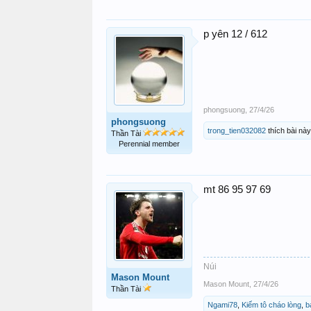
p yên 12 / 612
phongsuong
,
27/4/26
phongsuong
trong_tien032082
thích bài này
Thần Tài
Perennial member
mt 86 95 97 69
Núi
Mason Mount
Mason Mount
,
27/4/26
Thần Tài
Ngami78
,
Kiếm tô cháo lòng
,
b