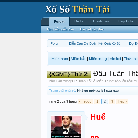
Media
Thành viên
Help Links
Forum
Tìm kiếm diễn đàn
Bài viết gần đây
Forum
Diễn Đàn Dự Đoán Kết Quả Xổ Số
Dự Đ
Miền nam
|
Miền bắc
|
Miền trung
|
Vietlott
|
Thứ hai
Đầu Tuần Thầ
{XSMT} Thứ 2:
Thảo luận trong '
Dự Đoán Xổ Số Miền Trung
' bắt đầu bởi
Phư
Trạng thái chủ đề:
Không mở trả lời sau này.
Trang 2 của 3 trang
< Trước
1
2
3
Tiếp >
Huế