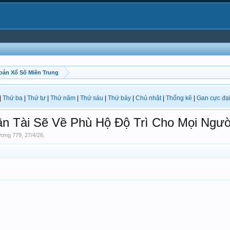
oán Xổ Số Miền Trung
|
Thứ ba
|
Thứ tư
|
Thứ năm
|
Thứ sáu
|
Thứ bảy
|
Chủ nhật
|
Thống kê
|
Gan cực đạ
n Tài Sẽ Về Phù Hộ Độ Trì Cho Mọi Ngườ
ơng 779
,
27/4/26
.