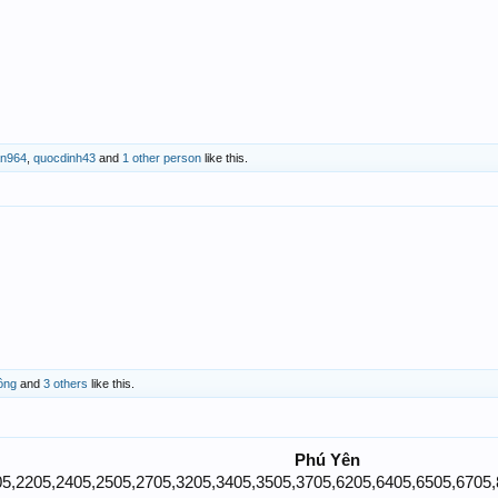
an964
,
quocdinh43
and
1 other person
like this.
ồng
and
3 others
like this.
Phú Yên
5,2205,2405,2505,2705,3205,3405,3505,3705,6205,6405,6505,6705,