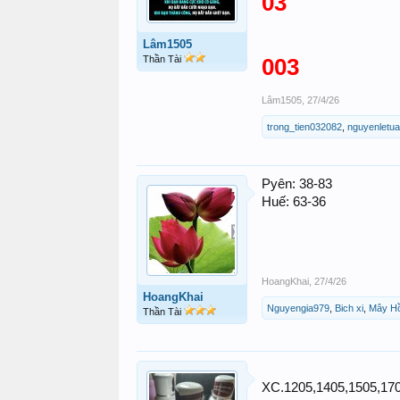
03
Lâm1505
Thần Tài
003
Lâm1505
,
27/4/26
trong_tien032082
,
nguyenletu
Pyên: 38-83
Huế: 63-36
HoangKhai
,
27/4/26
HoangKhai
Nguyengia979
,
Bich xi
,
Mây H
Thần Tài
XC.1205,1405,1505,170