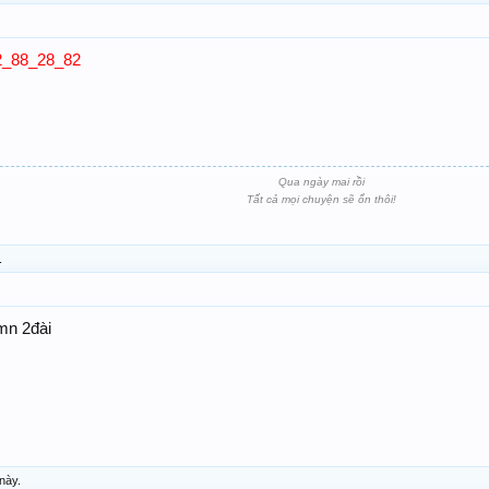
22_88_28_82
Qua ngày mai rồi
Tất cả mọi chuyện sẽ ổn thôi!
.
mn 2đài
này.