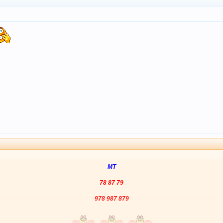
MT
78 87 79
978 987 879