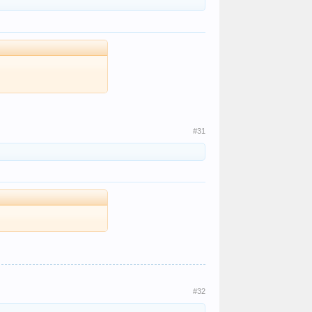
#31
#32