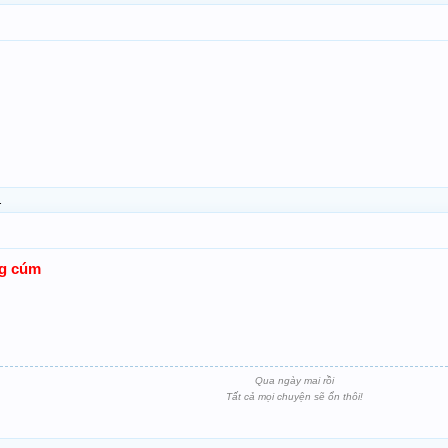
.
ng cúm
Qua ngày mai rồi
Tất cả mọi chuyện sẽ ổn thôi!