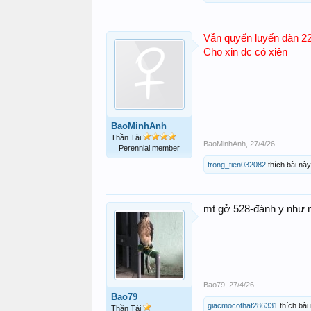
Vẫn quyến luyến dàn 
Cho xin đc có xiên
BaoMinhAnh
Thần Tài
BaoMinhAnh
,
27/4/26
Perennial member
trong_tien032082
thích bài này
mt gở 528-đánh y như 
Bao79
,
27/4/26
Bao79
giacmocothat286331
thích bài 
Thần Tài