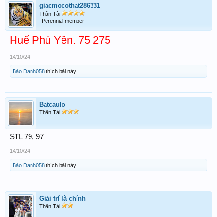
giacmocothat286331
Thần Tài
Perennial member
Huế Phú Yên. 75 275
14/10/24
Bảo Danh058
thích bài này.
Batcaulo
Thần Tài
STL 79, 97
14/10/24
Bảo Danh058
thích bài này.
Giải trí là chính
Thần Tài