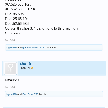
XC.525,565.10n.
XC.552,556,558.5n.
Duoi.85.50n.
Duoi.25,65.10n.
Duoi.52,56,58.5n.
Có vốn thì chơi 3, 4 càng trong lô thì chắc hơn.
Chúc win!!!
14/10/24
Ngami78
and
giacmocothat286331
like this.
Tâm Từ
Thần Tài
Mt:40/29
14/10/24
Ngami78
and
Bảo Danh058
like this.