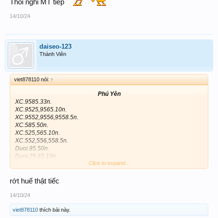
Thôi nghỉ MT tiếp
14/10/24
daiseo-123
Thành Viên
viet878110 nói:
↑
Phú Yên
XC.9585.33n.
XC.9525,9565.10n.
XC.9552,9556,9558.5n.
XC.585.50n.
XC.525,565.10n.
XC.552,556,558.5n.
Duoi.85.50n.
Duoi.25,65.10n.
Click to expand...
Duoi.52,56,58.5n.
Có vốn thì chơi 3, 4 càng trong lô thì chắc hơn.
Chúc win!!!
rớt huế thật tiếc
14/10/24
viet878110
thích bài này.