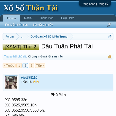
Đăng nhập | Đăng ký
Media
Thành viên
Help Links
Forum
Tìm kiếm diễn đàn
Bài viết gần đây
Forum
...
Dự Đoán Xổ Số Miền Trung
Đầu Tuần Phát Tài
{XSMT} Thứ 2:
Trạng thái chủ đề:
Không mở trả lời sau này.
< Trước
1
2
3
Tiếp >
viet878110
Thần Tài
Phú Yên
XC.9585.33n.
XC.9525,9565.10n.
XC.9552,9556,9558.5n.
XC.585.50n.