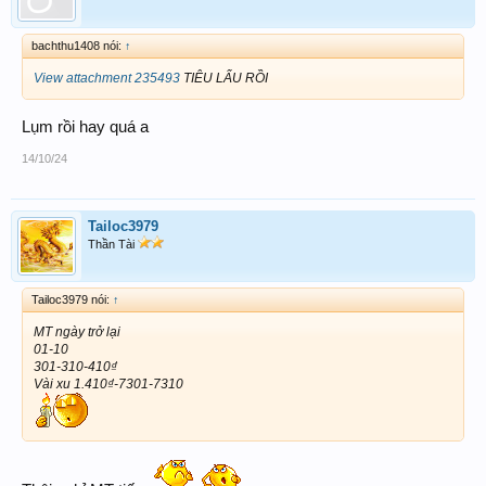
bachthu1408 nói:
↑
View attachment 235493
TIÊU LẨU RỒI
Lụm rồi hay quá a
14/10/24
Tailoc3979
Thần Tài
Tailoc3979 nói:
↑
MT ngày trở lại
01-10
301-310-410₫
Vài xu 1.410₫-7301-7310