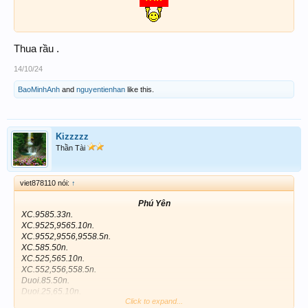
Thua rầu .
14/10/24
BaoMinhAnh
and
nguyentienhan
like this.
Kizzzzz
Thần Tài
viet878110 nói:
↑
Phú Yên
XC.9585.33n.
XC.9525,9565.10n.
XC.9552,9556,9558.5n.
XC.585.50n.
XC.525,565.10n.
XC.552,556,558.5n.
Duoi.85.50n.
Duoi.25,65.10n.
Click to expand...
Duoi.52,56,58.5n.