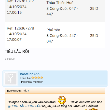
TIÊU LẨU RỒI
14/10/24
BaoMinhAnh
Thần Tài
Perennial member
BaoMinhAnh nói:
↑
Do ngân sách đã yếu vào hao mòn
...Tui đá dàn cua anh ban
@PHÁT TÀI - PHÁT LỘC
65_56_63.2n tổng chi 346k...vô 1 căp lời