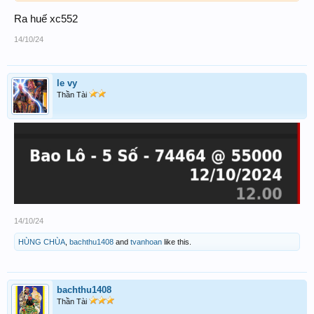
Có vốn thì chơi 3, 4 càng trong lô thì chắc hơn.
Chúc win!!!
Ra huế xc552
14/10/24
le vy
Thần Tài
14/10/24
HÙNG CHÙA
,
bachthu1408
and
tvanhoan
like this.
bachthu1408
Thần Tài