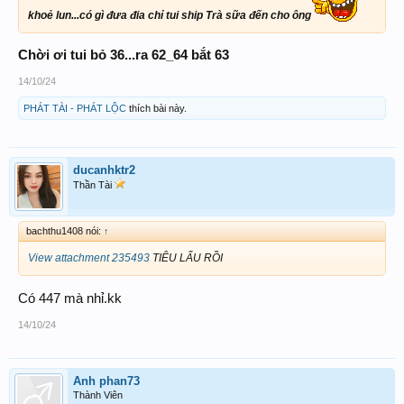
khoẻ lun...có gì đưa đia chỉ tui ship Trà sữa đến cho ông
Chời ơi tui bỏ 36...ra 62_64 bắt 63
14/10/24
PHÁT TÀI - PHÁT LỘC
thích bài này.
ducanhktr2
Thần Tài
bachthu1408 nói:
↑
View attachment 235493
TIÊU LẨU RỒI
Có 447 mà nhỉ.kk
14/10/24
Anh phan73
Thành Viên