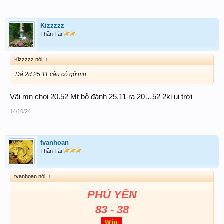
Kizzzzz
Thần Tài
Kizzzzz nói:
↑
Đá 2d 25.11 cầu có gở mn
Vãi mn choi 20.52 Mt bỏ đánh 25.11 ra 20…52 2ki ui trời
14/10/24
tvanhoan
Thần Tài
tvanhoan nói:
↑
PHÚ YÊN
83 - 38