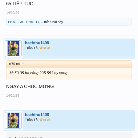
65 TIẾP TỤC
14/10/24
PHÁT TÀI - PHÁT LỘC
thích bài này.
bachthu1408
Thần Tài
tlt70 nói:
↑
Mt 53 35 ba càng 235 553 hy vọng
NGAY A CHÚC MỪNG
14/10/24
bachthu1408
Thần Tài