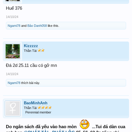
Huế 376
14/10/24
Ngami78
and
Bảo Danh058
like this.
Kizzzzz
Thần Tài
Đá 2d 25.11 cầu có gở mn
14/10/24
Ngami78
thích bài này.
BaoMinhAnh
Thần Tài
Perennial member
Do ngân sách đã yếu vào hao mòn
...Tui đá dàn cua