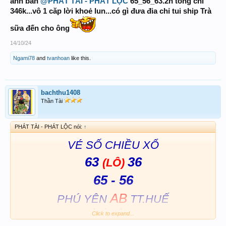
anh ban
@PHÁT TÀI - PHÁT LỘC
65_56_63.2n tổng chi
346k...vô 1 căp lời khoẻ lun...có gì đưa đia chỉ tui ship Trà
sữa đến cho ông
14/10/24
Ngami78
and
tvanhoan
like this.
bachthu1408
Thần Tài
PHÁT TÀI - PHÁT LỘC nói:
↑
VÉ SỐ CHIỀU XỔ
63
36
(LÔ)
65 - 56
AB
PHÚ YÊN
TT.HUẾ
( CHỈ LÀ HÊN XUI )
Click to expand...