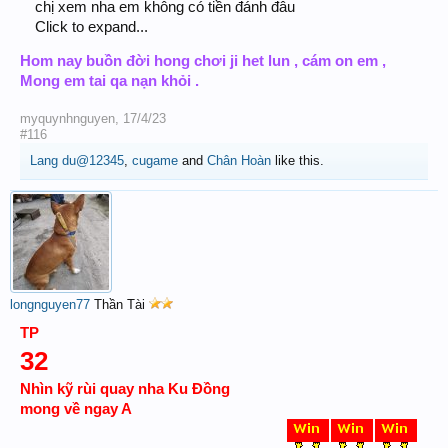
chị xem nha em không có tiền đánh đâu
Click to expand...
Hom nay buồn đời hong chơi ji het lun , cám on em ,
Mong em tai qa nạn khỏi .
myquynhnguyen
,
17/4/23
#116
Lang du@12345
,
cugame
and
Chân Hoàn
like this.
longnguyen77
Thần Tài
TP
32
Nhìn kỹ rùi quay nha Ku Đồng
mong về ngay A