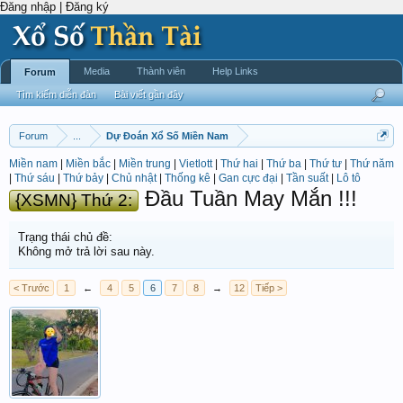
Đăng nhập | Đăng ký
Media
Thành viên
Help Links
Forum
Tìm kiếm diễn đàn
Bài viết gần đây
Forum
...
Dự Đoán Xổ Số Miền Nam
Miền nam
|
Miền bắc
|
Miền trung
|
Vietlott
|
Thứ hai
|
Thứ ba
|
Thứ tư
|
Thứ năm
|
Thứ sáu
|
Thứ bảy
|
Chủ nhật
|
Thống kê
|
Gan cực đại
|
Tần suất
|
Lô tô
Đầu Tuần May Mắn !!!
{XSMN} Thứ 2:
Trạng thái chủ đề:
Không mở trả lời sau này.
< Trước
1
←
4
5
6
7
8
→
12
Tiếp >