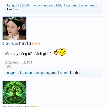
Lang du@12345
,
myquynhnguyen
,
Chân Hoàn
and
1 other person
like this.
Chân Hoàn
Thần Tài
hôm nay hông biết đánh gì luôn
Chân Hoàn
,
17/4/23
#107
cugame
,
kensoun
,
phongsuong
and
4 others
like this.