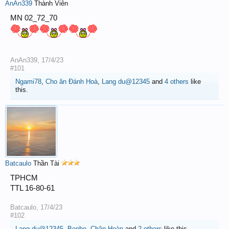
AnAn339
Thành Viên
MN 02_72_70
AnAn339
,
17/4/23
#101
Ngami78
,
Cho ăn Đánh Hoà
,
Lang du@12345
and
4 others
like
this.
Batcaulo
Thần Tài
TPHCM
TTL 16-80-61
Batcaulo
,
17/4/23
#102
Lang du@12345
,
Benho
,
Chân Hoàn
and
2 others
like this.