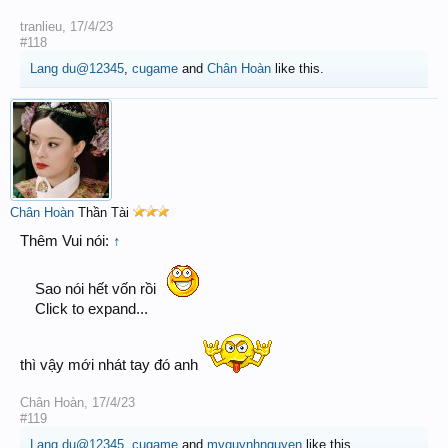
tranlieu
,
17/4/23
#118
Lang du@12345
,
cugame
and
Chân Hoàn
like this.
Chân Hoàn
Thần Tài
Thêm Vui nói:
↑
Sao nói hết vốn rồi
Click to expand...
thì vậy mới nhát tay đó anh
Chân Hoàn
,
17/4/23
#119
Lang du@12345
,
cugame
and
myquynhnguyen
like this.