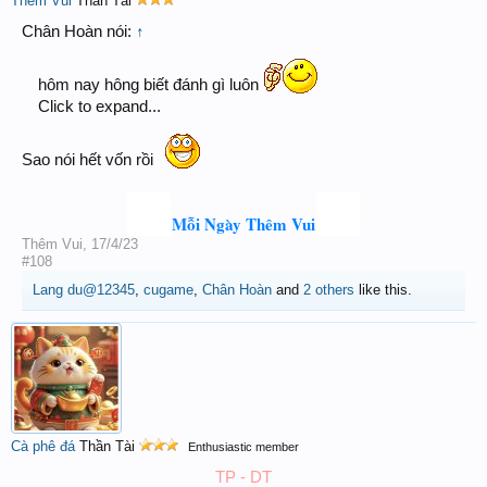
Thêm Vui
Thần Tài
Chân Hoàn nói:
↑
hôm nay hông biết đánh gì luôn
Click to expand...
Sao nói hết vốn rồi
Mỗi Ngày Thêm Vui
Thêm Vui
,
17/4/23
#108
Lang du@12345
,
cugame
,
Chân Hoàn
and
2 others
like this.
Cà phê đá
Thần Tài
Enthusiastic member
TP - DT