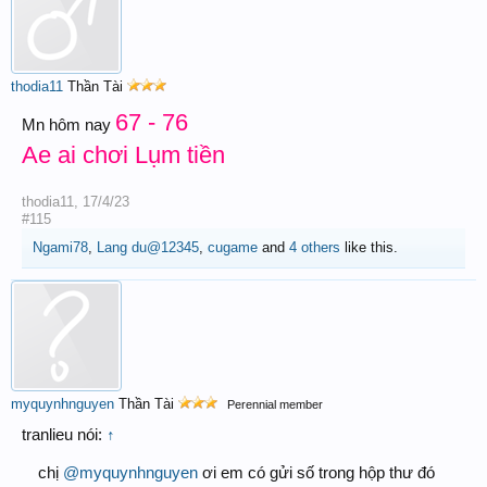
thodia11
Thần Tài
67 - 76
Mn hôm nay
Ae ai chơi Lụm tiền
thodia11
,
17/4/23
#115
Ngami78
,
Lang du@12345
,
cugame
and
4 others
like this.
myquynhnguyen
Thần Tài
Perennial member
tranlieu nói:
↑
chị
@myquynhnguyen
ơi em có gửi số trong hộp thư đó