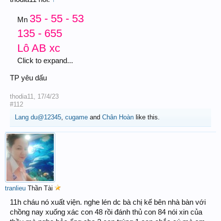
35 - 55 - 53
Mn
135 - 655
Lô AB xc
Click to expand...
TP yêu dấu
thodia11
,
17/4/23
#112
Lang du@12345
,
cugame
and
Chân Hoàn
like this.
tranlieu
Thần Tài
11h cháu nó xuất viện. nghe lén dc bà chị kế bên nhà bàn với
chồng nay xuống xác con 48 rồi đánh thủ con 84 nói xin của