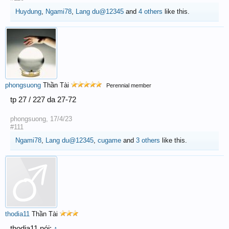
Huydung
,
Ngami78
,
Lang du@12345
and
4 others
like this.
phongsuong
Thần Tài
Perennial member
tp 27 / 227 da 27-72
phongsuong
,
17/4/23
#111
Ngami78
,
Lang du@12345
,
cugame
and
3 others
like this.
thodia11
Thần Tài
thodia11 nói:
↑