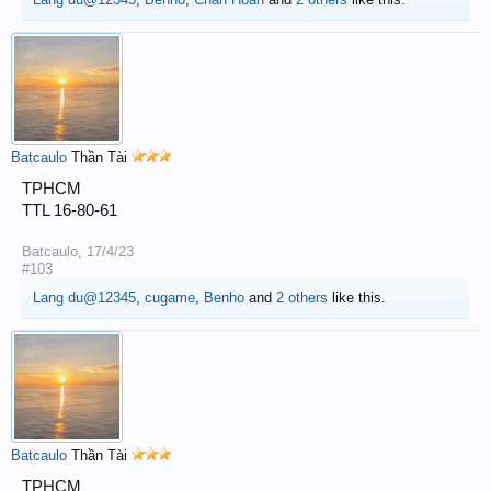
Batcaulo
Thần Tài
TPHCM
TTL 16-80-61
Batcaulo
,
17/4/23
#103
Lang du@12345
,
cugame
,
Benho
and
2 others
like this.
Batcaulo
Thần Tài
TPHCM