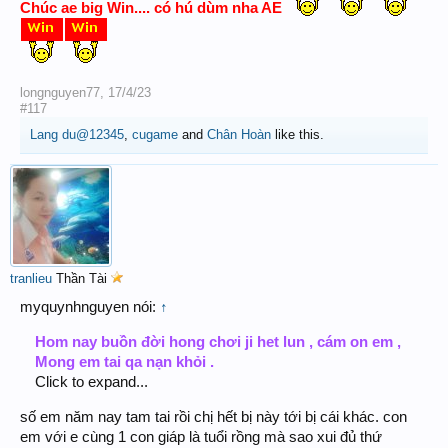
Chúc ae big Win.... có hú dùm nha AE
longnguyen77
,
17/4/23
#117
Lang du@12345
,
cugame
and
Chân Hoàn
like this.
tranlieu
Thần Tài
myquynhnguyen nói:
↑
Hom nay buồn đời hong chơi ji het lun , cám on em ,
Mong em tai qa nạn khỏi .
Click to expand...
số em năm nay tam tai rồi chị hết bị này tới bị cái khác. con
em với e cùng 1 con giáp là tuổi rồng mà sao xui đủ thứ