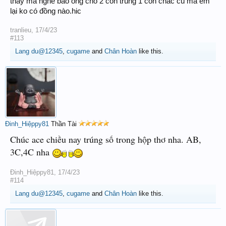
thầy mà nghe bảo ổng cho 2 con trúng 1 con chắc cú mà em
lại ko có đồng nào.hic
tranlieu
,
17/4/23
#113
Lang du@12345
,
cugame
and
Chân Hoàn
like this.
Đinh_Hiệppy81
Thần Tài
Chúc ace chiều nay trúng số trong hộp thơ nha. AB,
3C,4C nha
Đinh_Hiệppy81
,
17/4/23
#114
Lang du@12345
,
cugame
and
Chân Hoàn
like this.