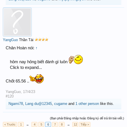
YangGuo
Thần Tài
Chân Hoàn nói:
↑
hôm nay hông biết đánh gì luôn
Click to expand...
Chốt 65.56 ..
YangGuo
,
17/4/23
#120
Ngami78
,
Lang du@12345
,
cugame
and
1 other person
like this.
(Bạn phải Đăng nhập hoặc Đăng ký để trả lời bài viết.)
< Trước
1
←
4
5
6
7
8
→
12
Tiếp >