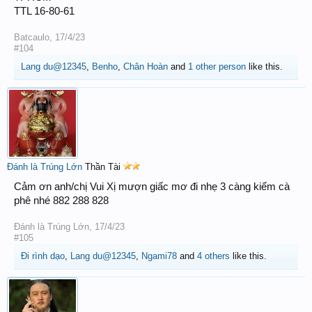
TTL 16-80-61
Batcaulo
,
17/4/23
#104
Lang du@12345
,
Benho
,
Chân Hoàn
and
1 other person
like this.
Đánh là Trúng Lớn
Thần Tài
Cảm ơn anh/chị Vui Xị mượn giấc mơ đi nhẹ 3 càng kiếm cà
phê nhé 882 288 828
Đánh là Trúng Lớn
,
17/4/23
#105
Đi rình dạo
,
Lang du@12345
,
Ngami78
and
4 others
like this.