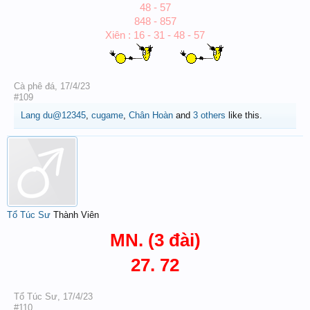
48 - 57
848 - 857
Xiên : 16 - 31 - 48 - 57
Cà phê đá
,
17/4/23
#109
Lang du@12345
,
cugame
,
Chân Hoàn
and
3 others
like this.
Tổ Túc Sư
Thành Viên
MN. (3 đài)
27. 72
Tổ Túc Sư
,
17/4/23
#110