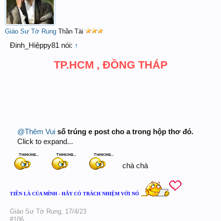
Giáo Sư Tờ Rung
Thần Tài
Đinh_Hiệppy81 nói:
↑
TP.HCM , ĐỒNG THÁP
@Thêm Vui
số trúng e post cho a trong hộp thơ đó.
Click to expand...
chà chà
TIỀN LÀ CỦA MÌNH - HÃY CÓ TRÁCH NHIỆM VỚI NÓ
Giáo Sư Tờ Rung
,
17/4/23
#106