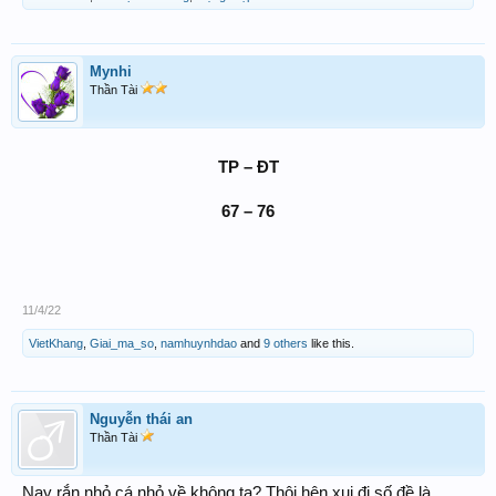
Mynhi
Thần Tài
TP – ĐT
67 – 76
11/4/22
VietKhang
,
Giai_ma_so
,
namhuynhdao
and
9 others
like this.
Nguyễn thái an
Thần Tài
Nay rắn nhỏ cá nhỏ về không ta? Thôi hên xui đi,số đề là