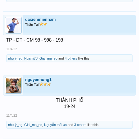
daxienmiennam
Thần Tài
TP - ĐT - CM 98 - 998 - 198
11/4/22
như ý_sg
,
Ngami78
,
Giai_ma_so
and
4 others
like this.
nguyenhung1
Thần Tài
THÀNH PHỐ
19-24​
11/4/22
như ý_sg
,
Giai_ma_so
,
Nguyễn thái an
and
3 others
like this.