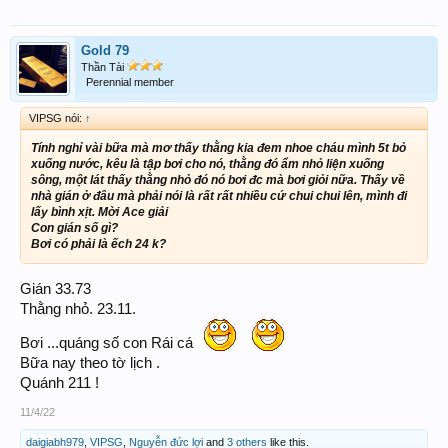
Gold 79
Thần Tài
Perennial member
VIPSG nói:
↑
Tính nghỉ vài bữa mà mơ thấy thằng kia đem nhoe cháu mình 5t bỏ
xuống nước, kêu là tập bơi cho nó, thằng đó ẩm nhỏ liện xuống
sông, một lát thấy thằng nhỏ đó nó bơi đc mà bơi giỏi nữa. Thấy về
nhà gián ở đâu mà phải nói là rất rất nhiều cứ chui chui lên, mình đi
lấy bình xịt. Mời Ace giải
Con gián số gì?
Bơi có phải là ếch 24 k?
Gián 33.73
Thằng nhỏ. 23.11.
Bơi ...quáng số con Rái cá
Bữa nay theo tờ lịch .
Quánh 211 !
11/4/22
daigiabh979
,
VIPSG
,
Nguyễn đức lợi
and
3 others
like this.