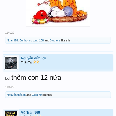
11/4/22
Ngami78
,
Benho
,
vo tong 108
and
3 others
like this.
Nguyễn đức lợi
Thần Tài
thêm con 12 nữa
Lót
11/4/22
Nguyễn thái an
and
Gold 79
like this.
Vũ Trần 868