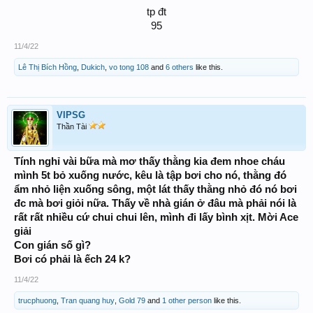
tp đt
95​
11/4/22
Lê Thị Bích Hồng
,
Dukich
,
vo tong 108
and
6 others
like this.
VIPSG
Thần Tài
Tính nghỉ vài bữa mà mơ thấy thằng kia đem nhoe cháu
mình 5t bỏ xuống nước, kêu là tập bơi cho nó, thằng đó
ẩm nhỏ liện xuống sông, một lát thấy thằng nhỏ đó nó bơi
đc mà bơi giỏi nữa. Thấy về nhà gián ở đâu mà phải nói là
rất rất nhiều cứ chui chui lên, mình đi lấy bình xịt. Mời Ace
giải
Con gián số gì?
Bơi có phải là ếch 24 k?
11/4/22
trucphuong
,
Tran quang huy
,
Gold 79
and
1 other person
like this.