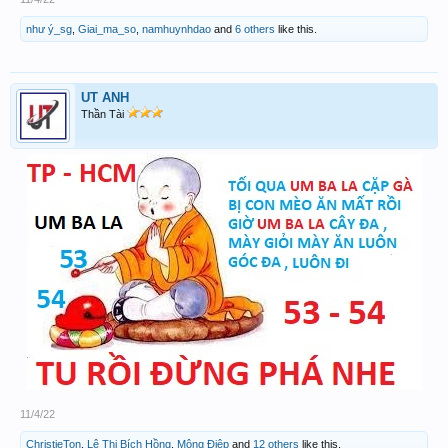
như ý_sg
,
Giai_ma_so
,
namhuynhdao
and
6 others
like this.
UT ANH
Thần Tài
11/4/22
ChristieTon
,
Lê Thị Bích Hồng
,
Mộng Điệp
and
12 others
like this.