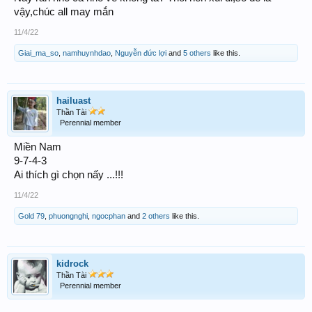
vậy,chúc all may mắn
11/4/22
Giai_ma_so
,
namhuynhdao
,
Nguyễn đức lợi
and
5 others
like this.
hailuast
Thần Tài
Perennial member
Miền Nam
9-7-4-3
Ai thích gì chọn nấy ...!!!
11/4/22
Gold 79
,
phuongnghi
,
ngocphan
and
2 others
like this.
kidrock
Thần Tài
Perennial member