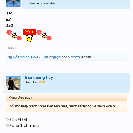
Enthusiastic member
TP
52
152
11/4/22
Nguyễn thái an
,
Gold 79
,
phuongnghi
and
5 others
like this.
Tran quang huy
Thần Tài
Mộng Điệp nói:
↑
Tối mơ thấy nước sông tràn vào nhà, nước rất trong và sạch.Ace tk
10 06 50 90
10 cho 1 chửong