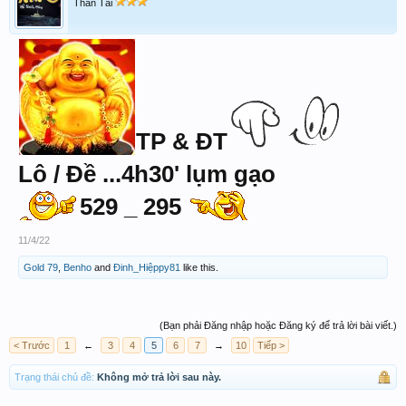
Thần Tài
TP & ĐT
Lô / Đề ...4h30' lụm gạo
529 _ 295
11/4/22
Gold 79
,
Benho
and
Đinh_Hiệppy81
like this.
(Bạn phải Đăng nhập hoặc Đăng ký để trả lời bài viết.)
< Trước
1
←
3
4
5
6
7
→
10
Tiếp >
Trạng thái chủ đề:
Không mở trả lời sau này.