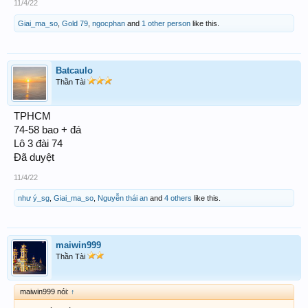
11/4/22
Giai_ma_so
,
Gold 79
,
ngocphan
and
1 other person
like this.
Batcaulo
Thần Tài
TPHCM
74-58 bao + đá
Lô 3 đài 74
Đã duyệt
11/4/22
như ý_sg
,
Giai_ma_so
,
Nguyễn thái an
and
4 others
like this.
maiwin999
Thần Tài
maiwin999 nói:
↑