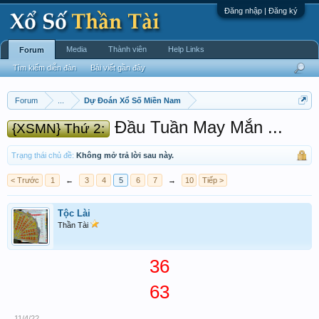
Đăng nhập | Đăng ký
Media
Thành viên
Help Links
Forum
Tìm kiếm diễn đàn
Bài viết gần đây
Forum
...
Dự Đoán Xổ Số Miền Nam
Đầu Tuần May Mắn ...
{XSMN} Thứ 2:
Trạng thái chủ đề:
Không mở trả lời sau này.
< Trước
1
←
3
4
5
6
7
→
10
Tiếp >
Tộc Lài
Thần Tài
36
63
11/4/22