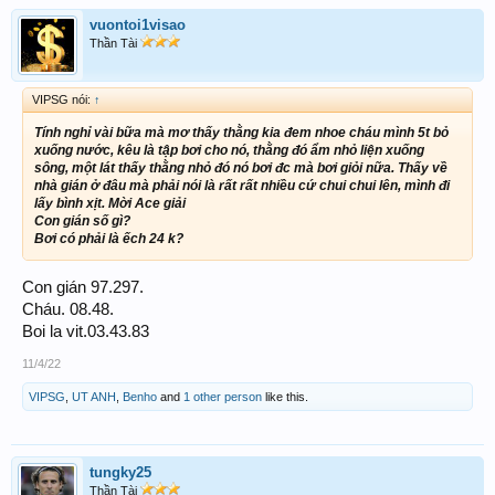
vuontoi1visao
Thần Tài
VIPSG nói:
↑
Tính nghỉ vài bữa mà mơ thấy thằng kia đem nhoe cháu mình 5t bỏ
xuống nước, kêu là tập bơi cho nó, thằng đó ẩm nhỏ liện xuống
sông, một lát thấy thằng nhỏ đó nó bơi đc mà bơi giỏi nữa. Thấy về
nhà gián ở đâu mà phải nói là rất rất nhiều cứ chui chui lên, mình đi
lấy bình xịt. Mời Ace giải
Con gián số gì?
Bơi có phải là ếch 24 k?
Con gián 97.297.
Cháu. 08.48.
Boi la vit.03.43.83
11/4/22
VIPSG
,
UT ANH
,
Benho
and
1 other person
like this.
tungky25
Thần Tài