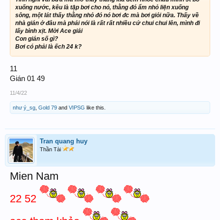
xuống nước, kêu là tập bơi cho nó, thằng đó ẩm nhỏ liện xuống
sông, một lát thấy thằng nhỏ đó nó bơi đc mà bơi giỏi nữa. Thấy về
nhà gián ở đâu mà phải nói là rất rất nhiều cứ chui chui lên, mình đi
lấy bình xịt. Mời Ace giải
Con gián số gì?
Bơi có phải là ếch 24 k?
11
Gián 01 49
11/4/22
như ý_sg
,
Gold 79
and
VIPSG
like this.
Tran quang huy
Thần Tài
Mien Nam
22 52