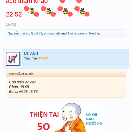
ace tham khảo
22 52
11/4/22
Nguyễn thái an
,
Gold 79
,
phuongnghi
and
1 other person
like this.
UT ANH
Thần Tài
vuontoi1visao nói:
↑
Con gián 97.297.
Cháu. 08.48.
Boi la vit.03.43.83