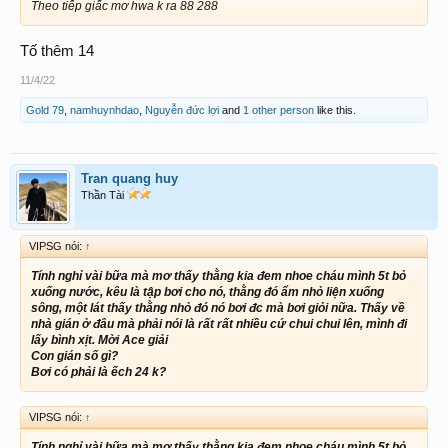
Theo tiếp giấc mơ hwa k ra 88 288
Tố thêm 14
11/4/22
Gold 79
,
namhuynhdao
,
Nguyễn đức lợi
and
1 other person
like this.
Tran quang huy
Thần Tài
VIPSG nói:
↑
Tính nghỉ vài bữa mà mơ thấy thằng kia đem nhoe cháu mình 5t bỏ
xuống nước, kêu là tập bơi cho nó, thằng đó ẩm nhỏ liện xuống
sông, một lát thấy thằng nhỏ đó nó bơi đc mà bơi giỏi nữa. Thấy về
nhà gián ở đâu mà phải nói là rất rất nhiều cứ chui chui lên, mình đi
lấy bình xịt. Mời Ace giải
Con gián số gì?
Bơi có phải là ếch 24 k?
VIPSG nói:
↑
Tính nghỉ vài bữa mà mơ thấy thằng kia đem nhoe cháu mình 5t bỏ