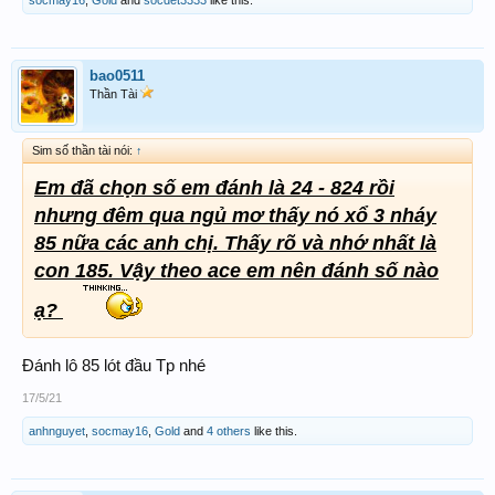
bao0511
Thần Tài
Sim số thần tài nói:
↑
Em đã chọn số em đánh là 24 - 824 rồi
nhưng đêm qua ngủ mơ thấy nó xổ 3 nháy
85 nữa các anh chị. Thấy rõ và nhớ nhất là
con 185. Vậy theo ace em nên đánh số nào
ạ?
Đánh lô 85 lót đầu Tp nhé
17/5/21
anhnguyet
,
socmay16
,
Gold
and
4 others
like this.