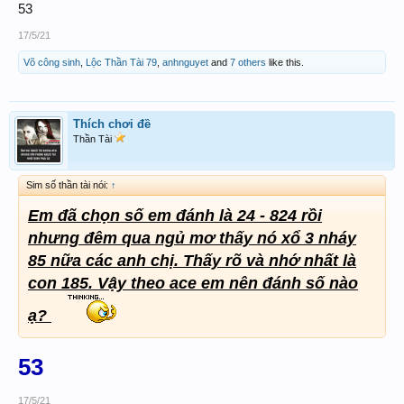
53
17/5/21
Võ công sinh
,
Lộc Thần Tài 79
,
anhnguyet
and
7 others
like this.
Thích chơi đề
Thần Tài
Sim số thần tài nói:
↑
Em đã chọn số em đánh là 24 - 824 rồi
nhưng đêm qua ngủ mơ thấy nó xổ 3 nháy
85 nữa các anh chị. Thấy rõ và nhớ nhất là
con 185. Vậy theo ace em nên đánh số nào
ạ?
53
17/5/21