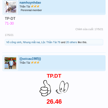
namhuynhdao
Thần Tài
Perennial member
TP-DT
71-30
Chỉnh sửa cuối:
17/5/21
17/5/21
Võ công sinh
,
Nhung mắt nai
,
Lộc Thần Tài 79
and
20 others
like this.
{{soicau1985}}
Thần Tài
TP.DT
26.46