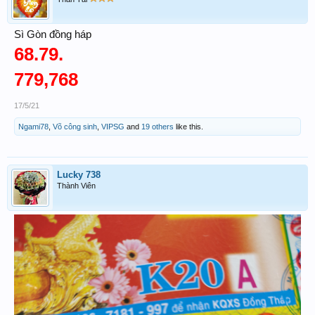
Sì Gòn đồng háp
68.79.
779,768
17/5/21
Ngami78
,
Võ công sinh
,
VIPSG
and
19 others
like this.
Lucky 738
Thành Viên