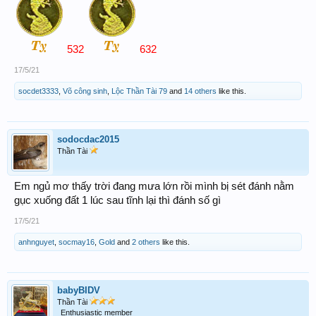
532
632
17/5/21
socdet3333
,
Võ công sinh
,
Lộc Thần Tài 79
and
14 others
like this.
sodocdac2015
Thần Tài
Em ngủ mơ thấy trời đang mưa lớn rồi mình bị sét đánh nằm
gục xuống đất 1 lúc sau tĩnh lại thì đánh số gì
17/5/21
anhnguyet
,
socmay16
,
Gold
and
2 others
like this.
babyBIDV
Thần Tài
Enthusiastic member