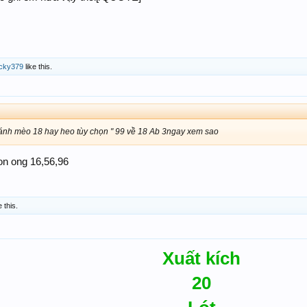
cky379
like this.
ánh mèo 18 hay heo tùy chọn " 99 về 18 Ab 3ngay xem sao
on ong 16,56,96
e this.
Xuất kích
20