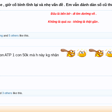
 , giờ cố bình tĩnh lại và nhẹ vấn đề . Em vẫn đánh dàn số cũ thô
Đâu là bến bờ - đi tìm đường về .
Không là quá xa - không là thật gần .
ng
and
5 others
like this.
on ATP 1 con 50k mà h này kg nhận
nd
3 others
like this.