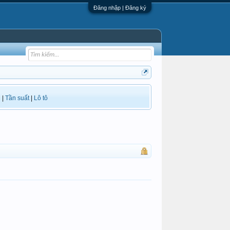
Đăng nhập | Đăng ký
i
|
Tần suất
|
Lô tô