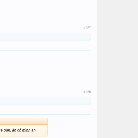
#227
#228
ce bùn, ăn có mình ah