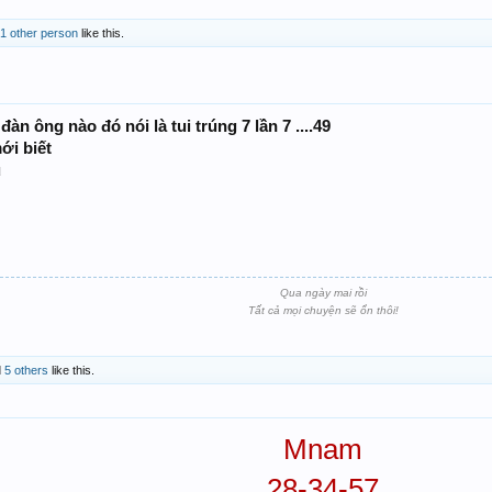
1 other person
like this.
 ông nào đó nói là tui trúng 7 lần 7 ....49
ới biết
u
Qua ngày mai rồi
Tất cả mọi chuyện sẽ ổn thôi!
d
5 others
like this.
Mnam
28-34-57