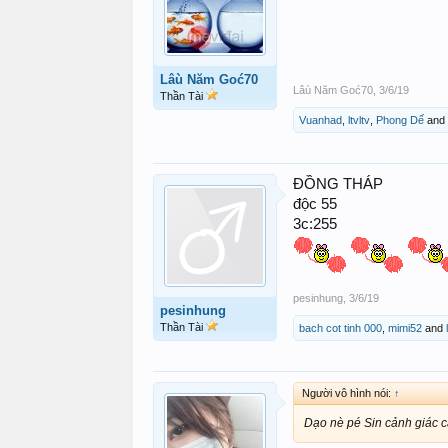
Lâù Năm Goć70
Lâù Năm Goć70
,
3/6/19
Thần Tài
Vuanhad
,
ltvltv
,
Phong Dế
and
ĐỒNG THÁP
độc 55
3c:255
pesinhung
,
3/6/19
pesinhung
Thần Tài
bach cot tinh 000
,
mimi52
and
Người vô hình nói:
↑
Dạo nè pé Sin cảnh giác c