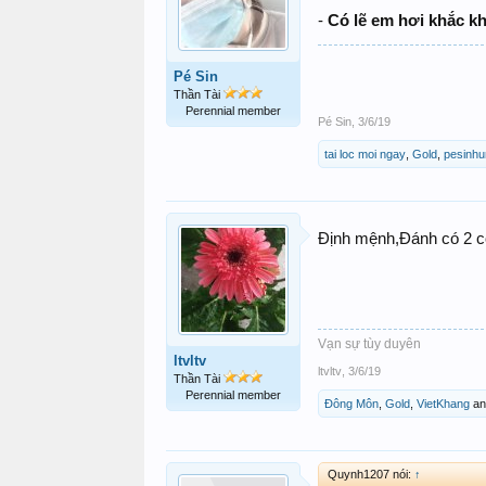
-
Có lẽ em hơi khắc khe
Pé Sin
Thần Tài
Perennial member
Pé Sin
,
3/6/19
tai loc moi ngay
,
Gold
,
pesinhu
Định mệnh,Đánh có 2 c
Vạn sự tùy duyên
ltvltv
ltvltv
,
3/6/19
Thần Tài
Perennial member
Đông Môn
,
Gold
,
VietKhang
a
Quynh1207 nói:
↑