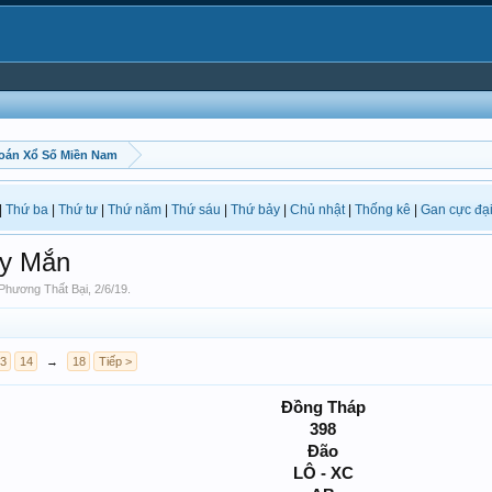
oán Xổ Số Miền Nam
|
Thứ ba
|
Thứ tư
|
Thứ năm
|
Thứ sáu
|
Thứ bảy
|
Chủ nhật
|
Thống kê
|
Gan cực đạ
y Mắn
Phương Thất Bại
,
2/6/19
.
3
14
→
18
Tiếp >
Đồng Tháp
398
Đão
LÔ - XC