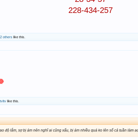
228-434-257
2 others
like this.
ltvltv
like this.
ao độ lắm, sợ bị ám nên nghĩ ai cũng xấu, bị ám nhiều quá ko lên số cả tuần làm a