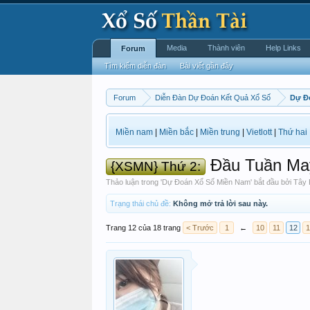
Media
Thành viên
Help Links
Forum
Tìm kiếm diễn đàn
Bài viết gần đây
Forum
Diễn Đàn Dự Đoán Kết Quả Xổ Số
Dự Đ
Miền nam
|
Miền bắc
|
Miền trung
|
Vietlott
|
Thứ hai
Đầu Tuần Ma
{XSMN} Thứ 2:
Thảo luận trong '
Dự Đoán Xổ Số Miền Nam
' bắt đầu bởi
Tây 
Trạng thái chủ đề:
Không mở trả lời sau này.
Trang 12 của 18 trang
< Trước
1
←
10
11
12
1