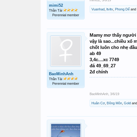
mimi52
Vuanhad
,
ltvltv
,
Phong Dế
and
Thần Tài
Perennial member
Mamy mơ thấy người đàn
vậy là sao...chiều xổ m
chốt luôn cho nhẹ đầ
ab 49
3,4c....xc 7749
đá 49_69_27
2đ chính
BaoMinhAnh
Thần Tài
Perennial member
BaoMinhAnh
,
3/6/19
Huân Cơ
,
Đông Môn
,
Gold
an