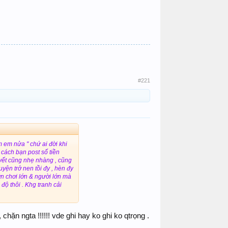
#221
m em nửa " chứ ai đời khi
 cách bạn post số tiền
uyết cũng nhẹ nhàng , cũng
yện trở nen tồi đy , hèn đy
lớn chơi lớn & người lớn mà
độ thôi . Khg tranh cải
, chặn ngta !!!!!! vde ghi hay ko ghi ko qtrọng .