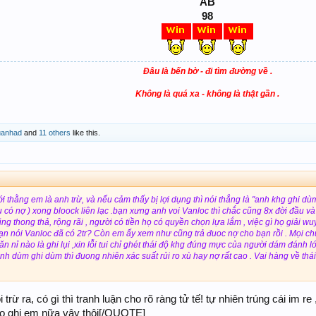
AB
98
Đâu là bến bờ - đi tìm đường về .
Không là quá xa - không là thật gần .
uanhad
and
11 others
like this.
ới thằng em là anh trừ, và nếu cảm thấy bị lợi dụng thì nói thẳng là "anh khg ghi dù
ếu có nợ ) xong bloock liên lạc .bạn xưng anh voi Vanloc thì chắc cũng 8x đời đầu và
g thong thả, rộng rãi , người có tiền họ có quyền chọn lựa lắm , việc gì họ giải w
 bạn nói Vanloc đã có 2tr? Còn em ấy xem như cũng trả đuoc nợ cho bạn rồi . Mọi chu
ăn nỉ nào là ghi lụi ,xin lỗi tui chỉ ghét thái độ khg đúng mực của người dám đánh 
ánh dùm ghi dùm thì đuong nhiên xác suất rủi ro xù hay nợ rất cao . Vai hàng về thái 
i trừ ra, có gì thì tranh luận cho rõ ràng tử tế! tự nhiên trúng cái im re 
 ko ghi em nữa vậy thôi[/QUOTE]