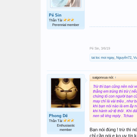
Pé Sin
Thần Tài
Perennial member
Pé Sin
,
3/6/19
tai loc moi ngay
,
Nguyên72
,
V
saigonxua nói:
↑
Trừ thì bạn cũng nên nói v
thằng em trúng thì trừ ( n
chứng tỏ con người bạn cũn
may chỉ là vài triệu , như
khi bạn nói nào là em ấy n
khi hành xử tệ thôi . Khi đ
Phong Dế
nen sẽ khg reply . Tchao
Thần Tài
Enthusiastic
Bạn nói đúng ! trừ thì nó
member
chỉ cần nói e ko uy tín