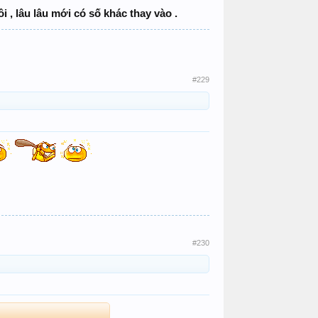
i , lâu lâu mới có số khác thay vào .
#229
#230