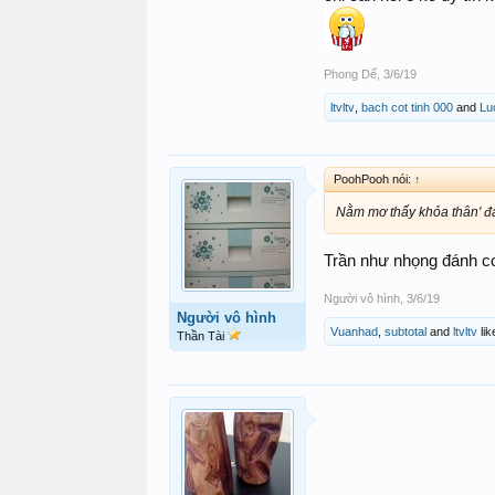
Phong Dế
,
3/6/19
ltvltv
,
bach cot tinh 000
and
Lu
PoohPooh nói:
↑
Nằm mơ thấy khỏa thân' đ
Trần như nhọng đánh c
Người vô hình
,
3/6/19
Người vô hình
Vuanhad
,
subtotal
and
ltvltv
lik
Thần Tài