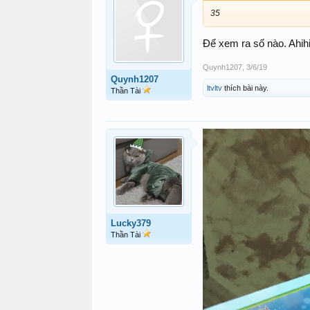
35
Để xem ra số nào. Ahih
Quynh1207
,
3/6/19
Quynh1207
ltvltv
thích bài này.
Thần Tài
Lucky379
Thần Tài