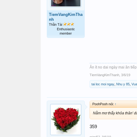
TiemVangKimTha
nh
Thần Tài
Enthusiastic
member
Ăn ít no dai ngày mai ăn tiếp
TiemVangKimThanh
,
3/6/19
tai loc moi ngay
,
Nhu y 85
,
Vu
PoohPooh nói:
↑
Nằm mơ thấy khỏa thân' đ
359
mimi52
,
3/6/19