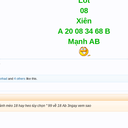
Lót
08
Xiên
A 20 08 34 68 B
Mạnh AB
.
anhad
and
4 others
like this.
ánh mèo 18 hay heo tùy chọn " 99 về 18 Ab 3ngay xem sao