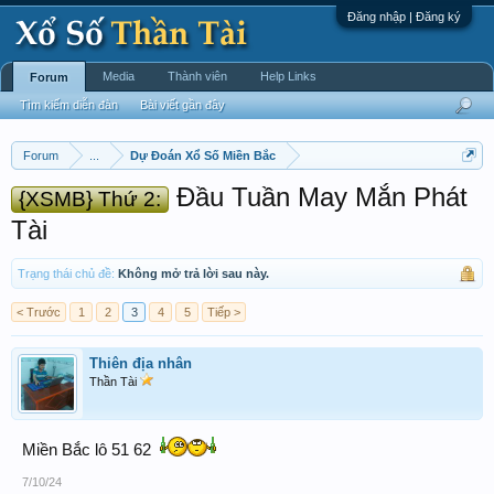
Đăng nhập | Đăng ký
Media
Thành viên
Help Links
Forum
Tìm kiếm diễn đàn
Bài viết gần đây
Forum
...
Dự Đoán Xổ Số Miền Bắc
Đầu Tuần May Mắn Phát
{XSMB} Thứ 2:
Tài
Trạng thái chủ đề:
Không mở trả lời sau này.
< Trước
1
2
3
4
5
Tiếp >
Thiên địa nhân
Thần Tài
Miền Bắc lô 51 62
7/10/24