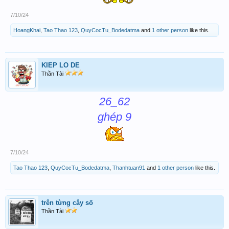
7/10/24
HoangKhai
,
Tao Thao 123
,
QuyCocTu_Bodedatma
and
1 other person
like this.
KIEP LO DE
Thần Tài
26_62
ghép 9
7/10/24
Tao Thao 123
,
QuyCocTu_Bodedatma
,
Thanhtuan91
and
1 other person
like this.
trên từng cây số
Thần Tài