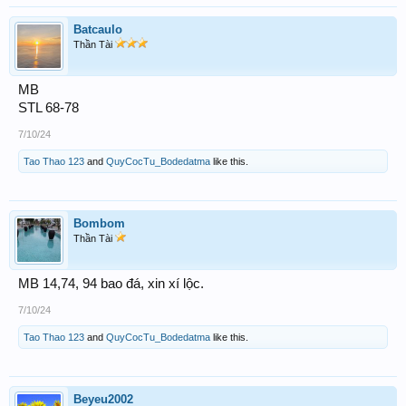
Batcaulo
Thần Tài
MB
STL 68-78
7/10/24
Tao Thao 123
and
QuyCocTu_Bodedatma
like this.
Bombom
Thần Tài
MB 14,74, 94 bao đá, xin xí lộc.
7/10/24
Tao Thao 123
and
QuyCocTu_Bodedatma
like this.
Beyeu2002