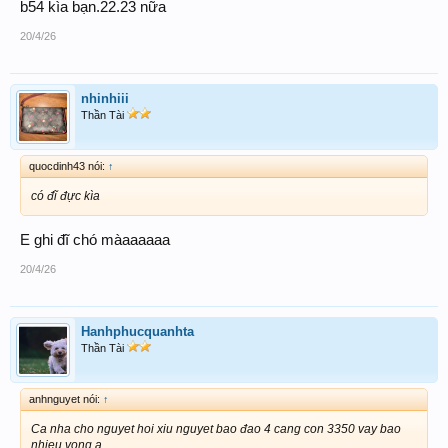
054 254 022 222
b54 kìa bạn.22.23 nữa
20/4/26
nhinhiii
Thần Tài
quocdinh43 nói:
↑
có đĩ đực kìa
E ghi đĩ chó màaaaaaa
20/4/26
Hanhphucquanhta
Thần Tài
anhnguyet nói:
↑
Ca nha cho nguyet hoi xiu nguyet bao đao 4 cang con 3350 vay bao
nhieu vong a.