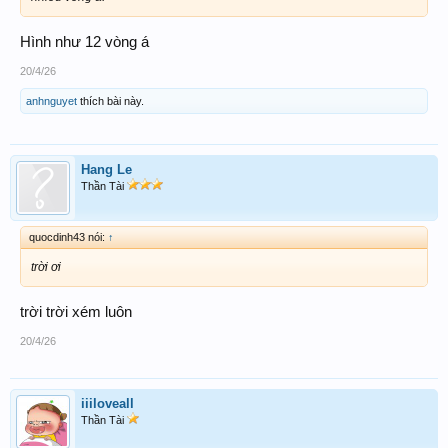
Hình như 12 vòng á
20/4/26
anhnguyet
thích bài này.
Hang Le
Thần Tài
quocdinh43 nói:
↑
trời ơi
trời trời xém luôn
20/4/26
iiiloveall
Thần Tài