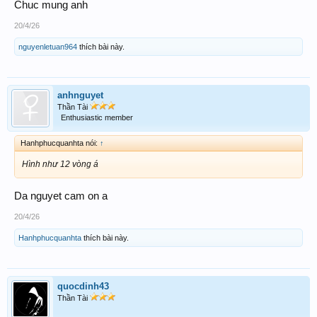
Chuc mung anh
20/4/26
nguyenletuan964
thích bài này.
anhnguyet
Thần Tài
Enthusiastic member
Hanhphucquanhta nói:
↑
Hình như 12 vòng á
Da nguyet cam on a
20/4/26
Hanhphucquanhta
thích bài này.
quocdinh43
Thần Tài