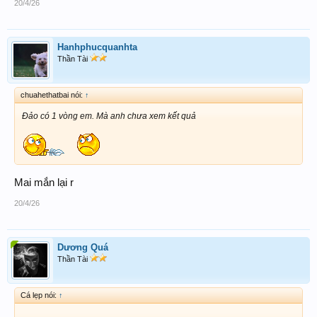
20/4/26
Hanhphucquanhta
Thần Tài
chuahethatbai nói:
↑
Đảo có 1 vòng em. Mà anh chưa xem kết quả
Mai mắn lại r
20/4/26
Dương Quá
Thần Tài
Cá lẹp nói:
↑