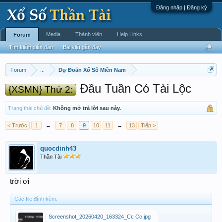
Đăng nhập | Đăng ký
Media
Thành viên
Help Links
Forum
Tìm kiếm diễn đàn
Bài viết gần đây
Forum
...
Dự Đoán Xổ Số Miền Nam
Đầu Tuần Có Tài Lộc
{XSMN} Thứ 2:
Trạng thái chủ đề:
Không mở trả lời sau này.
< Trước
1
←
7
8
9
10
11
→
13
Tiếp >
quocdinh43
Thần Tài
trời ơi
Các file đính kèm:
Screenshot_20260420_163324_Cc Cc.jpg