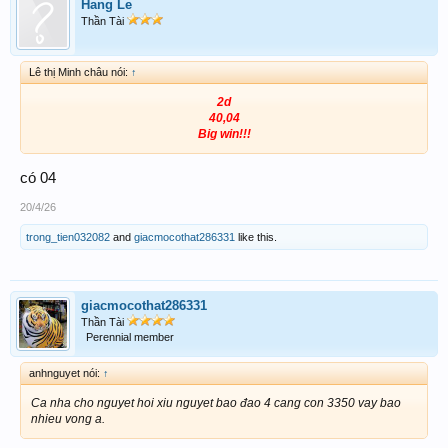
Hang Le
Thần Tài
Lê thị Minh châu nói:
↑
2d
40,04
Big win!!!
có 04
20/4/26
trong_tien032082
and
giacmocothat286331
like this.
giacmocothat286331
Thần Tài
Perennial member
anhnguyet nói:
↑
Ca nha cho nguyet hoi xiu nguyet bao đao 4 cang con 3350 vay bao
nhieu vong a.