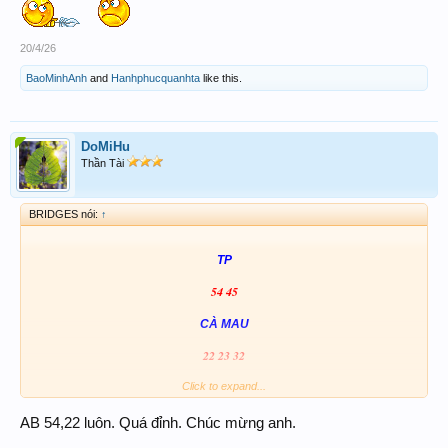
20/4/26
BaoMinhAnh
and
Hanhphucquanhta
like this.
DoMiHu
Thần Tài
BRIDGES nói:
↑
TP
54 45
CÀ MAU
22 23 32
54 22
Click to expand...
AB MN
054 254 022 222
AB 54,22 luôn. Quá đỉnh. Chúc mừng anh.