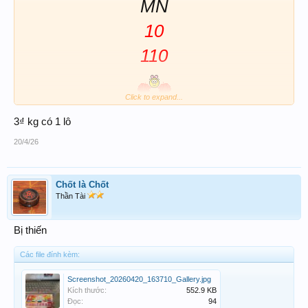
MN
10
110
Click to expand...
3₫ kg có 1 lô
20/4/26
Chốt là Chốt
Thần Tài
Bị thiến
Các file đính kèm:
Screenshot_20260420_163710_Gallery.jpg
Kích thước:
552.9 KB
Đọc:
94