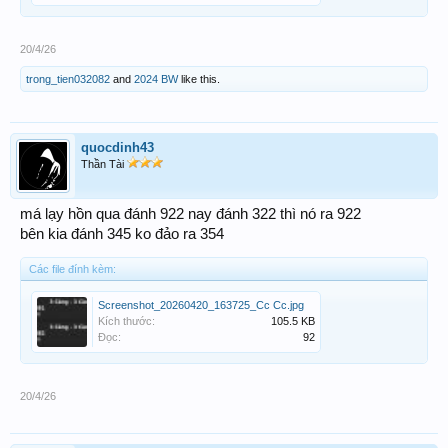
20/4/26
trong_tien032082
and
2024 BW
like this.
quocdinh43
Thần Tài
má lạy hồn qua đánh 922 nay đánh 322 thì nó ra 922
bên kia đánh 345 ko đảo ra 354
Các file đính kèm:
Screenshot_20260420_163725_Cc Cc.jpg
Kích thước:
105.5 KB
Đọc:
92
20/4/26