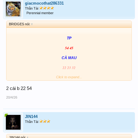
giacmocothat286331
Thần Tài
Perennial member
BRIDGES nói:
↑
TP
54 45
CÀ MAU
22 23 32
54 22
Click to expand...
AB MN
054 254 022 222
2 cái b 22 54
20/4/26
JIN144
Thần Tài
JIN144 nói:
↑