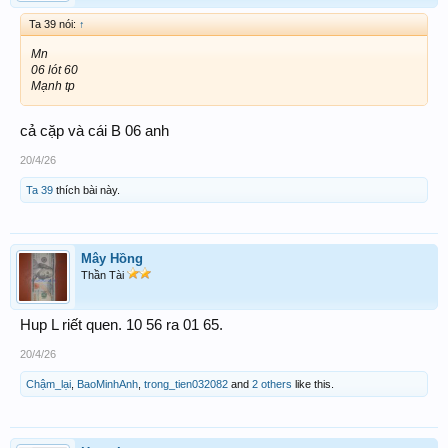
Ta 39 nói:
↑
Mn
06 lót 60
Mạnh tp
cả cặp và cái B 06 anh
20/4/26
Ta 39
thích bài này.
Mây Hồng
Thần Tài
Hup L riết quen. 10 56 ra 01 65.
20/4/26
Chậm_lại
,
BaoMinhAnh
,
trong_tien032082
and
2 others
like this.