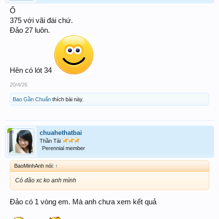
Ố
375 với vãi đái chứ.
Đảo 27 luôn.
Hên có lót 34
20/4/26
Bao Gần Chuẩn
thích bài này.
chuahethatbai
Thần Tài
Perennial member
BaoMinhAnh nói:
↑
Có đão xc ko anh mình
Đảo có 1 vòng em. Mà anh chưa xem kết quả