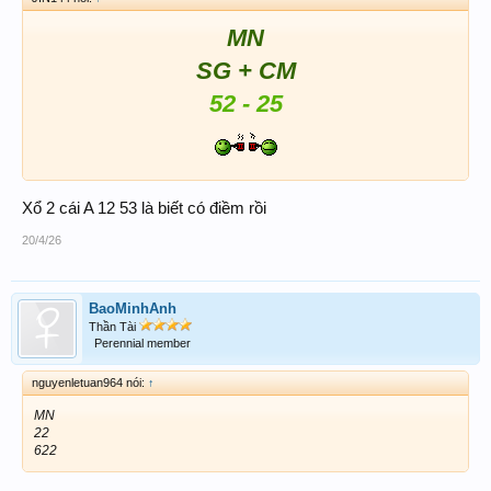
MN
SG + CM
52 - 25
Xổ 2 cái A 12 53 là biết có điềm rồi
20/4/26
BaoMinhAnh
Thần Tài
Perennial member
nguyenletuan964 nói:
↑
MN
22
622