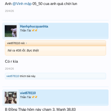
Anh
@Vinh mập
05_50 cua anh quá chời lun
20/4/26
Hanhphucquanhta
Thần Tài
viet878110 nói:
↑
Né ra 408 rồi. Bực thiệt
Có r kìa
20/4/26
viet878110
thích bài này.
viet878110
Thần Tài
B Đồng Tháp hôm này chạm 3. Mạnh 38,83