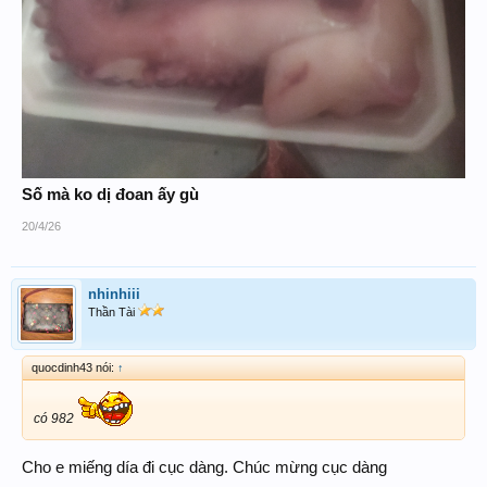
Số mà ko dị đoan ấy gù
20/4/26
nhinhiii
Thần Tài
quocdinh43 nói:
↑
có 982
Cho e miếng día đi cục dàng. Chúc mừng cục dàng