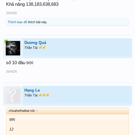
Khả năng 138,183,638,683
20/4/26
Thích bao đê
thích bài này.
Dương Quá
Thần Tài
số 10 đâu trời
20/4/26
Hang Le
Thần Tài
chuahethatbai nói:
↑
MN
12