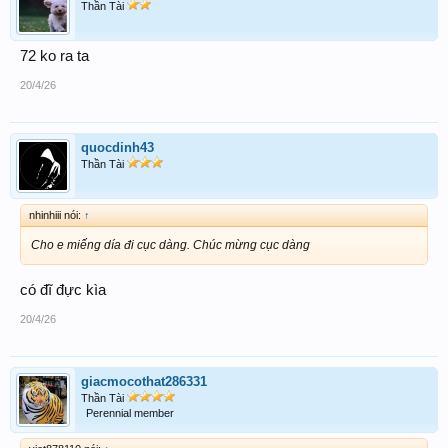
Thần Tài
72 ko ra ta
20/4/26
quocdinh43
Thần Tài
nhinhiii nói:
↑
Cho e miếng día đi cục dàng. Chúc mừng cục dàng
có đĩ đực kìa
20/4/26
giacmocothat286331
Thần Tài
Perennial member