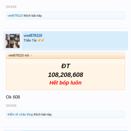
20/4/26
viet878110
thích bài này.
viet878110
Thần Tài
viet878110 nói:
↑
ĐT
108,208,608
Hết bóp luôn
Ok 608
20/4/26
Kiếm tô cháo lòng
thích bài này.