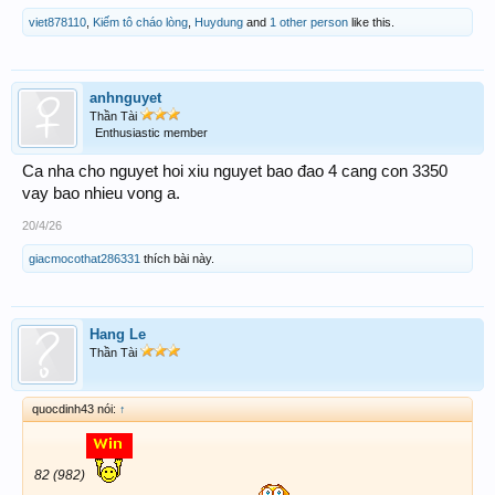
viet878110
,
Kiếm tô cháo lòng
,
Huydung
and
1 other person
like this.
anhnguyet
Thần Tài
Enthusiastic member
Ca nha cho nguyet hoi xiu nguyet bao đao 4 cang con 3350
vay bao nhieu vong a.
20/4/26
giacmocothat286331
thích bài này.
Hang Le
Thần Tài
quocdinh43 nói:
↑
82 (982)