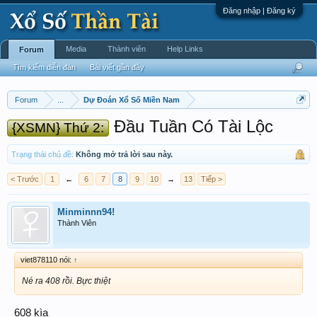
Đăng nhập | Đăng ký
Media
Thành viên
Help Links
Forum
Tìm kiếm diễn đàn
Bài viết gần đây
Forum
...
Dự Đoán Xổ Số Miền Nam
Đầu Tuần Có Tài Lộc
{XSMN} Thứ 2:
Trạng thái chủ đề:
Không mở trả lời sau này.
< Trước
1
←
6
7
8
9
10
→
13
Tiếp >
Minminnn94!
Thành Viên
viet878110 nói:
↑
Né ra 408 rồi. Bực thiệt
608 kìa