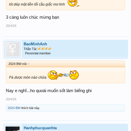
lót dép mặt tiền tối cầu giấc mơ linh
3 càng luôn chúc mừng bạn
20/4/26
BaoMinhAnh
Thần Tài
Perennial member
2024 BW nói:
↑
Pà được món nào chửa
Nay e nghĩ...ho quoài muốn sốt làm biếng ghi
20/4/26
2024 BW
thích bài này.
Hanhphucquanhta