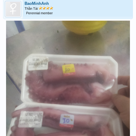
BaoMinhAnh
Thần Tài
Perennial member