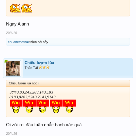
Ngay A anh
20/4/26
chuahethatbai
thích bài này.
Chiều lượm lúa
Thần Tài
Chiều lượm lúa nói:
↑
3d:43,83,243,283,143,183
8183,8283,5243,2143,5143
Oi zời ơi, đâu tuần chắc banh xác quá
20/4/26