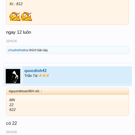
Xc : 812
ngay 12 luôn
20/4/26
chuahethatbai
thích bài này.
quocdinh43
Thần Tài
nguyenletuan964 nói:
↑
MN
22
622
có 22
20/4/26