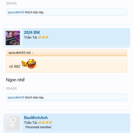
20/4/26
quocdinh43
thích bài này.
2024 BW
Thần Tài
quocdinh43 nói:
↑
có 982
Ngon nhể
20/4/26
quocdinh43
thích bài này.
BaoMinhAnh
Thần Tài
Perennial member