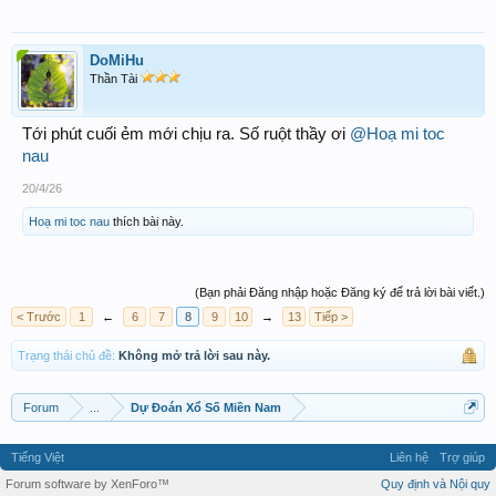
DoMiHu
Thần Tài
Tới phút cuối ẻm mới chịu ra. Số ruột thầy ơi
@Hoạ mi toc
nau
20/4/26
Hoạ mi toc nau
thích bài này.
(Bạn phải Đăng nhập hoặc Đăng ký để trả lời bài viết.)
< Trước
1
←
6
7
8
9
10
→
13
Tiếp >
Trạng thái chủ đề:
Không mở trả lời sau này.
Forum
...
Dự Đoán Xổ Số Miền Nam
Tiếng Việt
Liên hệ
Trợ giúp
Forum software by XenForo™
Quy định và Nội quy