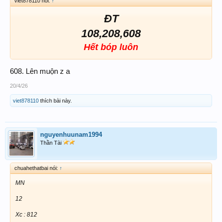
viet878110 nói:
↑
ĐT
108,208,608
Hết bóp luôn
608. Lên muộn z a
20/4/26
viet878110
thích bài này.
nguyenhuunam1994
Thần Tài
chuahethatbai nói:
↑
MN
12
Xc : 812