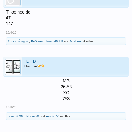
Ti toe học đòi
47
147
16/8/20
Xương rồng 76
,
BeGaauu
,
hoacat0308
and
5 others
like this.
TL_TD
Thần Tài
MB
26-53
XC
753​
16/8/20
hoacat0308
,
Ngami78
and
Amata77
like this.