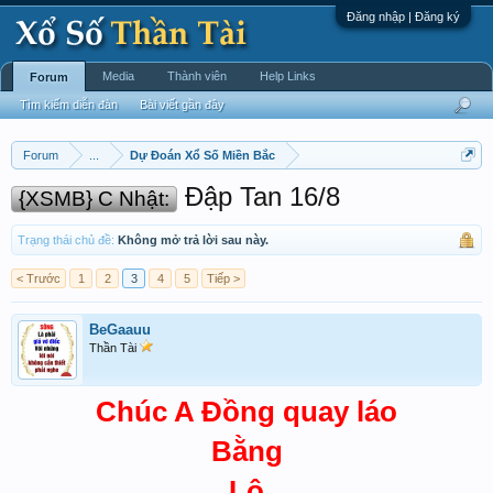
Đăng nhập | Đăng ký
Media
Thành viên
Help Links
Forum
Tìm kiếm diễn đàn
Bài viết gần đây
Forum
...
Dự Đoán Xổ Số Miền Bắc
Đập Tan 16/8
{XSMB} C Nhật:
Trạng thái chủ đề:
Không mở trả lời sau này.
< Trước
1
2
3
4
5
Tiếp >
BeGaauu
Thần Tài
Chúc A Đồng quay láo
Bằng
Lô