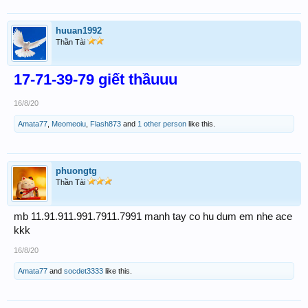
huuan1992
Thần Tài
17-71-39-79 giết thầuuu
16/8/20
Amata77
,
Meomeoiu
,
Flash873
and
1 other person
like this.
phuongtg
Thần Tài
mb 11.91.911.991.7911.7991 manh tay co hu dum em nhe ace
kkk
16/8/20
Amata77
and
socdet3333
like this.