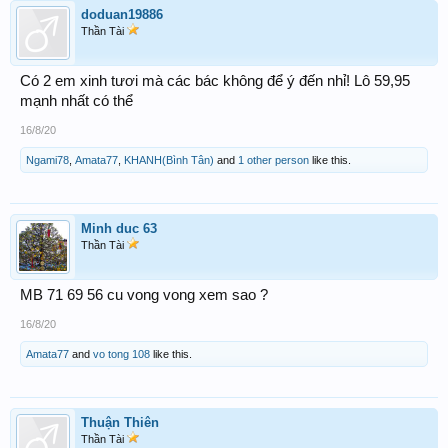
doduan19886
Thần Tài
Có 2 em xinh tươi mà các bác không để ý đến nhỉ! Lô 59,95
mạnh nhất có thể
16/8/20
Ngami78
,
Amata77
,
KHANH(Bình Tân)
and
1 other person
like this.
Minh duc 63
Thần Tài
MB 71 69 56 cu vong vong xem sao ?
16/8/20
Amata77
and
vo tong 108
like this.
Thuận Thiên
Thần Tài