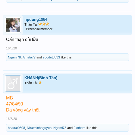
npdung1984
Thần Tài
Perennial member
Cẩn thận củi lửa
16/8/20
Ngami78
,
Amata77
and
socdet3333
like this.
KHANH(Bình Tân)
Thần Tài
MB
47/84/93
Đa vòng vậy thôi.
16/8/20
hoacat0308
,
Nhatminhnguyen
,
Ngami78
and
2 others
like this.