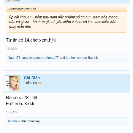
quanlongxuyen nói:
↑
úp cái cho vui....hôm nay nam bắc quánh số túi bụi...nam hòa mong
bắc có tý vui....ăn thua gì chủ yếu kiếm vui coi có ko....ace diễn đàn
may mắn nhé
Tự tin có 14.chờ xem.hjhj
16/8/20
Ngami78
,
quanlongxuyen
,
Amata77
and
1 other person
like this.
Chí Diễn
Thần Tài
Đề có ra 78 - 69
E đi trốn. Kkkk
16/8/20
Amata77
thích bài này.