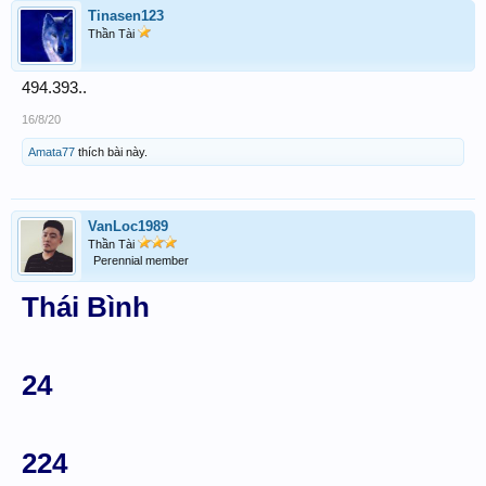
Tinasen123
Thần Tài
494.393..
16/8/20
Amata77
thích bài này.
VanLoc1989
Thần Tài
Perennial member
Thái Bình
24
224