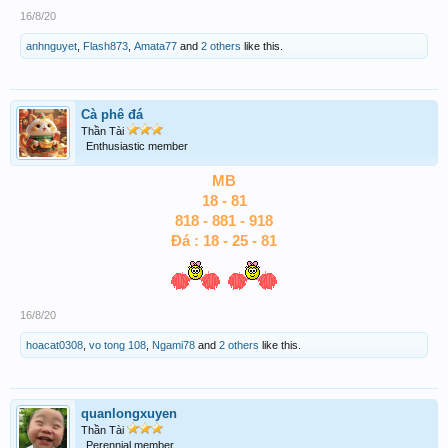
16/8/20
anhnguyet
,
Flash873
,
Amata77
and
2 others
like this.
Cà phê đá
Thần Tài
Enthusiastic member
MB
18 - 81
818 - 881 - 918
Đá : 18 - 25 - 81
16/8/20
hoacat0308
,
vo tong 108
,
Ngami78
and
2 others
like this.
quanlongxuyen
Thần Tài
Perennial member