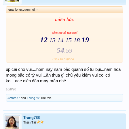
quanlongxuyen nói:
↑
miền bắc
.....
đánh cho đã tạm nghĩ
12
19
.13.14.15.18.
54
.59
93
Click to expand...
.94.95
trúng trật không quan trọng chủ yếu kiếm cảm giác
úp cái cho vui....hôm nay nam bắc quánh số túi bụi...nam hòa
mong bắc có tý vui....ăn thua gì chủ yếu kiếm vui coi có
ko....ace diễn đàn may mắn nhé
16/8/20
Amata77
and
Trung788
like this.
Trung788
Thần Tài