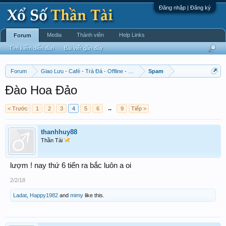
Đăng nhập | Đăng ký
Media
Thành viên
Help Links
Forum
Tìm kiếm diễn đàn
Bài viết gần đây
Forum
Giao Lưu - Café - Trà Đá - Offline - Tỉnh Tò Hihi!
Spam
Đào Hoa Đảo
< Trước
1
2
3
4
5
6
→
9
Tiếp >
thanhhuy88
Thần Tài
lượm ! nay thứ 6 tiến ra bắc luôn a oi
2/2/18
Ladat
,
Happy1982
and
mimy
like this.