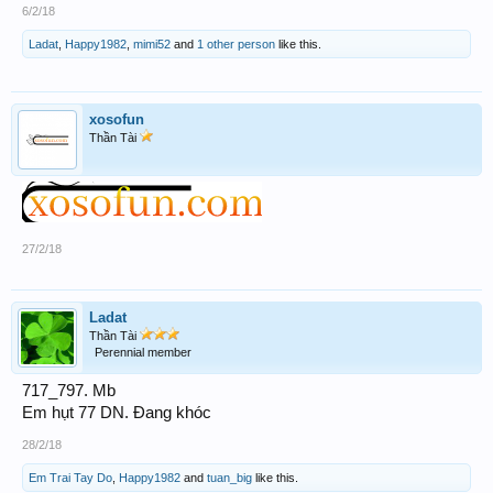
6/2/18
Ladat
,
Happy1982
,
mimi52
and
1 other person
like this.
xosofun
Thần Tài
27/2/18
Ladat
Thần Tài
Perennial member
717_797. Mb
Em hụt 77 DN. Đang khóc
28/2/18
Em Trai Tay Do
,
Happy1982
and
tuan_big
like this.