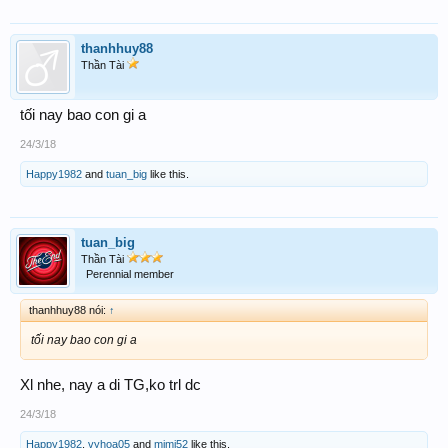
thanhhuy88
Thần Tài
tối nay bao con gi a
24/3/18
Happy1982
and
tuan_big
like this.
tuan_big
Thần Tài
Perennial member
thanhhuy88 nói:
↑
tối nay bao con gi a
Xl nhe, nay a di TG,ko trl dc
24/3/18
Happy1982
,
vyhoa05
and
mimi52
like this.