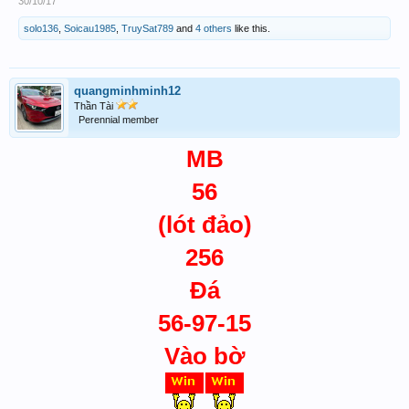
30/10/17
solo136
,
Soicau1985
,
TruySat789
and
4 others
like this.
quangminhminh12
Thần Tài
Perennial member
MB
56
(lót đảo)
256
Đá
56-97-15
Vào bờ