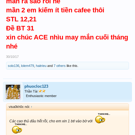
mắn ra sao rồi nè
mần 2 em kiếm ít tiền cafee thôi
STL 12,21
Đề BT 31
xin chúc ACE nhìu may mắn cuối tháng
nhé
30/10/17
solo136
,
lolem479
,
haitrieu
and
7 others
like this.
phuocloc123
Thần Tài
Enthusiastic member
visa0kh0c nói:
↑
Các cao thủ đâu hết rồi, cho em xin 1 btl vào bờ với