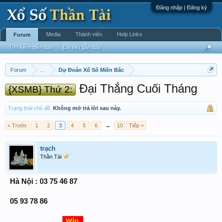
Đăng nhập | Đăng ký
Media
Thành viên
Help Links
Forum
Tìm kiếm diễn đàn
Bài viết gần đây
Forum
...
Dự Đoán Xổ Số Miền Bắc
Đại Thắng Cuối Tháng
{XSMB} Thứ 2:
Trạng thái chủ đề:
Không mở trả lời sau này.
< Trước
1
2
3
4
5
6
→
10
Tiếp >
trạch
Thần Tài
Hà Nội : 03 75 46 87
05 93 78 86