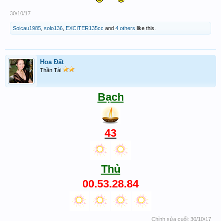
30/10/17
Soicau1985
,
solo136
,
EXCITER135cc
and
4 others
like this.
Hoa Đất
Thần Tài
Bạch
43
Thủ
00.53.28.84
Chỉnh sửa cuối:
30/10/17