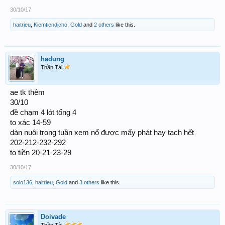
30/10/17
haitrieu
,
Kiemtiendicho
,
Gold
and
2 others
like this.
hadung
Thần Tài
ae tk thêm
30/10
đề chạm 4 lót tổng 4
to xác 14-59
dàn nuôi trong tuần xem nổ được mấy phát hay tạch hết
202-212-232-292
to tiền 20-21-23-29
30/10/17
solo136
,
haitrieu
,
Gold
and
3 others
like this.
Doivade
Thần Tài