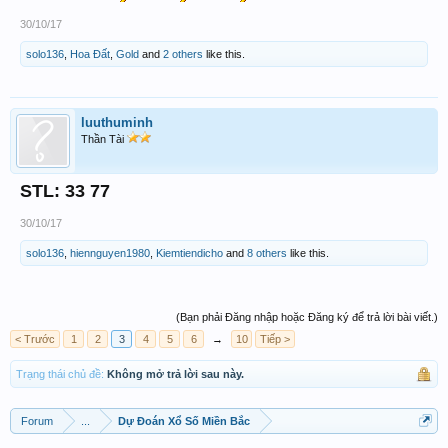
30/10/17
solo136
,
Hoa Đất
,
Gold
and
2 others
like this.
luuthuminh
Thần Tài
STL: 33 77
30/10/17
solo136
,
hiennguyen1980
,
Kiemtiendicho
and
8 others
like this.
(Bạn phải Đăng nhập hoặc Đăng ký để trả lời bài viết.)
< Trước
1
2
3
4
5
6
→
10
Tiếp >
Trạng thái chủ đề:
Không mở trả lời sau này.
Forum
...
Dự Đoán Xổ Số Miền Bắc