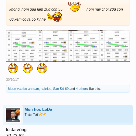
khong, hom qua lam 10d con 55
hom nay choi 20d con
06 xem co ra 55 k nhe
30/10/17
Muon vao bo an toan
,
haitrieu
,
Sao Đỏ 69
and
4 others
like this.
Mon hoc LoDe
Thần Tài
lô đa vòng
70-72-82