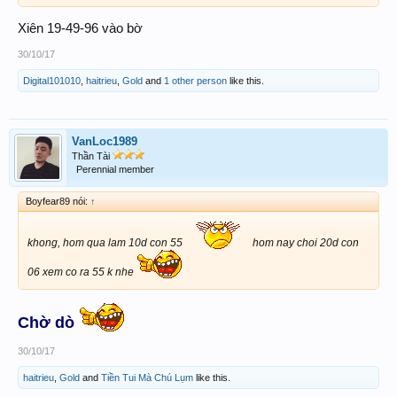
Xiên 19-49-96 vào bờ
30/10/17
Digital101010
,
haitrieu
,
Gold
and
1 other person
like this.
VanLoc1989
Thần Tài
Perennial member
Boyfear89 nói:
↑
khong, hom qua lam 10d con 55
hom nay choi 20d con
06 xem co ra 55 k nhe
Chờ dò
30/10/17
haitrieu
,
Gold
and
Tiền Tui Mà Chú Lụm
like this.