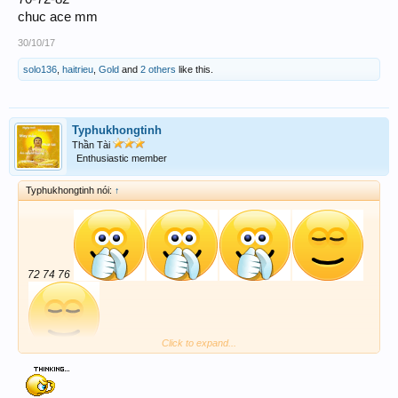
chuc ace mm
30/10/17
solo136
,
haitrieu
,
Gold
and
2 others
like this.
Typhukhongtinh
Thần Tài
Enthusiastic member
Typhukhongtinh nói:
↑
72 74 76
Click to expand...