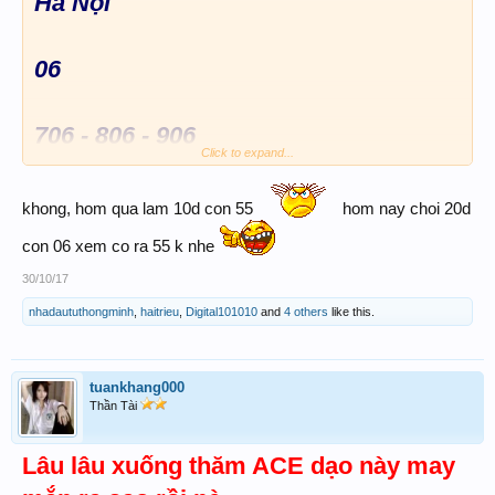
Hà Nội
06
706 - 806 - 906
Click to expand...
Coi chừng con 55 hôm qua
khong, hom qua lam 10d con 55
hom nay choi 20d
con 06 xem co ra 55 k nhe
30/10/17
nhadaututhongminh
,
haitrieu
,
Digital101010
and
4 others
like this.
tuankhang000
Thần Tài
Lâu lâu xuống thăm ACE dạo này may