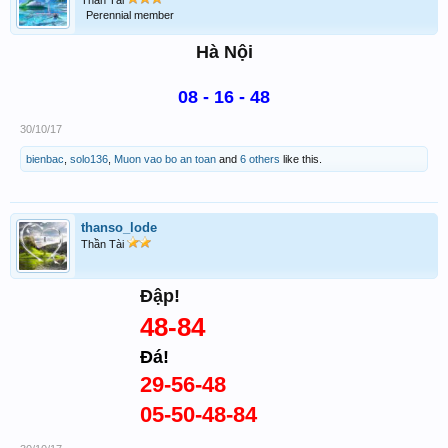
Perennial member
Hà Nội
08 - 16 - 48
30/10/17
bienbac
,
solo136
,
Muon vao bo an toan
and
6 others
like this.
thanso_lode
Thần Tài
Đập!
48-84
Đá!
29-56-48
05-50-48-84