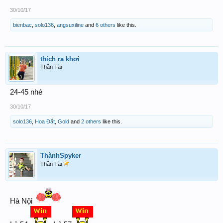
30/10/17
bienbac
,
solo136
,
angsuxiline
and
6 others
like this.
thích ra khơi
Thần Tài
24-45 nhé
30/10/17
solo136
,
Hoa Đất
,
Gold
and
2 others
like this.
ThànhSpyker
Thần Tài
Hà Nội