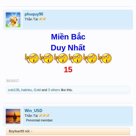
phuquy90
Thần Tài
Miền Bắc
Duy Nhất
15
30/10/17
solo136
,
haitrieu
,
Gold
and
3 others
like this.
Win_USD
Thần Tài
Perennial member
Boyfear89 nói:
↑