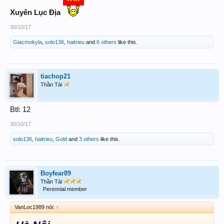
Xuyên Lục Địa
30/10/17
Giacmokyla
,
solo136
,
haitrieu
and
6 others
like this.
tiachop21
Thần Tài
Btl: 12
30/10/17
solo136
,
haitrieu
,
Gold
and
3 others
like this.
Boyfear89
Thần Tài
Perennial member
VanLoc1989 nói:
↑