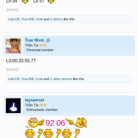
Lô 54
Lô 57
30/10/17
solo136
,
Hoa Đất
,
Gold
and
2 others
like this.
Tran Minh_@
Thần Tài
Perennial member
Lô:00.33.55.77
30/10/17
solo136
,
Hoa Đất
,
Gold
and
1 other person
like this.
taysamset
Thần Tài
Enthusiastic member
92 06