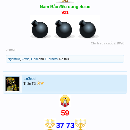
Nam Bắc đều dùng đưoc
921
Chỉnh sửa cuối:
7/10/20
7/10/20
Ngami78
,
kovic
,
Gold
and
11 others
like this.
Lo3dai
Thần Tài
59
37 73