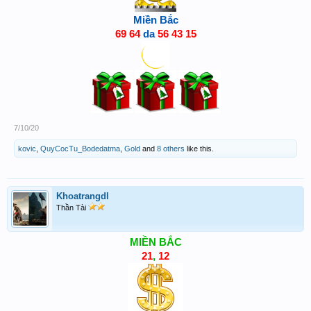
Miền Bắc
69 64
da
56 43 15
7/10/20
kovic
,
QuyCocTu_Bodedatma
,
Gold
and
8 others
like this.
Khoatrangdl
Thần Tài
MIỀN BẮC
21
,
12