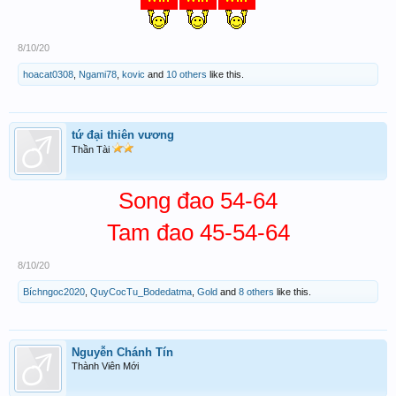
8/10/20
hoacat0308
,
Ngami78
,
kovic
and
10 others
like this.
tứ đại thiên vương
Thần Tài
Song đao 54-64
Tam đao 45-54-64
8/10/20
Bíchngoc2020
,
QuyCocTu_Bodedatma
,
Gold
and
8 others
like this.
Nguyễn Chánh Tín
Thành Viên Mới