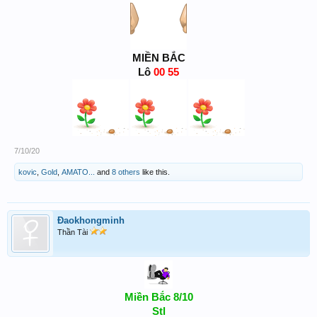
MIỀN BẮC
Lô
00 55
7/10/20
kovic
,
Gold
,
AMATO...
and
8 others
like this.
Đaokhongminh
Thần Tài
Miền Bắc 8/10
Stl