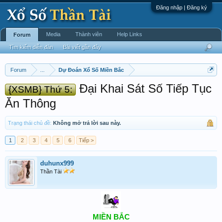
Đăng nhập | Đăng ký
Media
Thành viên
Help Links
Forum
Tìm kiếm diễn đàn
Bài viết gần đây
Forum
...
Dự Đoán Xổ Số Miền Bắc
Đại Khai Sát Số Tiếp Tục
{XSMB} Thứ 5:
Ăn Thông
Trạng thái chủ đề:
Không mở trả lời sau này.
1
2
3
4
5
6
Tiếp >
duhunx999
Thần Tài
MIỀN BẮC