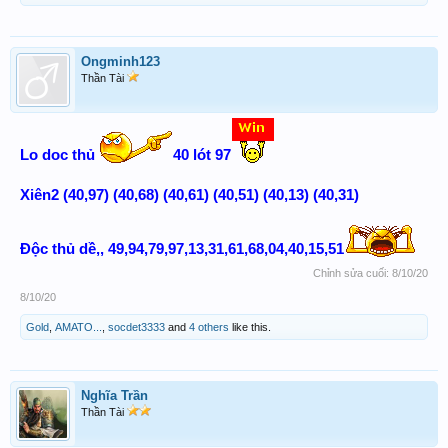
Ongminh123
Thần Tài
Lo doc thủ
40 lót 97
Xiên2 (40,97) (40,68) (40,61) (40,51) (40,13) (40,31)
Độc thủ dề,, 49,94,79,97,13,31,61,68,04,40,15,51
Chỉnh sửa cuối:
8/10/20
8/10/20
Gold
,
AMATO...
,
socdet3333
and
4 others
like this.
Nghĩa Trần
Thần Tài