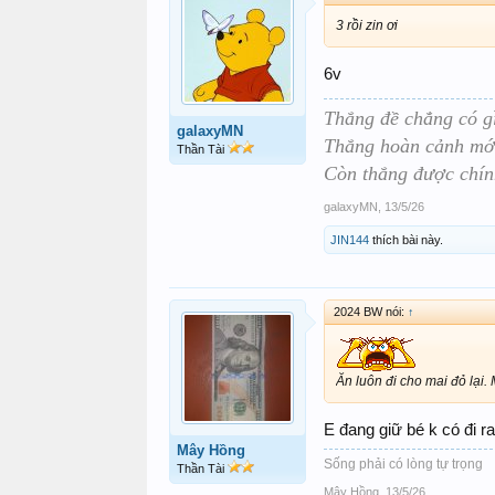
3 rồi zin ơi
6v
Thắng đề chẳng có gì
galaxyMN
Thắng hoàn cảnh mới
Thần Tài
Còn thắng được chính
galaxyMN
,
13/5/26
JIN144
thích bài này.
2024 BW nói:
↑
Ăn luôn đi cho mai đỏ lại.
E đang giữ bé k có đi 
Mây Hồng
Sống phải có lòng tự trọng
Thần Tài
Mây Hồng
,
13/5/26