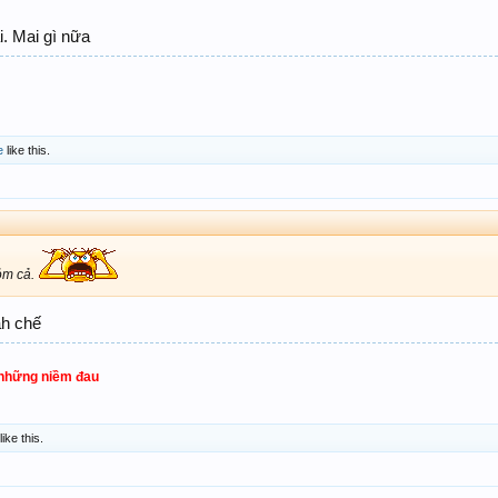
i. Mai gì nữa
e
like this.
ỏm cả.
ah chế
 những niềm đau
like this.