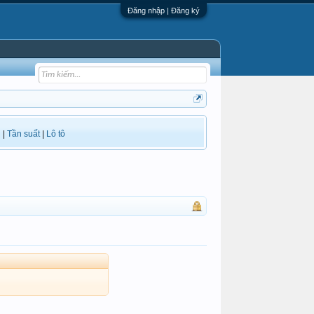
Đăng nhập | Đăng ký
i
|
Tần suất
|
Lô tô