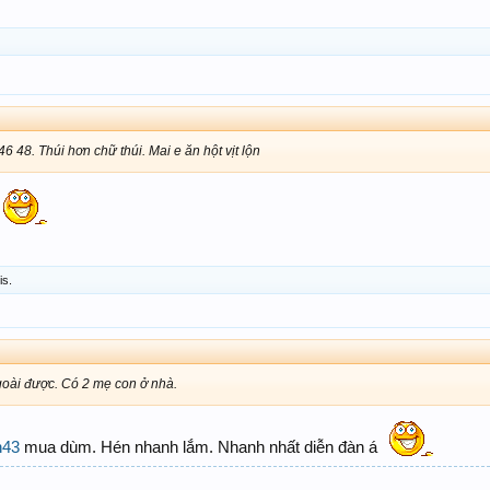
6 48. Thúi hơn chữ thúi. Mai e ăn hột vịt lộn
is.
ngoài được. Có 2 mẹ con ở nhà.
h43
mua dùm. Hén nhanh lắm. Nhanh nhất diễn đàn á