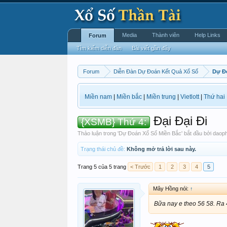
Media
Thành viên
Help Links
Forum
Tìm kiếm diễn đàn
Bài viết gần đây
Forum
Diễn Đàn Dự Đoán Kết Quả Xổ Số
Dự Đ
Miền nam
|
Miền bắc
|
Miền trung
|
Vietlott
|
Thứ hai
Đại Đại Đi
{XSMB} Thứ 4:
Thảo luận trong '
Dự Đoán Xổ Số Miền Bắc
' bắt đầu bởi
daop
Trạng thái chủ đề:
Không mở trả lời sau này.
Trang 5 của 5 trang
< Trước
1
2
3
4
5
Mây Hồng nói:
↑
Bữa nay e theo 56 58. Ra 4