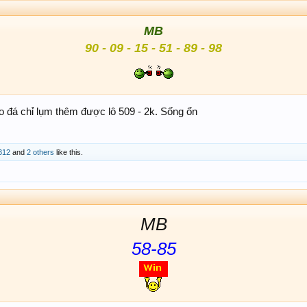
MB
90 - 09 - 15 - 51 - 89 - 98
o đá chỉ lụm thêm được lô 509 - 2k. Sống ổn
312
and
2 others
like this.
MB
58-85