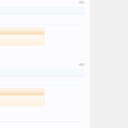
#91
#92