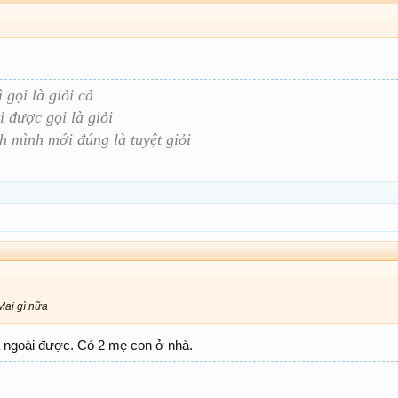
 gọi là giỏi cả
 được gọi là giỏi
 mình mới đúng là tuyệt giỏi
 Mai gì nữa
ra ngoài được. Có 2 mẹ con ở nhà.