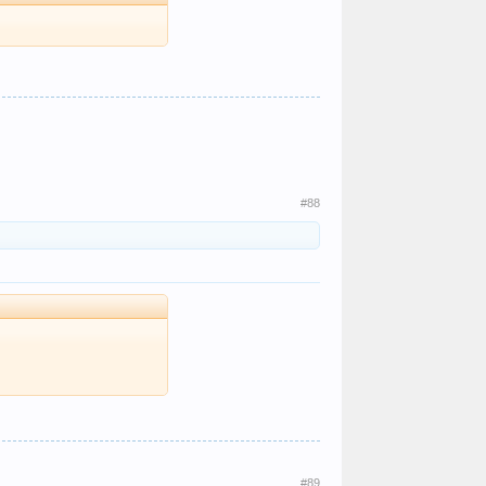
#88
#89