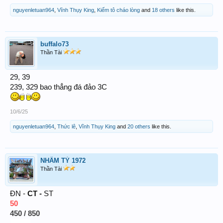
nguyenletuan964
,
Vĩnh Thụy King
,
Kiếm tô cháo lòng
and
18 others
like this.
buffalo73
Thần Tài
29, 39
239, 329 bao thẳng đá đảo 3C
10/6/25
nguyenletuan964
,
Thức lê
,
Vĩnh Thụy King
and
20 others
like this.
NHÂM TÝ 1972
Thần Tài
ĐN -
CT -
ST
50
450 / 850