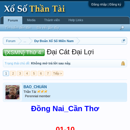
Đăng nhập | Đăng ký
Media
Thành viên
Help Links
Forum
Tìm kiếm diễn đàn
Bài viết gần đây
Forum
...
Dự Đoán Xổ Số Miền Nam
Đại Cát Đại Lợi
{XSMN} Thứ 4:
Trạng thái chủ đề:
Không mở trả lời sau này.
1
2
3
4
5
6
7
Tiếp >
BAO_CHUẨN
Thần Tài
Perennial member
Đồng Nai_Cần Thơ
01-10