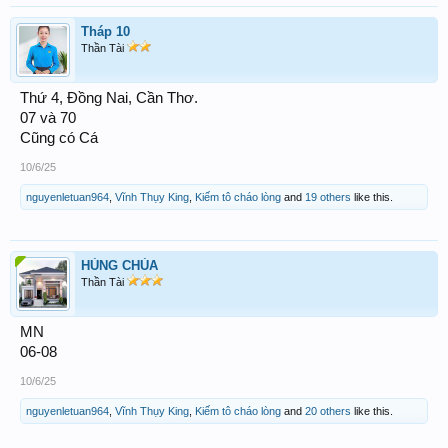
Tháp 10
Thần Tài
Thứ 4, Đồng Nai, Cần Thơ.
07 và 70
Cũng có Cá
10/6/25
nguyenletuan964
,
Vĩnh Thụy King
,
Kiếm tô cháo lòng
and
19 others
like this.
HÙNG CHÙA
Thần Tài
MN
06-08
10/6/25
nguyenletuan964
,
Vĩnh Thụy King
,
Kiếm tô cháo lòng
and
20 others
like this.