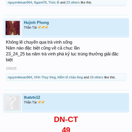
nguyenletuan964
,
Ngami78
,
Thức lê
and
23 others
like this.
Huỳnh Phong
Thần Tài
Không lẽ chuyển qua trà vinh sống
Năm nào đặc biệt cũng về cả chục lần
23_24_25 ba năm trà vinh phá kỷ lục trúng thưởng giải đặc
biệt
10/6/25
nguyenletuan964
,
Vĩnh Thụy King
,
Kiếm tô cháo lòng
and
19 others
like this.
thatvtv12
Thần Tài
DN-CT
49