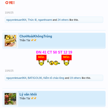
10/6/25
nguyenletuan964
,
Thức lê
,
nganthoamt
and
24 others
like this.
ChơiHoàiKhôngTrúng
Thần Tài
ĐN 41 CT 50 ST 12 19
10/6/25
nguyenletuan964
,
BATIGOL90
,
Kiếm tô cháo lòng
and
19 others
like this.
Lý văn khôi
Thần Tài