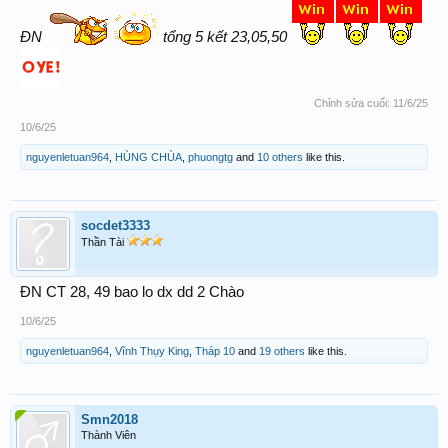
ĐN
tổng 5 kết 23,05,50
Chỉnh sửa cuối:
11/6/25
10/6/25
nguyenletuan964
,
HÙNG CHÙA
,
phuongtg
and
10 others
like this.
socdet3333
Thần Tài
ĐN CT 28, 49 bao lo dx dd 2 Chào
10/6/25
nguyenletuan964
,
Vĩnh Thụy King
,
Tháp 10
and
19 others
like this.
Smn2018
Thành Viên