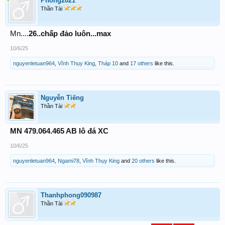
Phong2021
Thần Tài
Mn....
26..chấp đảo luôn...max
10/6/25
nguyenletuan964
,
Vĩnh Thụy King
,
Tháp 10
and
17 others
like this.
Nguyễn Tiếng
Thần Tài
MN 479.064.465 AB lô đá XC
10/6/25
nguyenletuan964
,
Ngami78
,
Vĩnh Thụy King
and
20 others
like this.
Thanhphong090987
Thần Tài