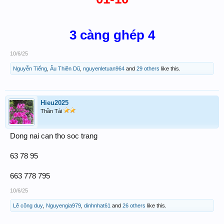
3 càng ghép 4
10/6/25
Nguyễn Tiếng
,
Âu Thiên Dũ
,
nguyenletuan964
and
29 others
like this.
Hieu2025
Thần Tài
Dong nai can tho soc trang
63 78 95
663 778 795
10/6/25
Lê công duy
,
Nguyengia979
,
dinhnhat61
and
26 others
like this.