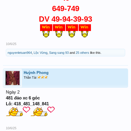
649-749
DV 49-94-39-93
10/6/25
nguyenletuan964
,
Lộc Vừng
,
Sang sang 93
and
25 others
like this.
Huỳnh Phong
Thần Tài
Ngày 2
481 đảo xc 6 góc
Lô: 418_481_148_841
10/6/25