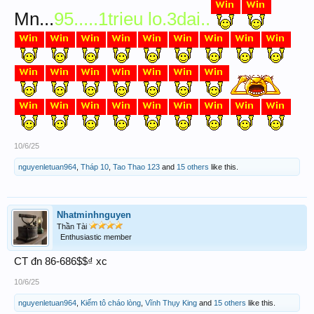
Mn...
95.....1trieu lo.3dai..
10/6/25
nguyenletuan964
,
Tháp 10
,
Tao Thao 123
and
15 others
like this.
Nhatminhnguyen
Thần Tài
Enthusiastic member
CT đn 86-686$$₫ xc
10/6/25
nguyenletuan964
,
Kiếm tô cháo lòng
,
Vĩnh Thụy King
and
15 others
like this.