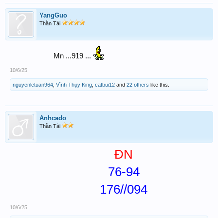
YangGuo
Thần Tài
Mn ...919 ...
10/6/25
nguyenletuan964
,
Vĩnh Thụy King
,
catbui12
and
22 others
like this.
Anhcado
Thần Tài
ĐN
76-94
176//094
10/6/25