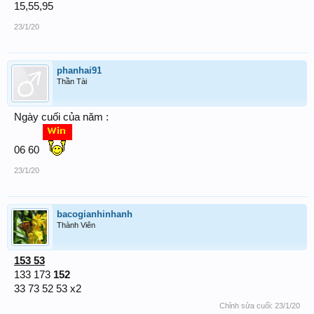
15,55,95
23/1/20
phanhai91
Thần Tài
Ngày cuối của năm :
06 60
23/1/20
bacogianhinhanh
Thành Viên
153 53
133 173
152
33 73 52 53 x2
Chỉnh sửa cuối:
23/1/20