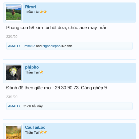
Rirori
Thần Tài
Phang con 58 kím túi hột dưa, chúc ace may mắn
23/1/20
AMATO...
,
mimi52
and
Ngocdiepho
like this.
phipho
Thần Tài
Đánh đề theo giấc mơ : 29 30 90 73. Càng ghép 9
23/1/20
AMATO...
thích bài này.
CauTaiLoc
Thần Tài