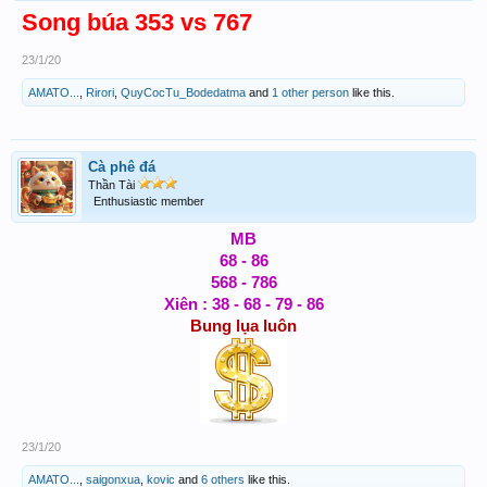
Song búa 353 vs 767
23/1/20
AMATO...
,
Rirori
,
QuyCocTu_Bodedatma
and
1 other person
like this.
Cà phê đá
Thần Tài
Enthusiastic member
MB
68 - 86
568 - 786
Xiên : 38 - 68 - 79 - 86
Bung lụa luôn
23/1/20
AMATO...
,
saigonxua
,
kovic
and
6 others
like this.