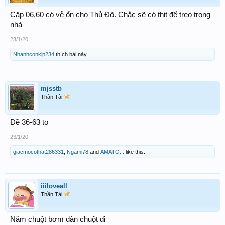
Cặp 06,60 có vẻ ổn cho Thủ Đô. Chắc sẽ có thịt để treo trong
nhà
23/1/20
Nhanhconkip234
thích bài này.
mjsstb
Thần Tài
Đề 36-63 to
23/1/20
giacmocothat286331
,
Ngami78
and
AMATO...
like this.
iiiloveall
Thần Tài
Năm chuột bơm đàn chuột đi