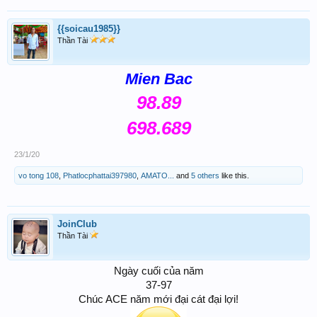
{{soicau1985}}
Thần Tài
Mien Bac
98.89
698.689
23/1/20
vo tong 108
,
Phatlocphattai397980
,
AMATO...
and
5 others
like this.
JoinClub
Thần Tài
Ngày cuối của năm
37-97
Chúc ACE năm mới đại cát đại lợi!