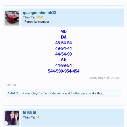
quangminhminh12
Thần Tài
Perennial member
Mb
Đá
45-54-94
49-94-44
44-54-99
Ab
44-99-54
544-599-954-454
Chỉnh sửa cuối:
23/1/20
23/1/20
AMATO...
,
Rirori
,
QuyCocTu_Bodedatma
and
1 other person
like this.
lê Bê lê
Thần Tài