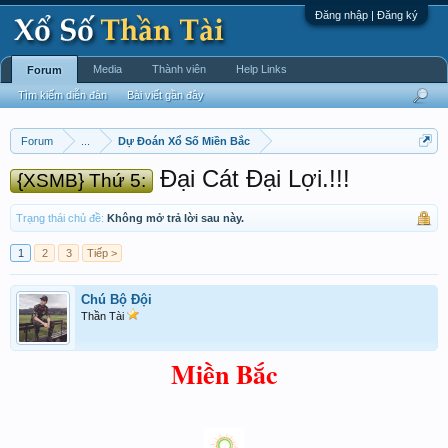
Đăng nhập | Đăng ký
Media
Thành viên
Help Links
Forum
Tìm kiếm diễn đàn
Bài viết gần đây
Forum
...
Dự Đoán Xổ Số Miền Bắc
Đại Cát Đại Lợi.!!!
{XSMB} Thứ 5:
Trạng thái chủ đề:
Không mở trả lời sau này.
1
2
3
Tiếp >
Chú Bộ Đội
Thần Tài
Miền Bắc