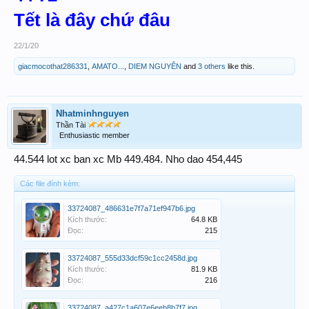
Tết là đây chứ đâu
22/1/20
giacmocothat286331
,
AMATO...
,
DIEM NGUYÊN
and
3 others
like this.
Nhatminhnguyen
Thần Tài
Enthusiastic member
44.544 lot xc ban xc Mb 449.484. Nho dao 454,445
Các file đính kèm:
33724087_486631e7f7a71ef947b6.jpg
Kích thước:
64.8 KB
Đọc:
215
33724087_555d33dcf59c1cc2458d.jpg
Kích thước:
81.9 KB
Đọc:
216
33724087_a427c1a607e6eeb8b7f7.jpg