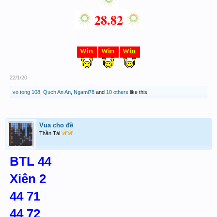
28.82
22/1/20
vo tong 108
,
Quch An An
,
Ngami78
and
10 others
like this.
Vua cho đề
Thần Tài
BTL 44
Xiên 2
44 71
44 72