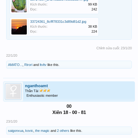
Kích thước:
99 KB
Đọc:
242
33724361_8cfff78331c3d89d81d2.jpg
Kích thước:
38 KB
Đọc:
224
Chỉnh sửa cuối:
23/1/20
22/1/20
AMATO...
,
Rirori
and
ltvltv
like this.
nganthoamt
Thần Tài
Enthusiastic member
00
Xiên 18 - 00 - 81
23/1/20
saigonxua
,
kovic
,
the magic
and
2 others
like this.