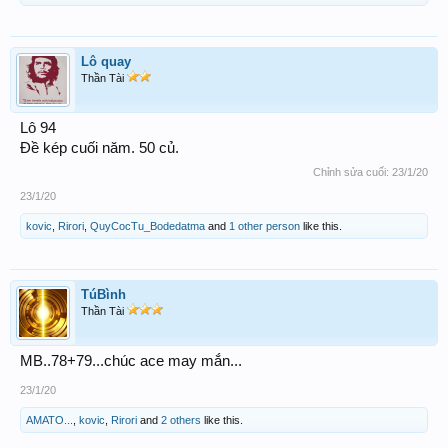
Lô quay
Thần Tài
Lô 94
Đề kép cuối năm. 50 củ.
Chỉnh sửa cuối:
23/1/20
23/1/20
kovic
,
Rirori
,
QuyCocTu_Bodedatma
and
1 other person
like this.
TúBình
Thần Tài
MB..78+79...chúc ace may mắn...
23/1/20
AMATO...
,
kovic
,
Rirori
and
2 others
like this.