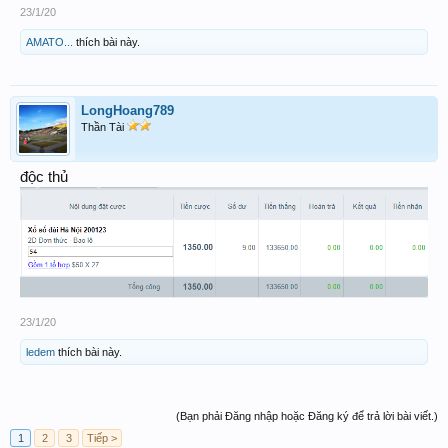
23/1/20
AMATO...
thích bài này.
LongHoang789
Thần Tài
độc thủ
23/1/20
ledem
thích bài này.
(Bạn phải Đăng nhập hoặc Đăng ký để trả lời bài viết.)
1
2
3
Tiếp >