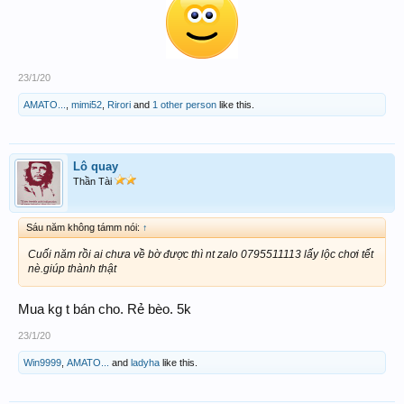
23/1/20
AMATO...
,
mimi52
,
Rirori
and
1 other person
like this.
Lô quay
Thần Tài
Sáu năm không támm nói:
↑
Cuối năm rồi ai chưa về bờ được thì nt zalo 0795511113 lấy lộc chơi tết
nè.giúp thành thật
Mua kg t bán cho. Rẻ bèo. 5k
23/1/20
Win9999
,
AMATO...
and
ladyha
like this.