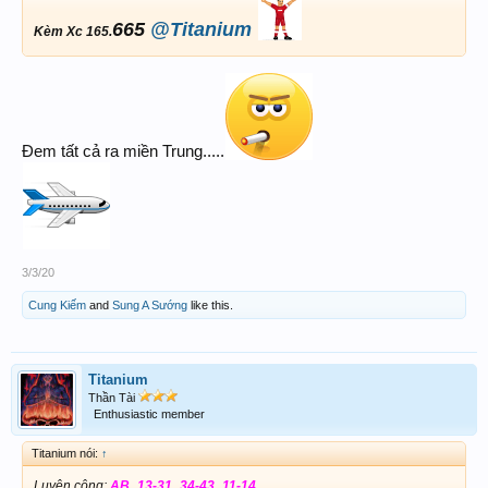
665
@Titanium
Kèm Xc 165.
Đem tất cả ra miền Trung.....
3/3/20
Cung Kiếm
and
Sung A Sướng
like this.
Titanium
Thần Tài
Enthusiastic member
Titanium nói:
↑
Luyện công:
AB_13-31_34-43_11-14