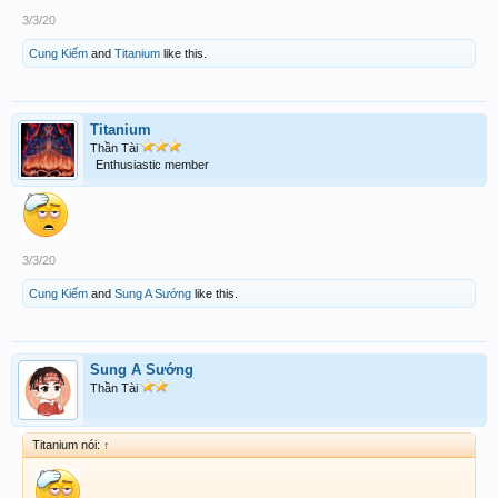
3/3/20
Cung Kiếm
and
Titanium
like this.
Titanium
Thần Tài
Enthusiastic member
3/3/20
Cung Kiếm
and
Sung A Sướng
like this.
Sung A Sướng
Thần Tài
Titanium nói:
↑