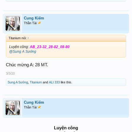
Cung Kiếm
Thần Tài
Titanium nói:
↑
Luyện công:
AB_23-32_28-82_08-80
@Sung A Sướng
Chúc mừng A: 28 MT.
3/3/20
Sung A Sướng
,
Titanium
and
ALI 333
like this.
Cung Kiếm
Thần Tài
Luyện công