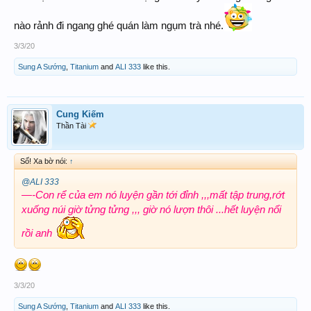
nào rảnh đi ngang ghé quán làm ngụm trà nhé.
3/3/20
Sung A Sướng
,
Titanium
and
ALI 333
like this.
Cung Kiếm
Thần Tài
Số! Xa bờ nói:
↑
@ALI 333
—-Con rể của em nó luyện gần tới đỉnh ,,,mất tập trung,rớt
xuống núi giờ tửng tửng ,,, giờ nó lượn thôi ...hết luyện nổi
rồi anh
3/3/20
Sung A Sướng
,
Titanium
and
ALI 333
like this.