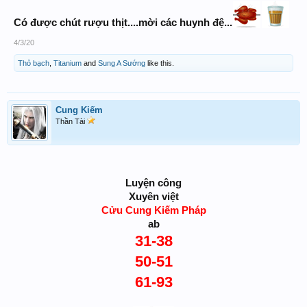
Có được chút rượu thịt....mời các huynh đệ...
4/3/20
Thỏ bạch
,
Titanium
and
Sung A Sướng
like this.
Cung Kiếm
Thần Tài
Luyện công
Xuyên việt
Cửu Cung Kiếm Pháp
ab
31-38
50-51
61-93