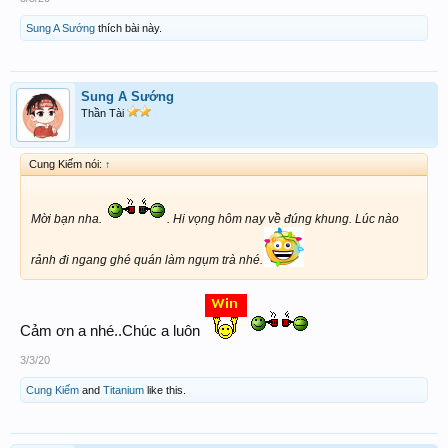
Sung A Sướng
thích bài này.
Sung A Sướng
Thần Tài
Cung Kiếm nói:
↑
Mời bạn nha.
. Hi vọng hôm nay về đúng khung. Lúc nào
rảnh đi ngang ghé quán làm ngụm trà nhé.
Cảm ơn a nhé..Chúc a luôn
3/3/20
Cung Kiếm
and
Titanium
like this.