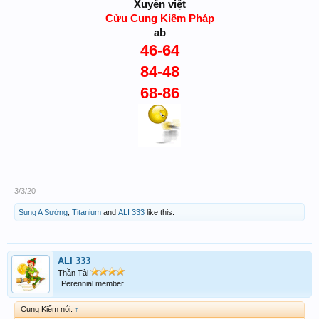
Xuyên việt
Cửu Cung Kiếm Pháp
ab
46-64
84-48
68-86
3/3/20
Sung A Sướng
,
Titanium
and
ALI 333
like this.
ALI 333
Thần Tài
Perennial member
Cung Kiếm nói:
↑