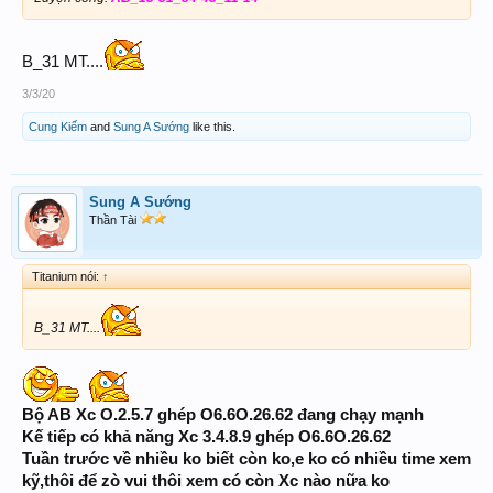
B_31 MT....
3/3/20
Cung Kiếm
and
Sung A Sướng
like this.
Sung A Sướng
Thần Tài
Titanium nói:
↑
B_31 MT....
Bộ AB Xc O.2.5.7 ghép O6.6O.26.62 đang chạy mạnh
Kế tiếp có khả năng Xc 3.4.8.9 ghép O6.6O.26.62
Tuần trước về nhiều ko biết còn ko,e ko có nhiều time xem
kỹ,thôi để zò vui thôi xem có còn Xc nào nữa ko