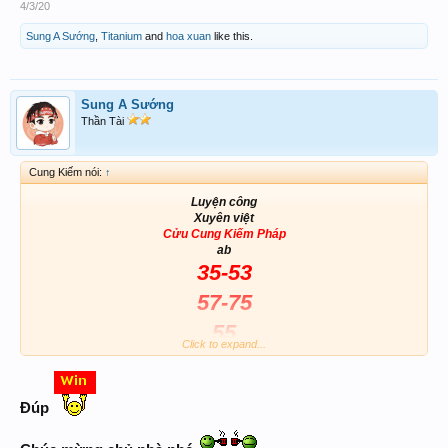
4/3/20
Sung A Sướng
,
Titanium
and
hoa xuan
like this.
Sung A Sướng
Thần Tài
Cung Kiếm nói:
↑
Luyện công
Xuyên việt
Cửu Cung Kiếm Pháp
ab
35-53
57-75
55
Click to expand...
Đúp