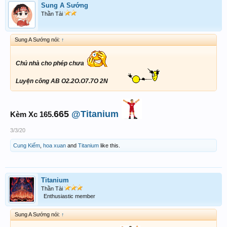
Sung A Sướng
Thần Tài
Sung A Sướng nói:
↑
Chủ nhà cho phép chưa
Luyện công AB O2.2O.O7.7O 2N
665
@Titanium
Kèm Xc 165.
3/3/20
Cung Kiếm
,
hoa xuan
and
Titanium
like this.
Titanium
Thần Tài
Enthusiastic member
Sung A Sướng nói:
↑