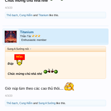
Chúc mừng chủ nhà nhé
4/3/20
Thỏ bạch
,
Cung Kiếm
and
Titanium
like this.
Titanium
Thần Tài
Enthusiastic member
Sung A Sướng nói:
↑
Đúp
Chúc mừng chủ nhà nhé
Giờ núp lùm theo các cao thủ thôi....
4/3/20
Thỏ bạch
,
Cung Kiếm
and
Sung A Sướng
like this.