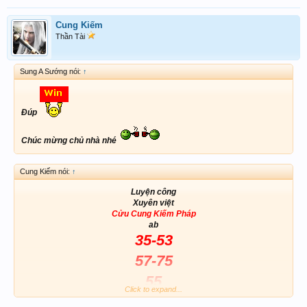
Cung Kiếm
Thần Tài
Sung A Sướng nói:
↑
Đúp
Chúc mừng chủ nhà nhé
Cung Kiếm nói:
↑
Luyện công
Xuyên việt
Cửu Cung Kiếm Pháp
ab
35-53
57-75
55
Click to expand...