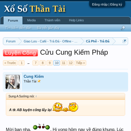
Đăng nhập | Đăng ký
Media
Thành viên
Help Links
Forum
Tìm kiếm diễn đàn
Bài viết gần đây
Forum
Giao Lưu - Café - Trà Đá - Offline - Tỉnh Tò Hihi!
Cà Phê - Trà Đá
Cửu Cung Kiếm Pháp
Luyện Công
< Trước
1
←
7
8
9
10
11
12
Tiếp >
Cung Kiếm
Thần Tài
Sung A Sướng nói:
↑
A tk AB luyện công lấy lại
Mời bạn nha.
. Hi vọng hôm nay về đúng khung. Lúc