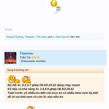
5/3/20
Sung A Sướng
,
Titanium
,
Thỏ bạch
and
1 other person
like this.
Titanium
Thần Tài
Enthusiastic member
Sung A Sướng nói:
↑
Bộ AB Xc O.2.5.7 ghép O6.6O.26.62 đang chạy mạnh
Kế tiếp có khả năng Xc 3.4.8.9 ghép O6.6O.26.62
Tuần trước về nhiều ko biết còn ko,e ko có nhiều time xem kỹ,thôi
để zò vui thôi xem có còn Xc nào nữa ko