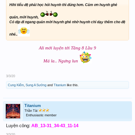
Hihi tiểu đệ phải học hỏi huynh thì đúng hơn. Cảm ơn huynh ghé
quán, mời huynh,
Có dịp đi ngang quán mời huynh ghé nhờ huynh chỉ dạy thêm cho đệ
nhé..
Ali mới luyện tới Tầng 8 Lầu 9
Má la.. Ngưng lun
3/3/20
Cung Kiếm
,
Sung A Sướng
and
Titanium
like this.
Titanium
Thần Tài
Enthusiastic member
Luyện công:
AB_13-31_34-43_11-14
3/3/20