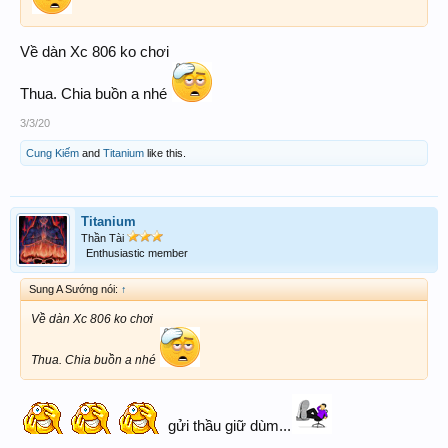
Về dàn Xc 806 ko chơi
Thua. Chia buồn a nhé
3/3/20
Cung Kiếm
and
Titanium
like this.
Titanium
Thần Tài
Enthusiastic member
Sung A Sướng nói:
↑
Về dàn Xc 806 ko chơi
Thua. Chia buồn a nhé
gửi thầu giữ dùm...