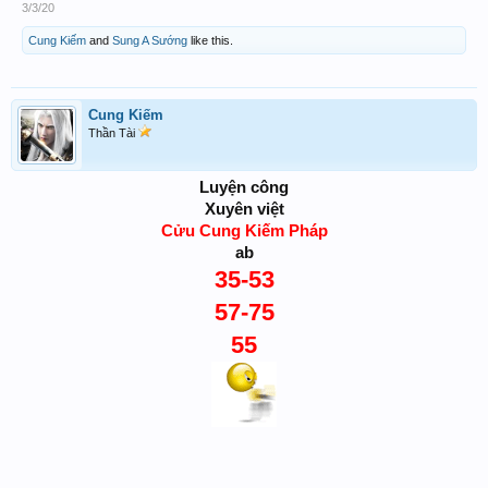
3/3/20
Cung Kiếm
and
Sung A Sướng
like this.
Cung Kiếm
Thần Tài
Luyện công
Xuyên việt
Cửu Cung Kiếm Pháp
ab
35-53
57-75
55