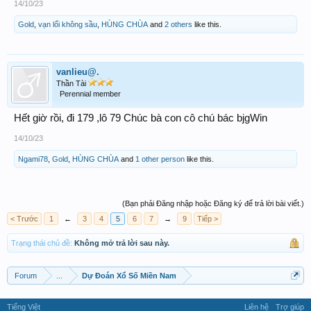
14/10/23
Gold
,
vạn lối không sầu
,
HÙNG CHÙA
and
2 others
like this.
vanlieu@.
Thần Tài
Perennial member
Hết giờ rồi, đi 179 ,lô 79 Chúc bà con cô chú bác bjgWin
14/10/23
Ngami78
,
Gold
,
HÙNG CHÙA
and
1 other person
like this.
(Bạn phải Đăng nhập hoặc Đăng ký để trả lời bài viết.)
< Trước
1
←
3
4
5
6
7
→
9
Tiếp >
Trạng thái chủ đề:
Không mở trả lời sau này.
Forum
...
Dự Đoán Xổ Số Miền Nam
Tiếng Việt
Liên hệ
Trợ giúp