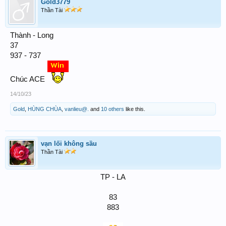
Gold3779
Thần Tài
Thành - Long
37
937 - 737
Chúc ACE
14/10/23
Gold
,
HÙNG CHÙA
,
vanlieu@.
and
10 others
like this.
vạn lối không sầu
Thần Tài
TP - LA
83
883