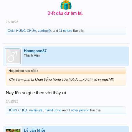
Biết đâu dư âm lại.
14/10/23
Gold
,
HÙNG CHÙA
,
vanlieu@.
and
11 others
like this.
Hoangson87
Thành Viên
Hoạ mi toc nau nói:
↑
Chị Tâm chín bị khàn tiếng hong cóa hót dc ....xó ghì vơ ry múch!!!!
Nay lên số gì e theo với thầy ơi
14/10/23
HÙNG CHÙA
,
vanlieu@.
,
TâmTường
and
1 other person
like this.
Lý văn khôi