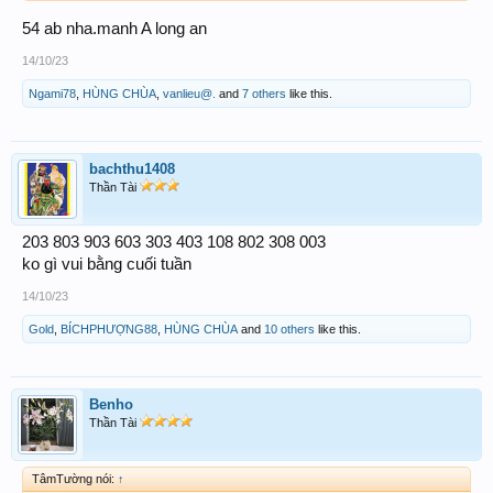
54 ab nha.manh A long an
14/10/23
Ngami78
,
HÙNG CHÙA
,
vanlieu@.
and
7 others
like this.
bachthu1408
Thần Tài
203 803 903 603 303 403 108 802 308 003
ko gì vui bằng cuối tuần
14/10/23
Gold
,
BÍCHPHƯỢNG88
,
HÙNG CHÙA
and
10 others
like this.
Benho
Thần Tài
TâmTường nói:
↑