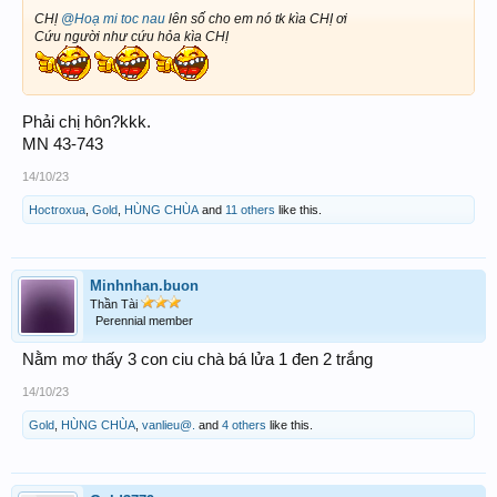
CHỊ
@Hoạ mi toc nau
lên số cho em nó tk kìa CHỊ ơi
Cứu người như cứu hỏa kìa CHỊ
Phải chị hôn?kkk.
MN 43-743
14/10/23
Hoctroxua
,
Gold
,
HÙNG CHÙA
and
11 others
like this.
Minhnhan.buon
Thần Tài
Perennial member
Nằm mơ thấy 3 con ciu chà bá lửa 1 đen 2 trắng
14/10/23
Gold
,
HÙNG CHÙA
,
vanlieu@.
and
4 others
like this.