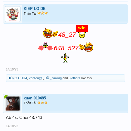
KIEP LO DE
Thần Tài
48_27
648_527
14/10/23
HÙNG CHÙA
,
vanlieu@.
,
Đỗ _ vương
and
3 others
like this.
xuan 010485
Thần Tài
Ab 4x. Choi 43.743
14/10/23