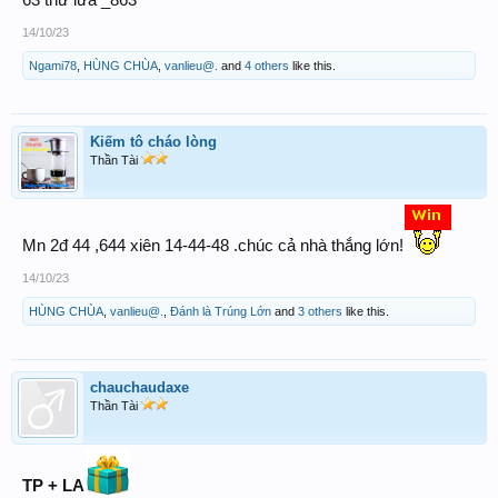
14/10/23
Ngami78
,
HÙNG CHÙA
,
vanlieu@.
and
4 others
like this.
Kiếm tô cháo lòng
Thần Tài
Mn 2đ 44 ,644 xiên 14-44-48 .chúc cả nhà thắng lớn!
14/10/23
HÙNG CHÙA
,
vanlieu@.
,
Đánh là Trúng Lớn
and
3 others
like this.
chauchaudaxe
Thần Tài
TP + LA