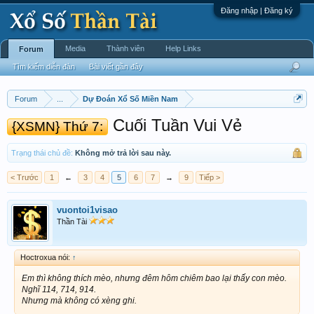
Đăng nhập | Đăng ký
Media
Thành viên
Help Links
Forum
Tìm kiếm diễn đàn
Bài viết gần đây
Forum
...
Dự Đoán Xổ Số Miền Nam
Cuối Tuần Vui Vẻ
{XSMN} Thứ 7:
Trạng thái chủ đề:
Không mở trả lời sau này.
< Trước
1
←
3
4
5
6
7
→
9
Tiếp >
vuontoi1visao
Thần Tài
Hoctroxua nói:
↑
Em thì không thích mèo, nhưng đêm hôm chiêm bao lại thấy con mèo.
Nghĩ 114, 714, 914.
Nhưng mà không có xèng ghi.