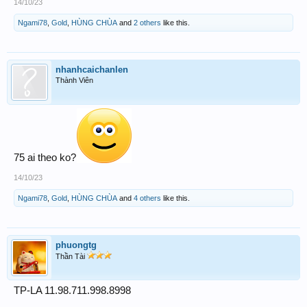
14/10/23
Ngami78
,
Gold
,
HÙNG CHÙA
and
2 others
like this.
nhanhcaichanlen
Thành Viên
75 ai theo ko?
14/10/23
Ngami78
,
Gold
,
HÙNG CHÙA
and
4 others
like this.
phuongtg
Thần Tài
TP-LA 11.98.711.998.8998