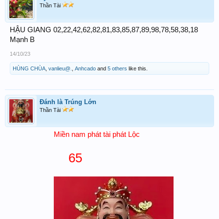
Thần Tài
HẬU GIANG 02,22,42,62,82,81,83,85,87,89,98,78,58,38,18
Mạnh B
14/10/23
HÙNG CHÙA
,
vanlieu@.
,
Anhcado
and
5 others
like this.
Đánh là Trúng Lớn
Thần Tài
Miền nam phát tài phát Lộc
65