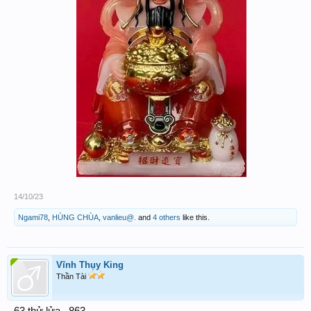
14/10/23
Ngami78
,
HÙNG CHÙA
,
vanlieu@.
and
4 others
like this.
Vĩnh Thụy King
Thần Tài
63 thử lửa _863