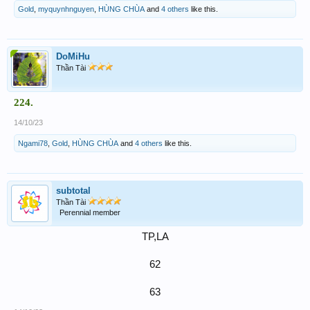
Gold
,
myquynhnguyen
,
HÙNG CHÙA
and
4 others
like this.
DoMiHu
Thần Tài
224.
14/10/23
Ngami78
,
Gold
,
HÙNG CHÙA
and
4 others
like this.
subtotal
Thần Tài
Perennial member
TP,LA
62
63​