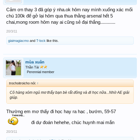
Cảm ơn thay 3 đã góp ý nha.ok hôm nay mình xuống xác mổi
chú 100k để gở lại hôm qua thua thằng arsenal hết 5
chai,mong room hôm nay ai cũng sẻ đại thắng............
20/3/11
giaimagiacmo
and
T-lock
like this.
mùa xuân
Thần Tài
Perennial member
trochoitroicho nói:
↑
Cô hàng xóm ngủ mơ thấy bạn bè rất đông và đi học nữa...Nhờ AE giải
giúp.
Thường em mơ thấy đi học hay ra hạc , bướm, 59-57
đi dự đoán hehehe, chúc huynh mai mắn
20/3/11