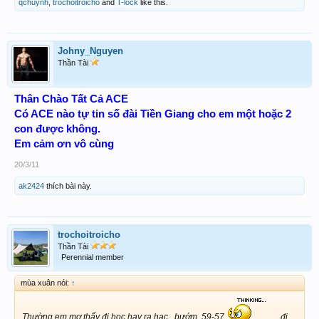
qchuynh
,
trochoitroicho
and
T-lock
like this.
Johny_Nguyen
Thần Tài
Thân Chào Tất Cả ACE
Có ACE nào tự tin số đài Tiền Giang cho em một hoặc 2
con được không.
Em cảm ơn vô cùng
20/3/11
ak2424
thích bài này.
trochoitroicho
Thần Tài
Perennial member
mùa xuân nói:
↑
Thường em mơ thấy đi học hay ra hạc , bướm, 59-57
đi