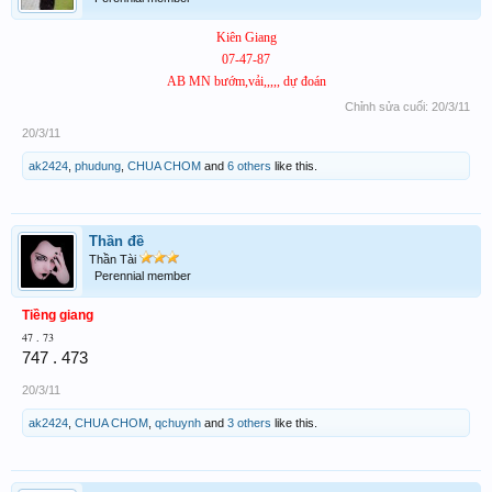
Kiên Giang
07-47-87
AB MN bướm,vải,,,,, dự đoán
Chỉnh sửa cuối:
20/3/11
20/3/11
ak2424
,
phudung
,
CHUA CHOM
and
6 others
like this.
Thần đề
Thần Tài
Perennial member
Tiềng giang
47 . 73
747 . 473
20/3/11
ak2424
,
CHUA CHOM
,
qchuynh
and
3 others
like this.