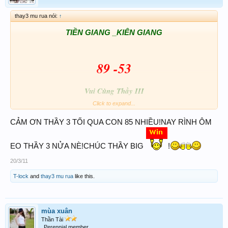
thay3 mu rua nói:
↑
TIỀN GIANG _KIÊN GIANG
89 -53
Vui Cùng Thầy III
Click to expand...
CẢM ƠN THẦY 3 TỐI QUA CON 85 NHIỀU!NAY RÌNH ÔM
EO THẦY 3 NỬA NÈ!CHÚC THẦY BIG
!
20/3/11
T-lock
and
thay3 mu rua
like this.
mùa xuân
Thần Tài
Perennial member