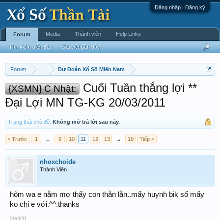
Đăng nhập | Đăng ký
Media
Thành viên
Help Links
Forum
Tìm kiếm diễn đàn
Bài viết gần đây
Forum
...
Dự Đoán Xổ Số Miền Nam
Cuối Tuần thắng lợi **
{XSMN} C Nhật:
Đại Lợi MN TG-KG 20/03/2011
Trạng thái chủ đề:
Không mở trả lời sau này.
< Trước
1
←
9
10
11
12
13
→
19
Tiếp >
nhoxchoide
Thành Viên
hôm wa e nằm mơ thấy con thằn lằn..mấy huynh bik số mấy
ko chỉ e với.^^.thanks
20/3/11