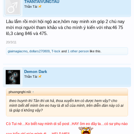
THANTAIVUNGTAU
Thần Tài
Lâu lắm rồi mới hội ngộ ace,hôm nay minh xin góp 2 chú nay
mời mọi người tham khảo và cho mình ý kiến với nha:46 75
lô,3 càng 846 và 475.
20/3/11
giaimagiacmo
,
dollars270809
,
T-lock
and
1 other person
like this.
Demon Dark
Thần Tài
phuongnghi nói:
↑
theo huynh thì Tân thì ok hả, thoa xuyến km có được hem vậy? cho
mình biết để mình ôm eo hay là đi số của mình, trên diễn đàn này có ai
là giáp tí không vậy?
Có Tui nè....Ko biết nay mình di số post ..HAY ôm eo đây ta....có sư phụ nào