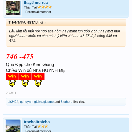
thay3 mu rua
Thần Tài
Perennial member
THANTAIVUNGTAU nói:
↑
Lâu lắm rồi mới hội ngộ ace,hôm nay minh xin góp 2 chú nay mời mọi
người tham khảo và cho mình ý kiến với nha:46 75 lô,3 càng 846 và
475.
746 -475
Quá Đẹp cho Kiên Giang
Chiều Win đủ Nha HUYNH ĐỆ
20/3/11
ak2424
,
qchuynh
,
giaimagiacmo
and
3 others
like this.
trochoitroicho
Thần Tài
Perennial member