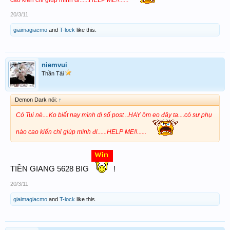
cao kiến chỉ giúp mình đi......HELP ME!!......
20/3/11
giaimagiacmo
and
T-lock
like this.
niemvui
Thần Tài
Demon Dark nói:
↑
Có Tui nè....Ko biết nay mình di số post ..HAY ôm eo đây ta....có sư phụ
nào cao kiến chỉ giúp mình đi......HELP ME!!......
TIỀN GIANG 5628 BIG
!
20/3/11
giaimagiacmo
and
T-lock
like this.