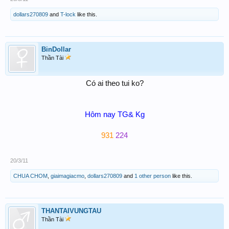
dollars270809
and
T-lock
like this.
BinDollar
Thần Tài
Có ai theo tui ko?
Hôm nay TG& Kg
931
224
20/3/11
CHUA CHOM
,
giaimagiacmo
,
dollars270809
and
1 other person
like this.
THANTAIVUNGTAU
Thần Tài