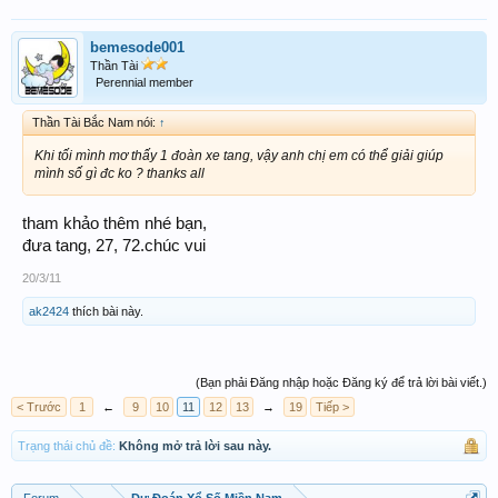
bemesode001
Thần Tài
Perennial member
Thần Tài Bắc Nam nói:
↑
Khi tối mình mơ thấy 1 đoàn xe tang, vậy anh chị em có thể giải giúp
mình số gì đc ko ? thanks all
tham khảo thêm nhé bạn,
đưa tang, 27, 72.chúc vui
20/3/11
ak2424
thích bài này.
(Bạn phải Đăng nhập hoặc Đăng ký để trả lời bài viết.)
< Trước
1
←
9
10
11
12
13
→
19
Tiếp >
Trạng thái chủ đề:
Không mở trả lời sau này.
Forum
...
Dự Đoán Xổ Số Miền Nam