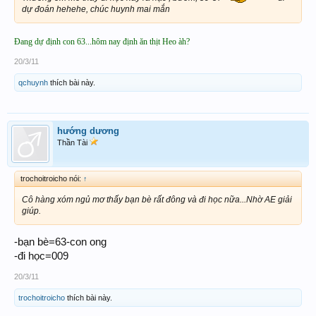
dự đoán hehehe, chúc huynh mai mắn
Đang dự định con 63...hôm nay định ăn thịt Heo àh?
20/3/11
qchuynh
thích bài này.
hướng dương
Thần Tài
trochoitroicho nói:
↑
Cô hàng xóm ngủ mơ thấy bạn bè rất đông và đi học nữa...Nhờ AE giải
giúp.
-bạn bè=63-con ong
-đi học=009
20/3/11
trochoitroicho
thích bài này.