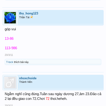
thu_hong123
Thần Tài
góp vui
13-86
113-986
20/3/11
T-lock
thích bài này.
nhoxchoide
Thành Viên
Ngẫm nghĩ cũng đúng.Tuần sau ngày dương 27,âm 23.Đảo cả
2 lại đều giao con 72.Chơi
72
thoi.heheh.
20/3/11