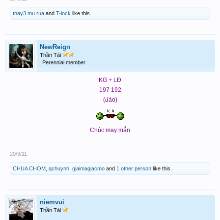
thay3 mu rua
and
T-lock
like this.
NewReign
Thần Tài
Perennial member
KG + LĐ
197 192
(đảo)
Chúc may mắn
20/3/11
CHUA CHOM
,
qchuynh
,
giaimagiacmo
and
1 other person
like this.
niemvui
Thần Tài