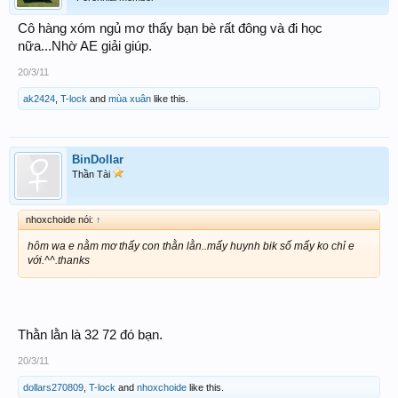
Cô hàng xóm ngủ mơ thấy bạn bè rất đông và đi học
nữa...Nhờ AE giải giúp.
20/3/11
ak2424
,
T-lock
and
mùa xuân
like this.
BinDollar
Thần Tài
nhoxchoide nói:
↑
hôm wa e nằm mơ thấy con thằn lằn..mấy huynh bik số mấy ko chỉ e
với.^^.thanks
Thằn lằn là 32 72 đó bạn.
20/3/11
dollars270809
,
T-lock
and
nhoxchoide
like this.