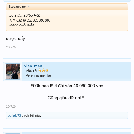
Batcaulo nói:
↑
Lô 3 đài 39(bỏ HG)
TPHCM lô 22, 32, 39, 80.
Mạnh cuối tuần
được đấy
20/7/24
vien_man
Thần Tài
Perennial member
800k bao lô 4 đài vốn 46.080.000 vnd
Cũng giàu dữ nhỉ !!! ​
20/7/24
buffalo73
thích bài này.