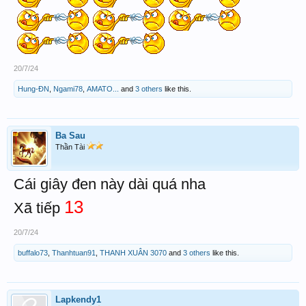
20/7/24
Hung-ĐN
,
Ngami78
,
AMATO...
and
3 others
like this.
Ba Sau
Thần Tài
Cái giây đen này dài quá nha
13
Xã tiếp
20/7/24
buffalo73
,
Thanhtuan91
,
THANH XUÂN 3070
and
3 others
like this.
Lapkendy1