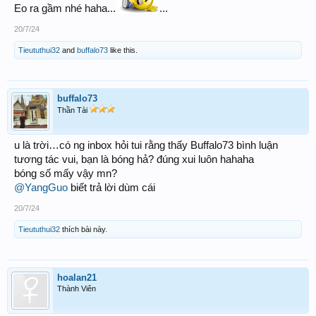
Eo ra gầm nhé haha...
...
20/7/24
Tieututhui32
and
buffalo73
like this.
buffalo73
Thần Tài
u là trời…có ng inbox hỏi tui rằng thấy Buffalo73 bình luận
tương tác vui, bạn là bóng hả? đúng xui luôn hahaha
bóng số mấy vậy mn?
@YangGuo
biết trả lời dùm cái
20/7/24
Tieututhui32
thích bài này.
hoalan21
Thành Viên