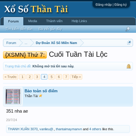
Đăng nhập | Đăng ký
Media
Thành viên
Help Links
Forum
Tìm kiếm diễn đàn
Bài viết gần đây
Forum
...
Dự Đoán Xổ Số Miền Nam
Cuối Tuần Tài Lộc
{XSMN} Thứ 7:
Trạng thái chủ đề:
Không mở trả lời sau này.
< Trước
1
2
3
4
5
6
7
Tiếp >
Bảo toàn số điểm
Thần Tài
351 nha ae
20/7/24
THANH XUÂN 3070
,
vanlieu@.
,
thantaimaymanvn
and
4 others
like this.