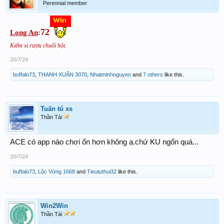
Perennial member
72
Long An
:
*472
Kiếm xị rượu chuối hột.
20/7/24
buffalo73
,
THANH XUÂN 3070
,
Nhatminhnguyen
and
7 others
like this.
Tuấn tú xs
Thần Tài
ACE có app nào chơi ổn hơn không ạ.chứ KU ngốn quá...
20/7/24
buffalo73
,
Lộc Vừng 1668
and
Tieututhui32
like this.
Win2Win
Thần Tài