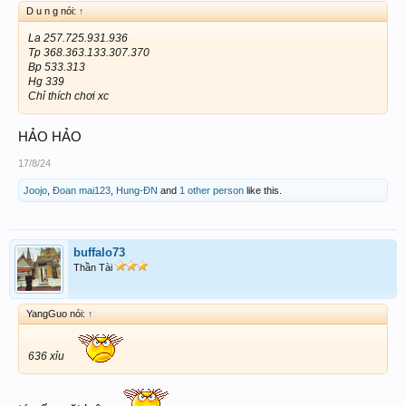
D u n g nói:
↑
La 257.725.931.936
Tp 368.363.133.307.370
Bp 533.313
Hg 339
Chỉ thích chơi xc
HẢO HẢO
17/8/24
Joojo
,
Đoan mai123
,
Hung-ĐN
and
1 other person
like this.
buffalo73
Thần Tài
YangGuo nói:
↑
636 xỉu