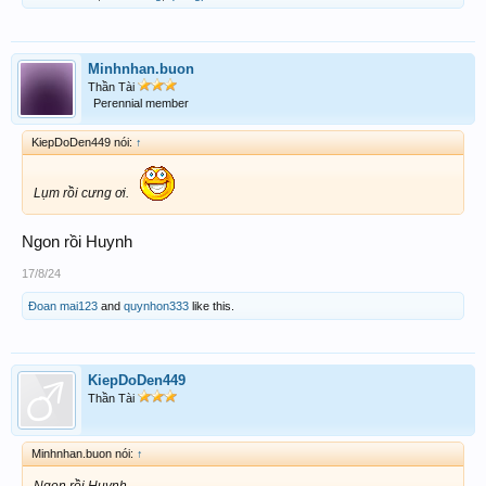
Minhnhan.buon
Thần Tài
Perennial member
KiepDoDen449 nói:
↑
Lụm rồi cưng ơi.
Ngon rồi Huynh
17/8/24
Đoan mai123
and
quynhon333
like this.
KiepDoDen449
Thần Tài
Minhnhan.buon nói:
↑
Ngon rồi Huynh