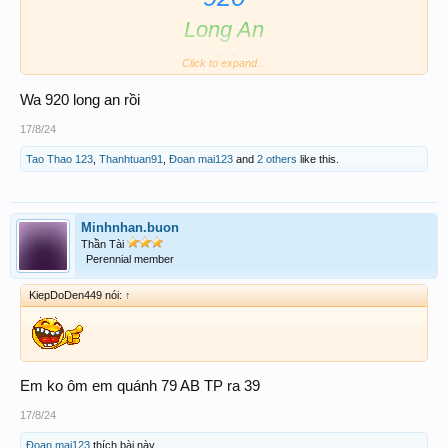
Long An
13
Click to expand...
113
Wa 920 long an rồi
17/8/24
Tao Thao 123
,
Thanhtuan91
,
Đoan mai123
and
2 others
like this.
Minhnhan.buon
Chúc ae xstt big
Thần Tài
Perennial member
KiepDoDen449 nói:
↑
Em ko ôm em quánh 79 AB TP ra 39
17/8/24
Đoan mai123
thích bài này.