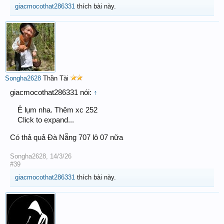
giacmocothat286331
thích bài này.
Songha2628
Thần Tài
giacmocothat286331 nói:
↑
Ê lụm nha. Thêm xc 252
Click to expand...
Có thả quả Đà Nẵng 707 lô 07 nữa
Songha2628
,
14/3/26
#39
giacmocothat286331
thích bài này.