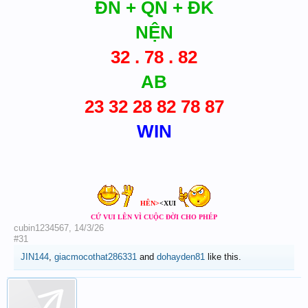
ĐN + QN + ĐK
NỆN
32 . 78 . 82
AB
23 32 28 82 78 87
WIN
HÊN>
<XUI
CỨ VUI LÊN VÌ CUỘC ĐỜI CHO PHÉP
cubin1234567
,
14/3/26
#31
JIN144
,
giacmocothat286331
and
dohayden81
like this.