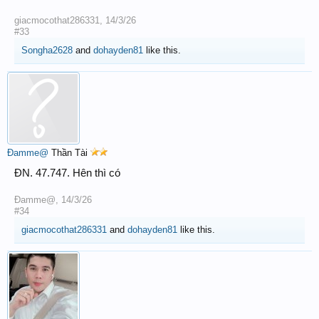
giacmocothat286331
,
14/3/26
#33
Songha2628
and
dohayden81
like this.
Đamme@
Thần Tài
ĐN. 47.747. Hên thì có
Đamme@
,
14/3/26
#34
giacmocothat286331
and
dohayden81
like this.