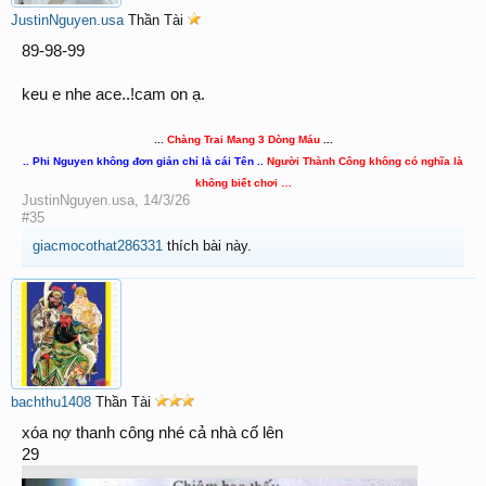
JustinNguyen.usa
Thần Tài
89-98-99
keu e nhe ace..!cam on ạ.
...
Chàng Trai Mang 3 Dòng Máu
...
.. Phi Nguyen không đơn giản chỉ là cái Tên ..
Người Thành Công không có nghĩa là
không biết chơi …
JustinNguyen.usa
,
14/3/26
#35
giacmocothat286331
thích bài này.
bachthu1408
Thần Tài
xóa nợ thanh công nhé cả nhà cố lên
29