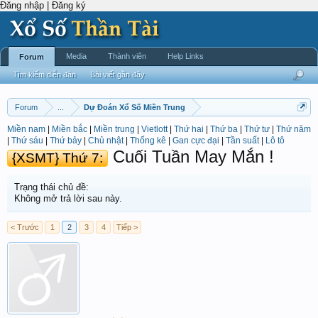
Đăng nhập | Đăng ký
Media
Thành viên
Help Links
Forum
Tìm kiếm diễn đàn
Bài viết gần đây
Forum
...
Dự Đoán Xổ Số Miền Trung
Miền nam
|
Miền bắc
|
Miền trung
|
Vietlott
|
Thứ hai
|
Thứ ba
|
Thứ tư
|
Thứ năm
|
Thứ sáu
|
Thứ bảy
|
Chủ nhật
|
Thống kê
|
Gan cực đại
|
Tần suất
|
Lô tô
Cuối Tuần May Mắn !
{XSMT} Thứ 7:
Trạng thái chủ đề:
Không mở trả lời sau này.
< Trước
1
2
3
4
Tiếp >