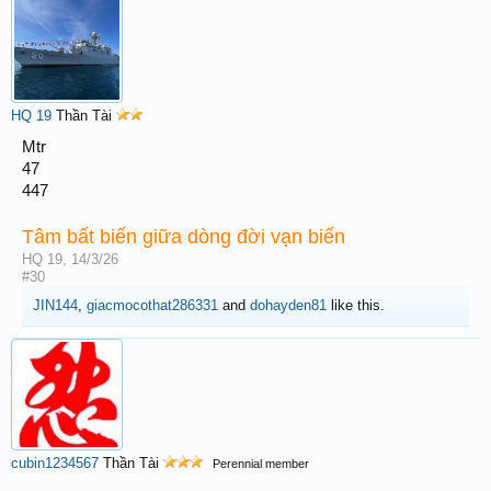
HQ 19
Thần Tài
Mtr
47
447
Tâm bất biến giữa dòng đời vạn biến
HQ 19
,
14/3/26
#30
JIN144
,
giacmocothat286331
and
dohayden81
like this.
cubin1234567
Thần Tài
Perennial member