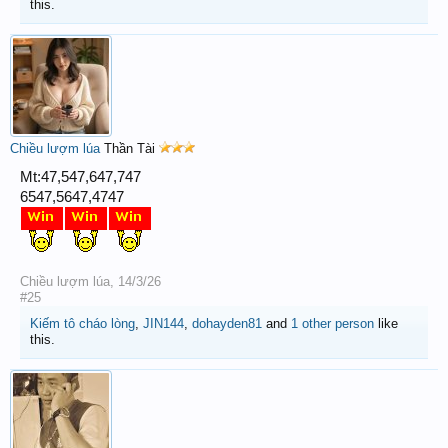
this.
Chiều lượm lúa
Thần Tài
Mt:47,547,647,747
6547,5647,4747
Chiều lượm lúa
,
14/3/26
#25
Kiếm tô cháo lòng
,
JIN144
,
dohayden81
and
1 other person
like
this.