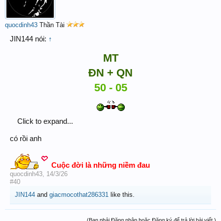
quocdinh43
Thần Tài
JIN144 nói:
↑
MT
ĐN + QN
50 - 05
Click to expand...
có rồi anh
Cuộc đời là những niềm đau
quocdinh43
,
14/3/26
#40
JIN144
and
giacmocothat286331
like this.
(Bạn phải Đăng nhập hoặc Đăng ký để trả lời bài viết.)