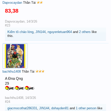
Dapvocaydan
Thần Tài
83,38
Dapvocaydan
,
14/3/26
#23
Kiếm tô cháo lòng
,
JIN144
,
nguyenletuan964
and
2 others
like
this.
bachthu1408
Thần Tài
A Đna Qng
29
bachthu1408
,
14/3/26
#24
giacmocothat286331
,
JIN144
,
dohayden81
and
1 other person
like