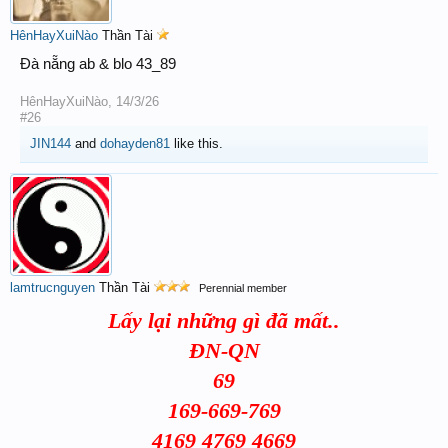
HênHayXuiNào
Thần Tài
Đà nẵng ab & blo 43_89
HênHayXuiNào
,
14/3/26
#26
JIN144
and
dohayden81
like this.
lamtrucnguyen
Thần Tài
Perennial member
Lấy lại những gì đã mất..
ĐN-QN
69
169-669-769
4169 4769 4669