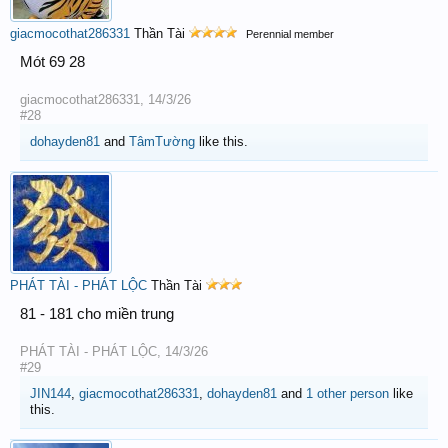
giacmocothat286331
Thần Tài
Perennial member
Mót 69 28
giacmocothat286331
,
14/3/26
#28
dohayden81
and
TâmTường
like this.
PHÁT TÀI - PHÁT LỘC
Thần Tài
81 - 181 cho miền trung
PHÁT TÀI - PHÁT LỘC
,
14/3/26
#29
JIN144
,
giacmocothat286331
,
dohayden81
and
1 other person
like
this.