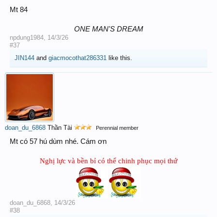
Mt 84
ONE MAN'S DREAM
npdung1984
,
14/3/26
#37
JIN144
and
giacmocothat286331
like this.
doan_du_6868
Thần Tài
Perennial member
Mt có 57 hú dùm nhé. Cám ơn
Nghị lực và bền bỉ có thể chinh phục mọi thứ
doan_du_6868
,
14/3/26
#38