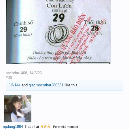
bachthu1408
,
14/3/26
#36
JIN144
and
giacmocothat286331
like this.
npdung1984
Thần Tài
Perennial member