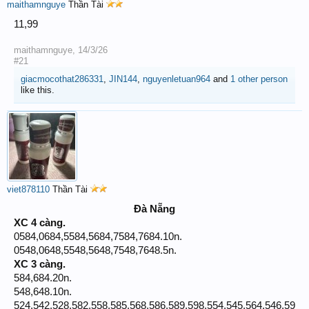
maithamnguye
Thần Tài
11,99
maithamnguye
,
14/3/26
#21
giacmocothat286331
,
JIN144
,
nguyenletuan964
and
1 other person
like this.
viet878110
Thần Tài
Đà Nẵng
XC 4 càng.
0584,0684,5584,5684,7584,7684.10n.
0548,0648,5548,5648,7548,7648.5n.
XC 3 càng.
584,684.20n.
548,648.10n.
524,542,528,582,558,585,568,586,589,598,554,545,564,546,59