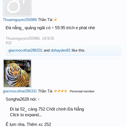
Thuannguyen250986
Thần Tài
Đà nẵng_ quảng ngãi có ÷ 59.95 trích e phát nhé
Thuannguyen250986
,
14/3/26
#32
giacmocothat286331
and
dohayden81
like this.
giacmocothat286331
Thần Tài
Perennial member
Songha2628 nói:
↑
Đi lại 52_ càng 752 Chốt chính Đà Nẵng
Click to expand...
Ê lụm nha. Thêm xc 252