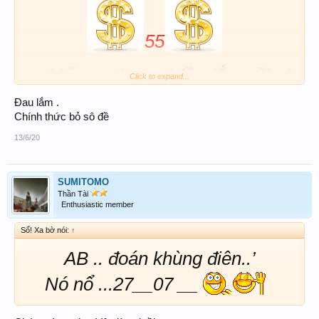
55
Mấy
ae thua nhiều lắm rồi ah
Click to expand...
đồng ơi
Đau lắm .
Chính thức bỏ sô đề
Mở bát con này nhé a
13/6/20
SUMITOMO
Thần Tài
Enthusiastic member
Số! Xa bờ nói:
↑
AB .. đoán khùng điên..’
Nó nổ ...27__07 __