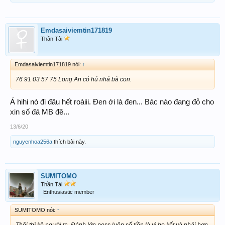
Emdasaiviemtin171819
Thần Tài
Emdasaiviemtin171819 nói:
↑
76 91 03 57 75 Long An có hú nhá bà con.
Á hihi nó đi đâu hết roàiii. Đen ới là đen... Bác nào đang đỏ cho
xin số đá MB đê...
13/6/20
nguyenhoa256a
thích bài này.
SUMITOMO
Thần Tài
Enthusiastic member
SUMITOMO nói:
↑
Thôi thì kệ người ta. Đánh lớn poss luôn số tiền là vì họ kết và phải hơn