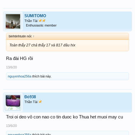
SUMITOMO
Thần Tài
Enthusiastic member
binhtinhtutin nói:
↑
Toàn thấy 27 chả thấy 17 và 817 đâu hix
Ra đài HG rồi
13/6/20
nguyenhoa256a
thích bài này.
Đỏ938
Thần Tài
Troi oi deo vô con nao co tin duoc ko Thua het muoi may cu
13/6/20
nguyenhoa256a
thích bài này.