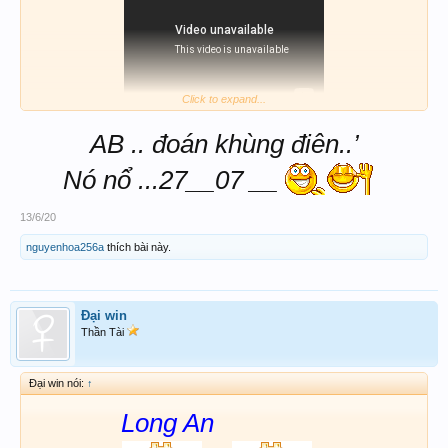
Click to expand...
AB .. đoán khùng điên..’
Thành phố ___Long An
Nó nổ ...27__07 __
13/6/20
nguyenhoa256a
thích bài này.
Đại win
Thần Tài
67__87
Đại win nói:
↑
Long An