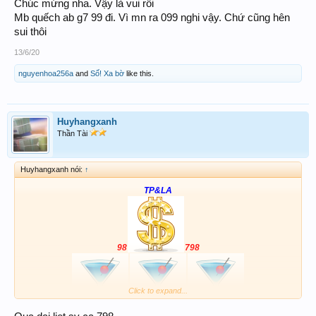
Chúc mừng nha. Vậy là vui rồi
Mb quếch ab g7 99 đi. Vì mn ra 099 nghi vậy. Chứ cũng hên
sui thôi
13/6/20
nguyenhoa256a
and
Số! Xa bờ
like this.
Huyhangxanh
Thần Tài
Huyhangxanh nói:
↑
TP&LA
98
798
Click to expand...