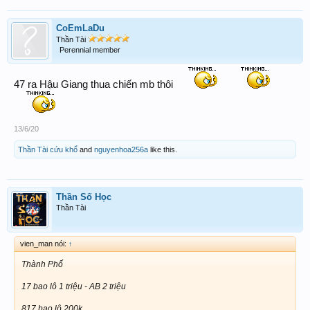
CoEmLaDu
Thần Tài
Perennial member
47 ra Hậu Giang thua chiến mb thôi
13/6/20
Thần Tài cứu khổ
and
nguyenhoa256a
like this.
Thần Số Học
Thần Tài
vien_man nói:
↑
Thành Phố
17 bao lô 1 triệu - AB 2 triệu
817 bao lô 200k