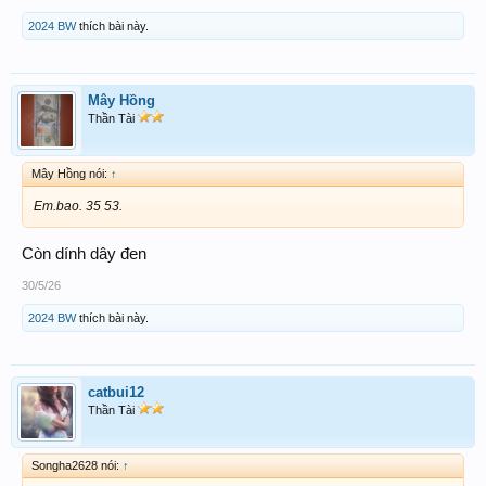
2024 BW
thích bài này.
Mây Hồng
Thần Tài
Mây Hồng nói:
↑
Em.bao. 35 53.
Còn dính dây đen
30/5/26
2024 BW
thích bài này.
catbui12
Thần Tài
Songha2628 nói:
↑