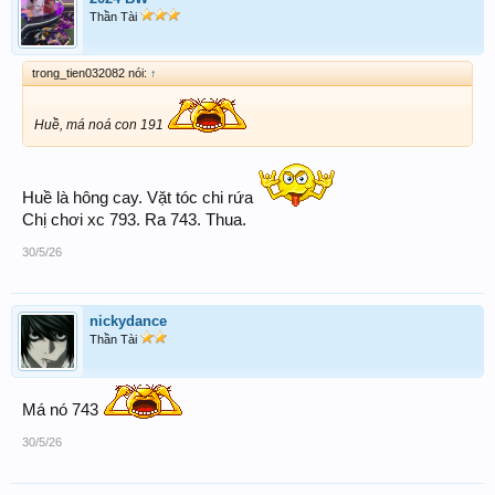
Thần Tài
trong_tien032082 nói:
↑
Huề, má noá con 191
Huề là hông cay. Vặt tóc chi rứa
Chị chơi xc 793. Ra 743. Thua.
30/5/26
nickydance
Thần Tài
Má nó 743
30/5/26