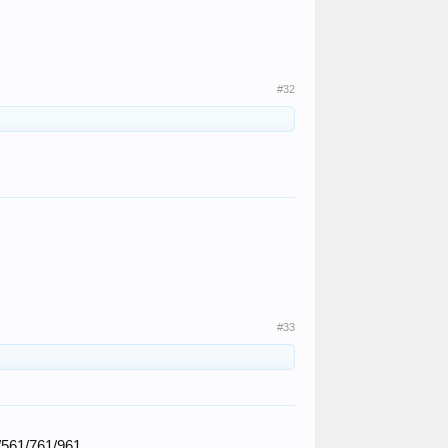
#32
#33
/561/761/961