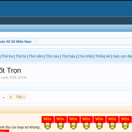
oán Xổ Số Miền Nam
|
Thứ ba
|
Thứ tư
|
Thứ năm
|
Thứ sáu
|
Thứ bảy
|
Chủ nhật
|
Thống kê
|
Gan cực đạ
t Trọn
 xanh 7979
,
5/7/25
.
→
9
Tiếp >
.danh thu coi may xo khong..