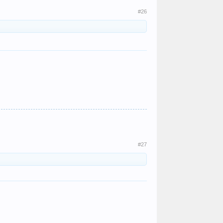
#26
#27