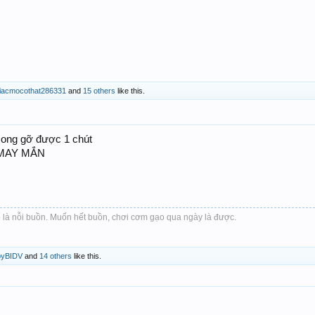
iacmocothat286331
and
15 others
like this.
ong gỡ được 1 chút
 MAY MẮN
số là nỗi buồn. Muốn hết buồn, chơi cơm gạo qua ngày là được.
byBIDV
and
14 others
like this.