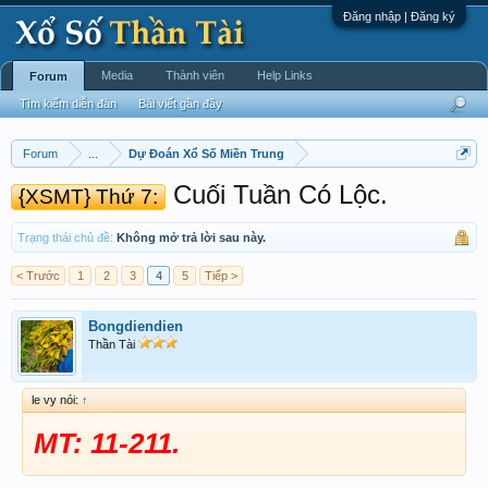
Đăng nhập | Đăng ký
Media
Thành viên
Help Links
Forum
Tìm kiếm diễn đàn
Bài viết gần đây
Forum
...
Dự Đoán Xổ Số Miền Trung
Cuối Tuần Có Lộc.
{XSMT} Thứ 7:
Trạng thái chủ đề:
Không mở trả lời sau này.
< Trước
1
2
3
4
5
Tiếp >
Bongdiendien
Thần Tài
le vy nói:
↑
MT: 11-211.