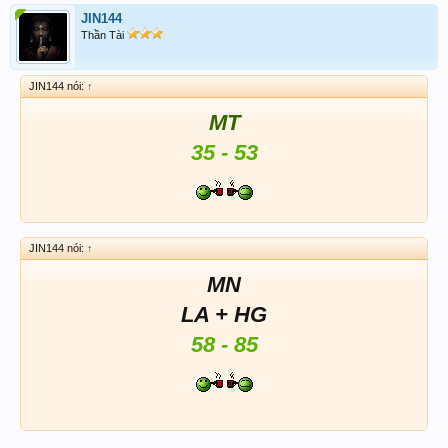
JIN144
Thần Tài
JIN144 nói:
↑
MT
35 - 53
JIN144 nói:
↑
MN
LA + HG
58 - 85