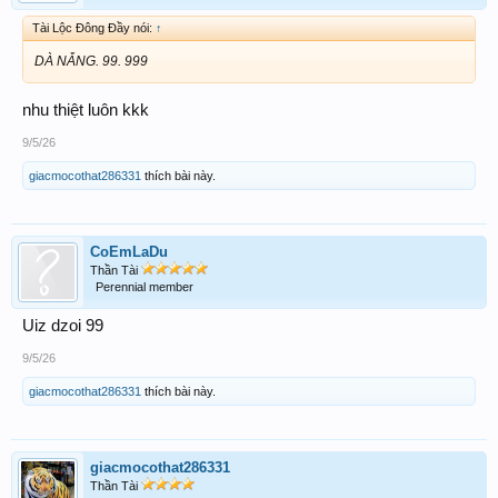
Tài Lộc Đông Đầy nói:
↑
DÀ NẴNG. 99. 999
nhu thiệt luôn kkk
9/5/26
giacmocothat286331
thích bài này.
CoEmLaDu
Thần Tài
Perennial member
Uiz dzoi 99
9/5/26
giacmocothat286331
thích bài này.
giacmocothat286331
Thần Tài