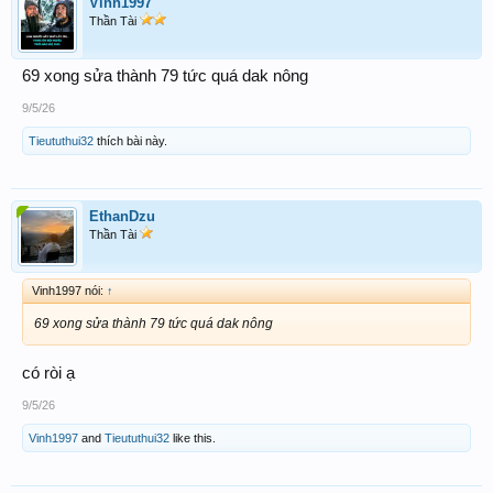
Vinh1997
Thần Tài
69 xong sửa thành 79 tức quá dak nông
9/5/26
Tieututhui32
thích bài này.
EthanDzu
Thần Tài
Vinh1997 nói:
↑
69 xong sửa thành 79 tức quá dak nông
có ròi ạ
9/5/26
Vinh1997
and
Tieututhui32
like this.