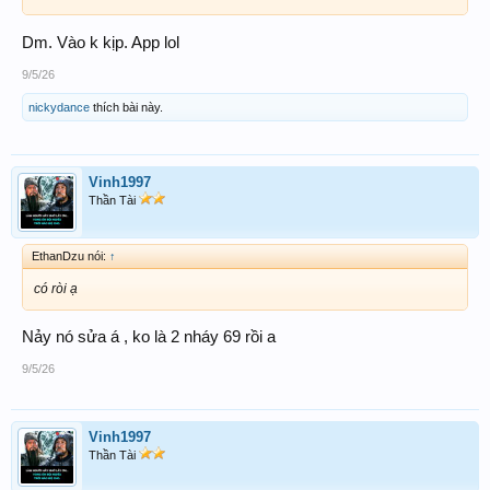
Dm. Vào k kịp. App lol
9/5/26
nickydance
thích bài này.
Vinh1997
Thần Tài
EthanDzu nói:
↑
có ròi ạ
Nảy nó sửa á , ko là 2 nháy 69 rồi a
9/5/26
Vinh1997
Thần Tài