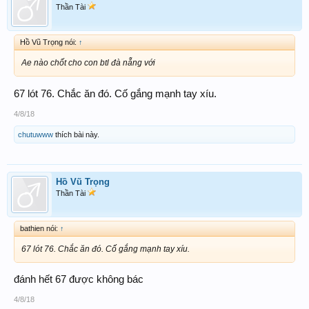
Thần Tài
Hồ Vũ Trọng nói:
↑
Ae nào chốt cho con btl đà nẵng với
67 lót 76. Chắc ăn đó. Cố gắng mạnh tay xíu.
4/8/18
chutuwww
thích bài này.
Hồ Vũ Trọng
Thần Tài
bathien nói:
↑
67 lót 76. Chắc ăn đó. Cố gắng mạnh tay xíu.
đánh hết 67 được không bác
4/8/18