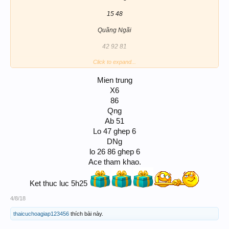
15 48
Quãng Ngãi
42 92 81
Click to expand...
Mien trung
X6
86
Qng
Ab 51
Lo 47 ghep 6
DNg
lo 26 86 ghep 6
Ace tham khao.
Ket thuc luc 5h25
4/8/18
thaicuchoagiap123456
thích bài này.