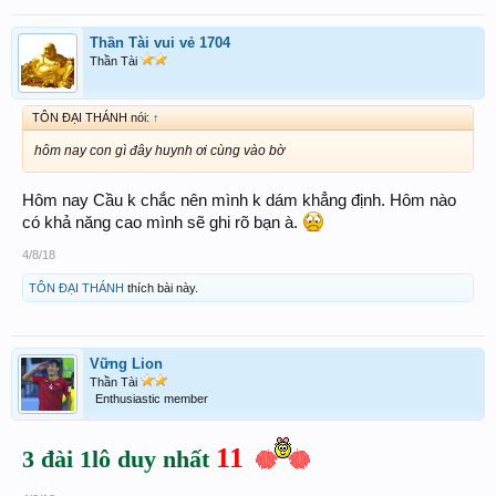
Thần Tài vui vẻ 1704
Thần Tài
TÔN ĐẠI THÁNH nói:
↑
hôm nay con gì đây huynh ơi cùng vào bờ
Hôm nay Cầu k chắc nên mình k dám khẳng định. Hôm nào
có khả năng cao mình sẽ ghi rõ bạn à.
4/8/18
TÔN ĐẠI THÁNH
thích bài này.
Vững Lion
Thần Tài
Enthusiastic member
11
3 đài 1lô duy nhất