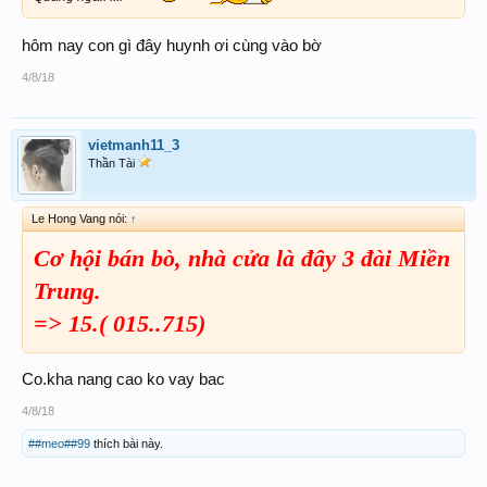
hôm nay con gì đây huynh ơi cùng vào bờ
4/8/18
vietmanh11_3
Thần Tài
Le Hong Vang nói:
↑
Cơ hội bán bò, nhà cửa là đây 3 đài Miền
Trung.
=> 15.( 015..715)
Co.kha nang cao ko vay bac
4/8/18
##meo##99
thích bài này.