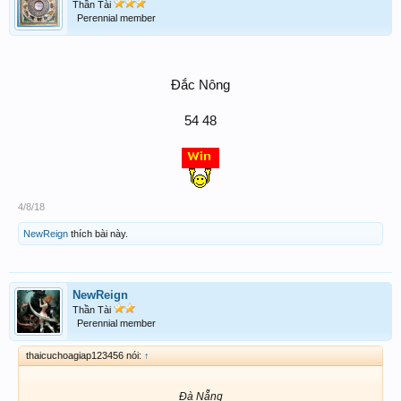
Thần Tài
Perennial member
Đắc Nông
54 48
4/8/18
NewReign
thích bài này.
NewReign
Thần Tài
Perennial member
thaicuchoagiap123456 nói:
↑
Đà Nẵng