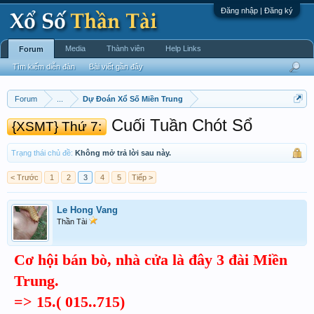
Đăng nhập | Đăng ký
Media
Thành viên
Help Links
Forum
Tìm kiếm diễn đàn
Bài viết gần đây
Forum
...
Dự Đoán Xổ Số Miền Trung
Cuối Tuần Chót Sổ
{XSMT} Thứ 7:
Trạng thái chủ đề:
Không mở trả lời sau này.
< Trước
1
2
3
4
5
Tiếp >
Le Hong Vang
Thần Tài
Cơ hội bán bò, nhà cửa là đây 3 đài Miền
Trung.
=> 15.( 015..715)