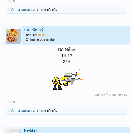
4/8/18
Thần Tài vui vẻ 1704
thích bài này.
Vũ Văn Ký
Thần Tài
Enthusiastic member
Đà Nẵng
14-13
314
Chỉnh sửa cuối:
4/8/18
4/8/18
Thần Tài vui vẻ 1704
thích bài này.
bathien