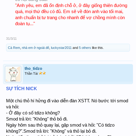
"Anh yêu, em đã ổn định chỗ ở, ở đây giống thiên đường
quá, mọi thứ đều có đủ. Em sẽ về đón anh vào tối mai,
anh chuẩn bị tư trang cho nhanh để vợ chồng mình còn
đoàn tụ..."
31/3/11
Cà Rem
,
nhà em ở ngoài đê
,
luckystar2011
and
5 others
like this.
tho_tidzo
Thần Tài
SỰ TÍCH NICK
Một chú thỏ hí hửng đi vào diễn đàn XSTT. Nó bước tới smod
và hỏi:
- Ở đây có số tdizo không?
Smod trả lời: "Không" thỏ bỏ đi.
Ngày hôm sau thỏ quay lại, gặp smod và hỏi: "Có tidzo
không?".Smod trả lời: "Không" và thỏ lại bỏ đi.