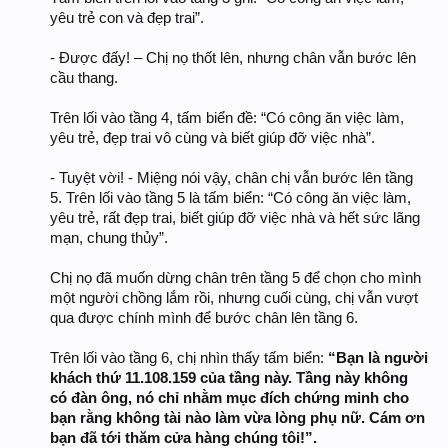
yêu trẻ con và đẹp trai”.
- Được đấy! – Chị nọ thốt lên, nhưng chân vẫn bước lên
cầu thang.
Trên lối vào tầng 4, tấm biển đề: “Có công ăn việc làm,
yêu trẻ, đẹp trai vô cùng và biết giúp đỡ việc nhà”.
- Tuyệt vời! - Miệng nói vậy, chân chị vẫn bước lên tầng
5. Trên lối vào tầng 5 là tấm biển: “Có công ăn việc làm,
yêu trẻ, rất đẹp trai, biết giúp đỡ việc nhà và hết sức lãng
mạn, chung thủy”.
Chị nọ đã muốn dừng chân trên tầng 5 để chọn cho mình
một người chồng lắm rồi, nhưng cuối cùng, chị vẫn vượt
qua được chính mình để bước chân lên tầng 6.
Trên lối vào tầng 6, chị nhìn thấy tấm biển:
“Bạn là người
khách thứ 11.108.159 của tầng này. Tầng này không
có đàn ông, nó chỉ nhằm mục đích chứng minh cho
bạn rằng không tài nào làm vừa lòng phụ nữ. Cám ơn
bạn đã tới thăm cửa hàng chúng tôi!”.