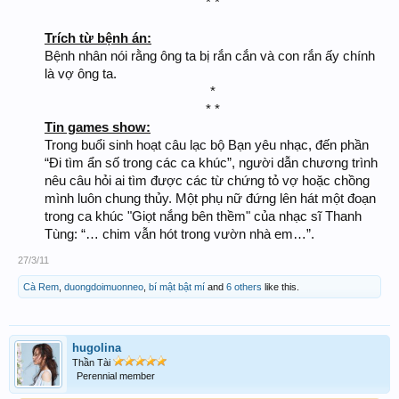
* *
Trích từ bệnh án:
Bệnh nhân nói rằng ông ta bị rắn cắn và con rắn ấy chính
là vợ ông ta.
*
* *​
Tin games show:
Trong buổi sinh hoạt câu lạc bộ Bạn yêu nhạc, đến phần
“Đi tìm ẩn số trong các ca khúc”, người dẫn chương trình
nêu câu hỏi ai tìm được các từ chứng tỏ vợ hoặc chồng
mình luôn chung thủy. Một phụ nữ đứng lên hát một đoạn
trong ca khúc "Giọt nắng bên thềm" của nhạc sĩ Thanh
Tùng: “… chim vẫn hót trong vườn nhà em…”.​
27/3/11
Cà Rem
,
duongdoimuonneo
,
bí mật bật mí
and
6 others
like this.
hugolina
Thần Tài
Perennial member