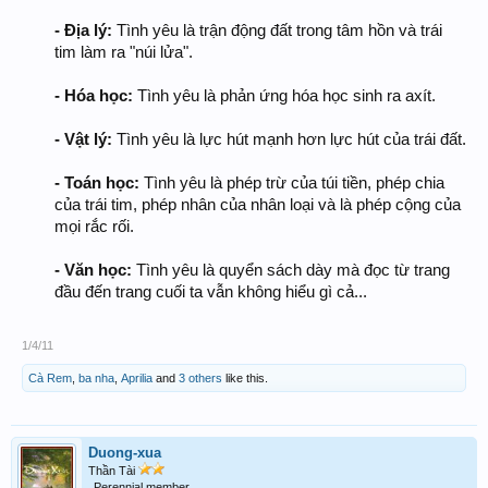
- Địa lý:
Tình yêu là trận động đất trong tâm hồn và trái
tim làm ra "núi lửa".
- Hóa học:
Tình yêu là phản ứng hóa học sinh ra axít.
- Vật lý:
Tình yêu là lực hút mạnh hơn lực hút của trái đất.
- Toán học:
Tình yêu là phép trừ của túi tiền, phép chia
của trái tim, phép nhân của nhân loại và là phép cộng của
mọi rắc rối.
- Văn học:
Tình yêu là quyển sách dày mà đọc từ trang
đầu đến trang cuối ta vẫn không hiểu gì cả...
1/4/11
Cà Rem
,
ba nha
,
Aprilia
and
3 others
like this.
Duong-xua
Thần Tài
Perennial member