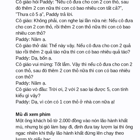
Cô giáo hỏi Paddy: "Nếu cô đưa cho con 2 con thỏ, sau
đó thêm 2 con nữa thì con có bao nhiêu con tất cả?",
"Thưa cô 5 ạ", Paddy trả lời.
Cô giáo: Không phải, con nghe lại lần nữa nè: Nếu cô đưa
cho con 2 con thỏ, rồi thêm 2 con thỏ nữa thì con có bao
nhiêu con thỏ?
Paddy: Năm ạ.
Cô giáo thở dài: Thế này vậy. Nếu cô đưa cho con 2 quả
táo rồi thêm 2 quả táo nữa thì con có bao nhiêu quả táo?
Paddy: Dạ, bốn ạ.
Cô giáo vui mừng: Tốt lắm. Vậy thì nếu cô đưa cho con 2
con thỏ, sau đó thêm 2 con thỏ nữa thì con có bao nhiêu
con thỏ?
Paddy: Năm ạ.
Cô giáo vò đầu: Trời ơi, 2 với 2 sao lại được 5, con tính
kiểu gì vậy?
Paddy: Dạ, vì còn có 1 con thỏ ở nhà con nữa ạ!
Mù đi xem phim
Một ông khách bỏ tờ 2.000 đồng vào nón lão hành khất
mù, nhưng bị gió làm bay đi, định đưa tay lượm lại thì ông
ngạc nhiên khi thấy lão hành khất đứng lên chạy theo
lượm tờ giấy bạc.