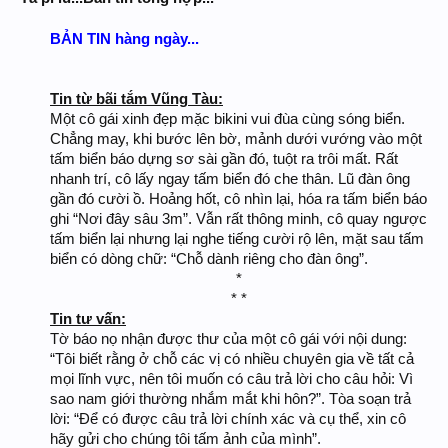
BẢN TIN hàng ngày...
Tin từ bãi tắm Vũng Tàu:
Một cô gái xinh đẹp mặc bikini vui đùa cùng sóng biển.
Chẳng may, khi bước lên bờ, mảnh dưới vướng vào một
tấm biển báo dựng sơ sài gần đó, tuột ra trôi mất. Rất
nhanh trí, cô lấy ngay tấm biển đó che thân. Lũ đàn ông
gần đó cười ồ. Hoảng hốt, cô nhìn lại, hóa ra tấm biển báo
ghi “Nơi đây sâu 3m”. Vẫn rất thông minh, cô quay ngược
tấm biển lại nhưng lại nghe tiếng cười rộ lên, mặt sau tấm
biển có dòng chữ: “Chỗ dành riêng cho đàn ông”.
*
* *​
Tin tư vấn:
Tờ báo nọ nhận được thư của một cô gái với nội dung:
“Tôi biết rằng ở chỗ các vị có nhiều chuyên gia về tất cả
mọi lĩnh vực, nên tôi muốn có câu trả lời cho câu hỏi: Vì
sao nam giới thường nhắm mắt khi hôn?”. Tòa soạn trả
lời: “Để có được câu trả lời chính xác và cụ thể, xin cô
hãy gửi cho chúng tôi tấm ảnh của mình”.