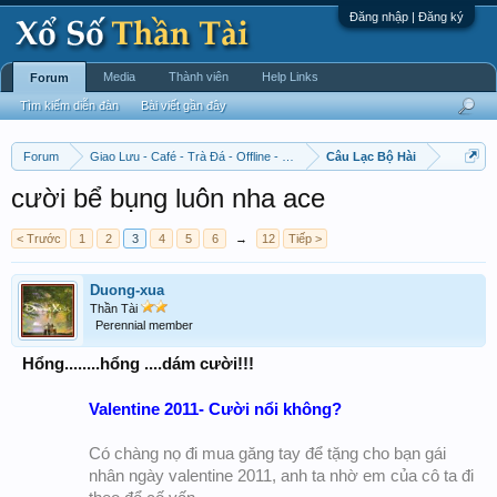
Đăng nhập | Đăng ký
Media
Thành viên
Help Links
Forum
Tìm kiếm diễn đàn
Bài viết gần đây
Forum
Giao Lưu - Café - Trà Đá - Offline - Tỉnh Tò Hihi!
Câu Lạc Bộ Hài
cười bể bụng luôn nha ace
< Trước
1
2
3
4
5
6
→
12
Tiếp >
Duong-xua
Thần Tài
Perennial member
Hổng........hổng ....dám cười!!!
Valentine 2011- Cười nổi không?
Có chàng nọ đi mua găng tay để tặng cho bạn gái
nhân ngày valentine 2011, anh ta nhờ em của cô ta đi