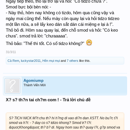
Ngày tiếp theo, thỏ lại trở lại và hỏi: "Có tidzo chưa ?".
Smod bực bội bèn nói: -
- Này thỏ, hôm nay không có tizdo, hôm qua cũng vậy và
ngày mai cũng thế. Nếu mày còn quay lại và hỏi tidzo tidzeo
một lần nữa, a sẽ lấy keo dán sắt dán cái miệng e lại à !".
Thỏ bỏ đi. Hôm sau quay lại, đến chỗ smod và hỏi: "Có keo
chưa". smod trả lời: "chưaaaaa".
Thỏ bảo: "Thế thì tốt. Có số tidzo không?"
31/3/11
Cà Rem
,
luckystar2011
,
Hên mụi mụi
and
7 others
like this.
Agomiump
Thành Viên Mới
X? s? th?n tai ch?m com ! - Trả lời chủ đề
S? TICH NICK M?t chu th? hi h?ng di vao di?n dan XSTT. No bu?c t?i
smod va h?i: - ? day co s? tdizo khong? Smod tr? l?i:
&quot;Khong&quot; th? b? di. Ngay hom sau th? quay l?i, g?p smod va