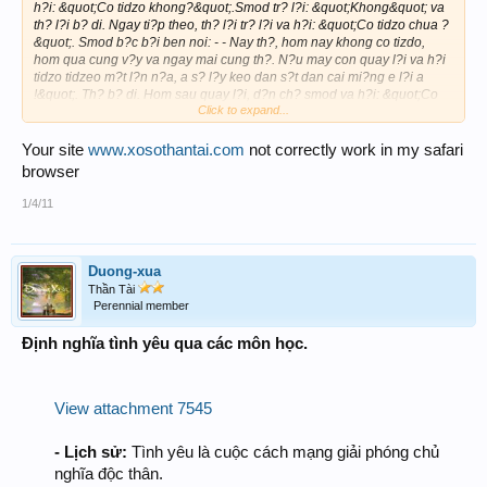
h?i: &quot;Co tidzo khong?&quot;.Smod tr? l?i: &quot;Khong&quot; va
th? l?i b? di. Ngay ti?p theo, th? l?i tr? l?i va h?i: &quot;Co tidzo chua ?
&quot;. Smod b?c b?i ben noi: - - Nay th?, hom nay khong co tizdo,
hom qua cung v?y va ngay mai cung th?. N?u may con quay l?i va h?i
tidzo tidzeo m?t l?n n?a, a s? l?y keo dan s?t dan cai mi?ng e l?i a
!&quot;. Th? b? di. Hom sau quay l?i, d?n ch? smod va h?i: &quot;Co
Click to expand...
keo chua&quot;. smod tr? l?i: &quot;chuaaaaa&quot;. Th? b?o:
&quot;Th? thi t?t. Co s? tidzo khong?&quot;
Your site
www.xosothantai.com
not correctly work in my safari
browser
1/4/11
Duong-xua
Thần Tài
Perennial member
Định nghĩa tình yêu qua các môn học.
View attachment 7545
- Lịch sử:
Tình yêu là cuộc cách mạng giải phóng chủ
nghĩa độc thân.