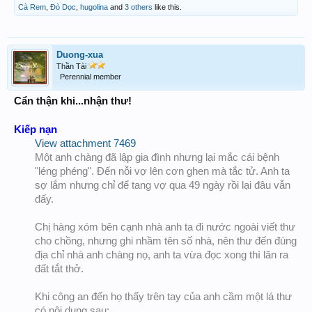
Cà Rem
,
Đò Dọc
,
hugolina
and
3 others
like this.
Duong-xua
Thần Tài
Perennial member
Cẩn thận khi...nhận thư!
Kiếp nạn
View attachment 7469
Một anh chàng đã lập gia đình nhưng lại mắc cái bệnh
"léng phéng". Đến nỗi vợ lên cơn ghen mà tắc tử. Anh ta
sợ lắm nhưng chỉ để tang vợ qua 49 ngày rồi lại đâu vẫn
đấy.
Chị hàng xóm bên cạnh nhà anh ta đi nước ngoài viết thư
cho chồng, nhưng ghi nhầm tên số nhà, nên thư đến đúng
địa chỉ nhà anh chàng nọ, anh ta vừa đọc xong thì lăn ra
đất tắt thở.
Khi công an đến họ thấy trên tay của anh cầm một lá thư
có nội dung sau: