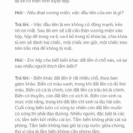
lại sẽ có thân hình tuyệt đẹp.
Hỏi:
- Nếu đoạt vương miện, việc đầu tiên của em là gì?
Trả lời:
- Việc đầu tiên là em không cử động mạnh, kẻo
nó rơi mất. Sau đó em sẽ cất cẩn thận vương miện vào
hộp, hộp để trong va-li, va-li bỏ trong tủ khóa lại, chìa khóa
tủ em sẽ đánh hai chiếc, một chiếc em giữ, một chiếc treo
trên trần nhà để không bị mất.
Hỏi:
- Em hãy cho biết biển khác đất liền ở chỗ nào, và tại
sao nhiều người thích tắm biển?
Trả lời:
- Biển khác đất liền ở rất nhiều chỗ, thưa ban
giám khảo. Biển có màu xanh, trong khi đất liền có đủ thứ
màu. Biển có cá là chính, còn đất liền có trâu bò là chính.
Biển có thuyền, còn đất liền có xích lô. Biển còn sinh ra
mực một nắng, trong khi đất liền chỉ sinh ra lẩu hải sản.
Cuối cùng biển luôn có sóng tự nhiên còn đất liền muốn
có sóng thì phải đào đường. Nhiều người, đặc biệt là các
cô, tắm biển bởi nhiều cái lợi. Tắm biển không phải xát xà
phòng. Tắm biển không bao giờ bị cúp nước giữa chừng,
thú vị nữa là tắm biển không cần phòng tắm.