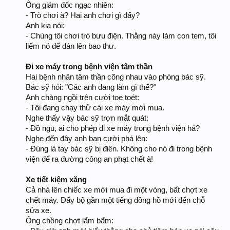
Ông giám đốc ngạc nhiên:
- Trò chơi à? Hai anh chơi gì đấy?
Anh kia nói:
- Chúng tôi chơi trò bưu điện. Thằng này làm con tem, tôi
liếm nó để dán lên bao thư.
Đi xe máy trong bệnh viện tâm thần
Hai bệnh nhân tâm thần cõng nhau vào phòng bác sỹ.
Bác sỹ hỏi: "Các anh đang làm gì thế?"
Anh chàng ngồi trên cười toe toét:
- Tôi đang chạy thử cái xe máy mới mua.
Nghe thấy vậy bác sỹ trợn mắt quát:
- Đồ ngu, ai cho phép đi xe máy trong bệnh viện hả?
Nghe đến đây anh bạn cười phá lên:
- Đúng là tay bác sỹ bị điên. Không cho nó đi trong bệnh
viện để ra đường công an phạt chết à!
Xe tiết kiệm xăng
Cả nhà lên chiếc xe mới mua đi một vòng, bất chợt xe
chết máy. Đẩy bộ gần một tiếng đồng hồ mới đến chỗ
sửa xe.
Ông chồng chợt lẩm bẩm: