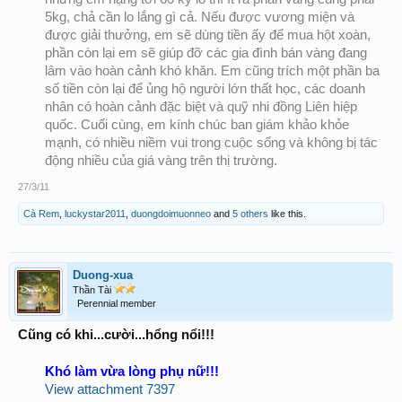
5kg, chả cần lo lắng gì cả. Nếu được vương miện và
được giải thưởng, em sẽ dùng tiền ấy để mua hột xoàn,
phần còn lại em sẽ giúp đỡ các gia đình bán vàng đang
lâm vào hoàn cảnh khó khăn. Em cũng trích một phần ba
số tiền còn lại để ủng hộ người lớn thất học, các doanh
nhân có hoàn cảnh đặc biệt và quỹ nhi đồng Liên hiệp
quốc. Cuối cùng, em kính chúc ban giám khảo khỏe
mạnh, có nhiều niềm vui trong cuộc sống và không bị tác
động nhiều của giá vàng trên thị trường.
27/3/11
Cà Rem
,
luckystar2011
,
duongdoimuonneo
and
5 others
like this.
Duong-xua
Thần Tài
Perennial member
Cũng có khi...cười...hổng nổi!!!
Khó làm vừa lòng phụ nữ!!!
View attachment 7397