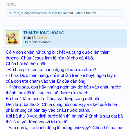
29/3/11
Cà Rem
,
duongdoimuonneo
,
bí mật bật mí
and
6 others
like this.
THAI-THUONG-HOANG
Thần Tài
Perennial member
Có 4 con chiên nữ cùng bị chết và cùng được lên thiên
đường. Chúa Jesus làm lễ rửa tội cho cả 4 bà.
Chúa hỏi bà thứ nhất:
- Đã bao giờ con có hành động gì xấu xa chưa?
- Thưa Đức toàn năng, chỉ một lần trên xe buýt, ngón tay út
của con trót chạm vào vật ấy của đàn ông.
- Không sao, con hãy nhúng ngón tay dơ bẩn vào chậu nước
thánh, mọi tội lỗi của con sẽ được rửa sạch.
Bà thứ 1 làm theo lời Chúa và đứng sang một bên.
Đến lượt bà thứ 2, Chúa cũng hỏi như vậy và kết quả là bà
phải nhúng cả bàn tay vào chậu nước thánh.
Khi bà thứ 3 vừa định bước lên thì bà thứ 4 từ phía sau gạt bà
thứ 3 ra và đứng vào vị trí rửa tội.
- Sao con lại có hành động lỗ mãng như vậy? Chúa hỏi bà thứ