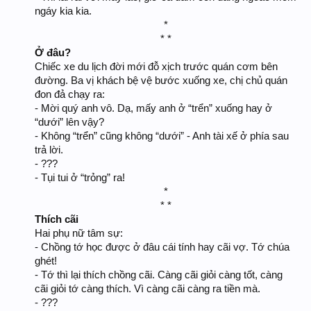
ngáy kia kia.
*
* *​
Ở đâu?
Chiếc xe du lịch đời mới đỗ xịch trước quán cơm bên
đường. Ba vị khách bệ vệ bước xuống xe, chị chủ quán
đon đả chạy ra:
- Mời quý anh vô. Dạ, mấy anh ở “trển” xuống hay ở
“dưới” lên vậy?
- Không “trển” cũng không “dưới” - Anh tài xế ở phía sau
trả lời.
- ???
- Tụi tui ở “trỏng” ra!
*
* *​
Thích cãi
Hai phụ nữ tâm sự:
- Chồng tớ học được ở đâu cái tính hay cãi vợ. Tớ chúa
ghét!
- Tớ thì lại thích chồng cãi. Càng cãi giỏi càng tốt, càng
cãi giỏi tớ càng thích. Vì càng cãi càng ra tiền mà.
- ???