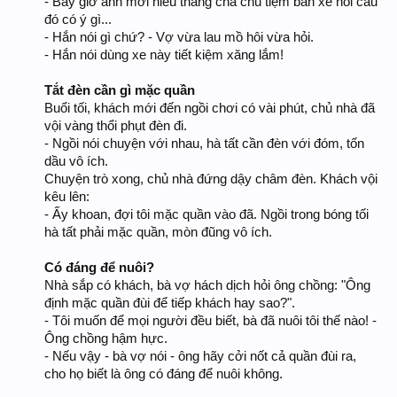
- Bây giờ anh mới hiểu thằng cha chủ tiệm bán xe nói câu
đó có ý gì...
- Hắn nói gì chứ? - Vợ vừa lau mồ hôi vừa hỏi.
- Hắn nói dùng xe này tiết kiệm xăng lắm!
Tắt đèn cần gì mặc quần
Buổi tối, khách mới đến ngồi chơi có vài phút, chủ nhà đã
vội vàng thổi phụt đèn đi.
- Ngồi nói chuyện với nhau, hà tất cần đèn với đóm, tốn
dầu vô ích.
Chuyện trò xong, chủ nhà đứng dậy châm đèn. Khách vội
kêu lên:
- Ấy khoan, đợi tôi mặc quần vào đã. Ngồi trong bóng tối
hà tất phải mặc quần, mòn đũng vô ích.
Có đáng để nuôi?
Nhà sắp có khách, bà vợ hách dịch hỏi ông chồng: "Ông
định mặc quần đùi để tiếp khách hay sao?".
- Tôi muốn để mọi người đều biết, bà đã nuôi tôi thế nào! -
Ông chồng hậm hực.
- Nếu vậy - bà vợ nói - ông hãy cởi nốt cả quần đùi ra,
cho họ biết là ông có đáng để nuôi không.