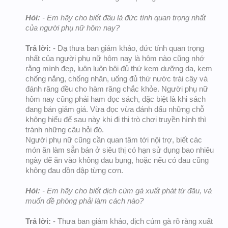
Hỏi:
- Em hãy cho biết đâu là đức tính quan trọng nhất
của người phụ nữ hôm nay?
Trả lời:
- Dạ thưa ban giám khảo, đức tính quan trọng
nhất của người phụ nữ hôm nay là hôm nào cũng nhớ
rằng mình đẹp, luôn luôn bôi đủ thứ kem dưỡng da, kem
chống nắng, chống nhăn, uống đủ thứ nước trái cây và
đánh răng đều cho hàm răng chắc khỏe. Người phụ nữ
hôm nay cũng phải ham đọc sách, đặc biệt là khi sách
đang bán giảm giá. Vừa đọc vừa đánh dấu những chỗ
không hiểu để sau này khi đi thi trò chơi truyền hình thì
tránh những câu hỏi đó.
Người phụ nữ cũng cần quan tâm tới nội trợ, biết các
món ăn làm sẵn bán ở siêu thị có hạn sử dụng bao nhiêu
ngày để ăn vào không đau bụng, hoặc nếu có đau cũng
không đau dồn dập từng cơn.
Hỏi:
- Em hãy cho biết dịch cúm gà xuất phát từ đâu, và
muốn đề phòng phải làm cách nào?
Trả lời:
- Thưa ban giám khảo, dịch cúm gà rõ ràng xuất