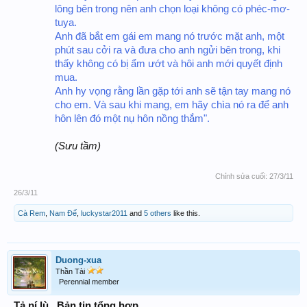
lông bên trong nên anh chọn loại không có phéc-mơ-
tuya.
Anh đã bắt em gái em mang nó trước mặt anh, một
phút sau cởi ra và đưa cho anh ngửi bên trong, khi
thấy không có bị ẩm ướt và hôi anh mới quyết định
mua.
Anh hy vọng rằng lần gặp tới anh sẽ tận tay mang nó
cho em. Và sau khi mang, em hãy chìa nó ra để anh
hôn lên đó một nụ hôn nồng thắm".
(Sưu tầm)
Chỉnh sửa cuối:
27/3/11
26/3/11
Cà Rem
,
Nam Đế
,
luckystar2011
and
5 others
like this.
Duong-xua
Thần Tài
Perennial member
Tả pí lù...Bản tin tổng hợp...