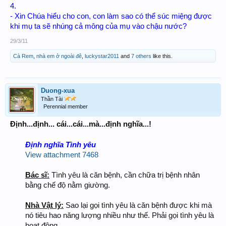
4.
- Xin Chúa hiểu cho con, con làm sao có thể súc miệng được
khi mụ ta sẽ nhúng cả mông của mụ vào chậu nước?
29/3/11
Cà Rem
,
nhà em ở ngoài đê
,
luckystar2011
and
7 others
like this.
Duong-xua
Thần Tài
Perennial member
Định...định... cái...cái...mà...định nghĩa...!
Định nghĩa Tình yêu
View attachment 7468
Bác sĩ:
Tình yêu là căn bệnh, cần chữa trị bệnh nhân
bằng chế độ nằm giường.
Nhà Vật lý:
Sao lại gọi tình yêu là căn bệnh được khi mà
nó tiêu hao năng lượng nhiều như thế. Phải gọi tình yêu là
hoạt động.