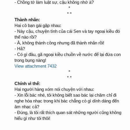
- Chồng tớ làm luật sự, cậu không nhớ à?
*
* *​
Thành nhân:
Hai cô bạn gái gặp nhau:
- Này cậu, chuyện tình của cái Sen và tay ngoại kiều đó
thế nào rồi?
- À, không thành công nhưng đã thành nhân rồi!
- Hả?
- Có gì đâu, gã ngoại kiều chuồn về nước để lại đứa con
trong bụng nàng!
View attachment 7432
*
* *​
Chính vì thế:
Hai người hàng xóm nói chuyện với nhau:
- Xin lỗi bác nhé, tôi không biết sao bác lại chăm chỉ đi
nghe hòa nhạc trong khi bác chẳng có gì dính dáng đến
âm nhạc cả?
- Đúng, là tôi rất thích quan sát những người cũng không
hiểu gì như tôi thôi!