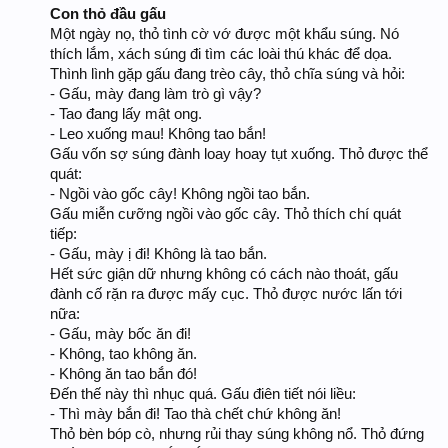
Con thỏ đầu gấu
Một ngày nọ, thỏ tình cờ vớ được một khẩu súng. Nó
thích lắm, xách súng đi tìm các loài thú khác để dọa.
Thình lình gặp gấu đang trèo cây, thỏ chĩa súng và hỏi:
- Gấu, mày đang làm trò gì vậy?
- Tao đang lấy mật ong.
- Leo xuống mau! Không tao bắn!
Gấu vốn sợ súng đành loay hoay tụt xuống. Thỏ được thể
quát:
- Ngồi vào gốc cây! Không ngồi tao bắn.
Gấu miễn cưỡng ngồi vào gốc cây. Thỏ thích chí quát
tiếp:
- Gấu, mày ị đi! Không là tao bắn.
Hết sức giận dữ nhưng không có cách nào thoát, gấu
đành cố rặn ra được mấy cục. Thỏ được nước lấn tới
nữa:
- Gấu, mày bốc ăn đi!
- Không, tao không ăn.
- Không ăn tao bắn đó!
Đến thế này thì nhục quá. Gấu điên tiết nói liều:
- Thì mày bắn đi! Tao thà chết chứ không ăn!
Thỏ bèn bóp cò, nhưng rủi thay súng không nổ. Thỏ đứng