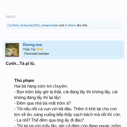
28/3/11
Cà Rem
,
luckystar2011
,
petapchoide
and
8 others
like this.
Duong-xua
Thần Tài
Perennial member
Cười...Tả pí lù.
Thủ phạm
Hai bà hàng xóm trò chuyện:
- Bọn trộm bây giờ lạ thật, cái đáng lấy thì không lấy, cái
không đáng lấy thì lại lấy!
- Đêm qua nhà bà mất trộm à?
- Tôi nấu nồi cá vụn với bã đậu. Thêm tí khô lạt cho con
lợn sề ăn, sáng xuống bếp thấy sạch bách mà nồi thì còn.
- Lạ nhỉ? Thế đêm qua ông ấy đi đâu?
- Thì lai rai với mấy lão, giờ cả đám còn đang ngoác mồm