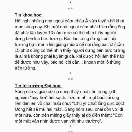
*
* *​
Tin khoa học:
Hội nghị những nhà ngoại cảm châu Á vừa tuyên bố khai
mạc sáng nay. Khi một nhà ngoại cảm phát biểu rằng ông
đã phải tập luyện 10 năm mới có thể nhìn thấy người
đứng bên kia bức tường. Bác lao công đứng cuối hội
trường bực mình lên giằng micro để nói rằng bác chỉ cần
15 phút cũng có thể nhìn thấy người đứng bên bức tường
là ai mà không phải luyện gì cả, khi được hỏi làm thế nào
để được như vậy, bác nói chỉ cần... khoan một lỗ thủng
trên tường.
*
* *​
Tin từ trường Đại học:
Sáng nào vị giáo sư nọ cũng thấy chai cồn trong lọ thí
nghiệm “bay hơi” hết sạch. Tức mình, một buổi tối ông
liền dán lên vỏ chai mẩu chữ: “Chú ý! Chất lỏng cực độc!
Uống hết sẽ mù hai mắt”. Sáng hôm sau, chai cồn vơi đi
một nửa, còn trên miếng giấy thấy ai đó điền thêm: “Còn
một mắt vẫn nhìn được vạn vật như thường”.
*