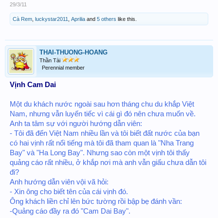
29/3/11
Cà Rem
,
luckystar2011
,
Aprilia
and
5 others
like this.
THAI-THUONG-HOANG
Thần Tài
Perennial member
Vịnh Cam Dai
Một du khách nước ngoài sau hơn tháng chu du khắp Việt
Nam, nhưng vẫn luyến tiếc vì cái gì đó nên chưa muốn về.
Anh ta tâm sự với người hướng dẫn viên:
- Tôi đã đến Việt Nam nhiều lần và tôi biết đất nước của bạn
có hai vịnh rất nổi tiếng mà tôi đã tham quan là "Nha Trang
Bay" và "Ha Long Bay". Nhưng sao còn một vịnh tôi thấy
quảng cáo rất nhiều, ở khắp nơi mà anh vẫn giấu chưa dẫn tôi
đi?
Anh hướng dẫn viên vội vã hỏi:
- Xin ông cho biết tên của cái vịnh đó.
Ông khách liền chỉ lên bức tường rồi bập bẹ đánh vần:
-Quảng cáo đầy ra đó "Cam Dai Bay".