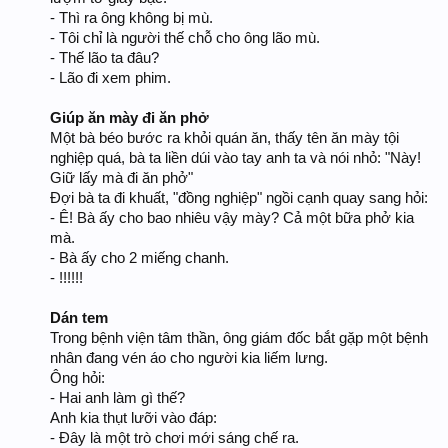
- Thì ra ông không bị mù.
- Tôi chỉ là người thế chỗ cho ông lão mù.
- Thế lão ta đâu?
- Lão đi xem phim.
Giúp ăn mày đi ăn phở
Một bà béo bước ra khỏi quán ăn, thấy tên ăn mày tội
nghiệp quá, bà ta liền dúi vào tay anh ta và nói nhỏ: "Này!
Giữ lấy mà đi ăn phở"
Đợi bà ta đi khuất, "đồng nghiệp" ngồi cạnh quay sang hỏi:
- Ê! Bà ấy cho bao nhiêu vậy mày? Cả một bữa phở kia
mà.
- Bà ấy cho 2 miếng chanh.
- !!!!!!
Dán tem
Trong bệnh viện tâm thần, ông giám đốc bắt gặp một bệnh
nhân đang vén áo cho người kia liếm lưng.
Ông hỏi:
- Hai anh làm gì thế?
Anh kia thụt lưỡi vào đáp:
- Đây là một trò chơi mới sáng chế ra.