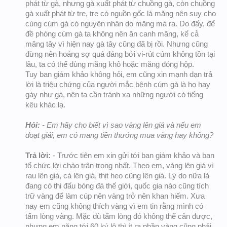
phát từ gà, nhưng gà xuất phát từ chuồng gà, còn chuồng
gà xuất phát từ tre, tre có nguồn gốc là măng nên suy cho
cùng cúm gà có nguyên nhân do măng mà ra. Do đấy, để
đề phòng cúm gà ta không nên ăn canh măng, kể cả
măng tây vì hiện nay gà tây cũng đã bị rồi. Nhưng cũng
đừng nên hoảng sợ quá đáng bởi vi-rút cúm không tồn tại
lâu, ta có thể dùng măng khô hoặc măng đóng hộp.
Tuy ban giám khảo không hỏi, em cũng xin mạnh dạn trả
lời là triệu chứng của người mắc bệnh cúm gà là họ hay
gáy như gà, nên ta cần tránh xa những người có tiếng
kêu khác lạ.
Hỏi:
- Em hãy cho biết vì sao vàng lên giá và nếu em
đoạt giải, em có mang tiền thưởng mua vàng hay không?
Trả lời:
- Trước tiên em xin gửi tới ban giám khảo và ban
tổ chức lời chào trân trọng nhất. Theo em, vàng lên giá vì
rau lên giá, cá lên giá, thịt heo cũng lên giá. Lý do nữa là
đang có thi đấu bóng đá thế giới, quốc gia nào cũng tích
trữ vàng để làm cúp nên vàng trở nên khan hiếm. Xưa
nay em cũng không thích vàng vì em tin rằng mình có
tấm lòng vàng. Mặc dù tấm lòng đó không thể cân được,
nhưng em nặng tới 60 ký lô thì ít ra phần vàng cũng phải