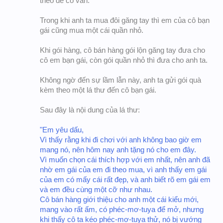
theo để cố vấn.
Trong khi anh ta mua đôi găng tay thì em của cô bạn
gái cũng mua một cái quần nhỏ.
Khi gói hàng, cô bán hàng gói lộn găng tay đưa cho
cô em bạn gái, còn gói quần nhỏ thì đưa cho anh ta.
Không ngờ đến sự lầm lẫn này, anh ta gửi gói quà
kèm theo một lá thư đến cô bạn gái.
Sau đây là nội dung của lá thư:
"Em yêu dấu,
Vì thấy rằng khi đi chơi với anh không bao giờ em
mang nó, nên hôm nay anh tặng nó cho em đây.
Vì muốn chọn cái thích hợp với em nhất, nên anh đã
nhờ em gái của em đi theo mua, vì anh thấy em gái
của em có mấy cái rất đẹp, và anh biết rõ em gái em
và em đều cùng một cỡ như nhau.
Cô bán hàng giới thiệu cho anh một cái kiểu mới,
mang vào rất ấm, có phéc-mơ-tuya để mở, nhưng
khi thấy cô ta kéo phéc-mơ-tuya thử, nó bị vướng