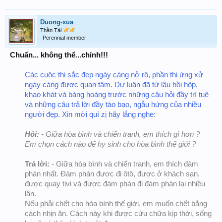
phéc-mơ-tuya thử, nó bị vướng lông bên trong nên anh
chọn loại không có phéc-mơ-tuya.
Duong-xua
Anh đã bắt em gái em mang nó trước mặt anh, một phút sau
cởi ra và đưa cho anh ngửi bên trong, khi thấy không có bị
Thần Tài
Perennial member
ẩm ướt và hôi anh mới quyết định mua.
Anh hy vọng rằng lần gặp tới anh sẽ tận tay mang nó cho
em. Và sau khi mang, em hãy chìa nó ra để anh hôn lên đó
Chuẩn... không thể...chỉnh!!!
một nụ hôn nồng thắm".
Các cuộc thi sắc đẹp ngày càng nở rộ, phần thi ứng xử
(sưu tầm)
ngày càng được quan tâm. Dư luận đã từ lâu hồi hộp,
khao khát và bàng hoàng trước những câu hỏi đầy trí tuệ
và những câu trả lời đầy táo bạo, ngẫu hứng của nhiều
người đẹp. Xin mời quí zị hãy lắng nghe:
Hỏi:
- Giữa hòa bình và chiến tranh, em thích gì hơn ?
Em chọn cách nào để hy sinh cho hòa bình thế giới ?
Trả lời:
- Giữa hòa bình và chiến tranh, em thích đàm
phán nhất. Đàm phán được đi ôtô, được ở khách sạn,
được quay tivi và được đàm phán đi đàm phán lại nhiều
lần.
Nếu phải chết cho hòa bình thế giới, em muốn chết bằng
cách nhịn ăn. Cách này khi được cứu chữa kịp thời, sống