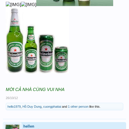
MỜI CẢ NHÀ CÙNG VUI NHA
26/10/12
hello1979
,
Hồ Duy Dung
,
cuongphattai
and
1 other person
like this.
hellen