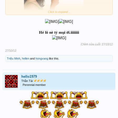
Click to expand...
ALo...ALo..
HÉ LÔ
.Ai thấy huynh
ở đâu mần ơn nói
dùm.... ..
Hé lô nè tỷ mụi ời.iiiiiiii
Chỉnh sửa cuối:
27/10/12
27/10/12
Triệu Minh
,
hellen
and
hongvang
like this.
hello1979
Thần Tài
Perennial member