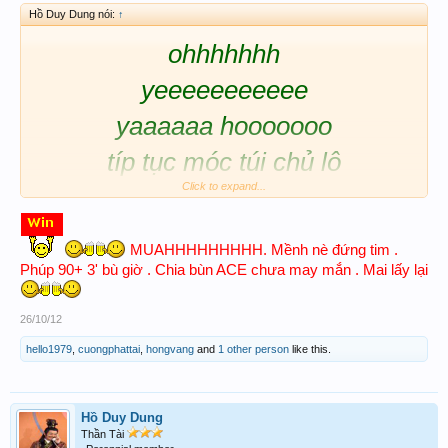
Hồ Duy Dung nói:
↑
ohhhhhhh
yeeeeeeeeeee
yaaaaaa hooooooo
típ tục móc túi chủ lô
Click to expand...
hồ hố hô oooooooooooo
MUAHHHHHHHHH. Mềnh nè đứng tim .
Phúp 90+ 3' bù giờ . Chia bùn ACE chưa may mắn . Mai lấy lại
26/10/12
hello1979
,
cuongphattai
,
hongvang
and
1 other person
like this.
Hồ Duy Dung
Thần Tài