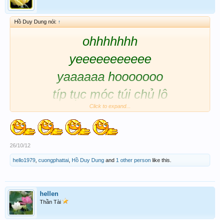
Hồ Duy Dung nói:
↑
ohhhhhhh
yeeeeeeeeeee
yaaaaaa hooooooo
típ tục móc túi chủ lô
Click to expand...
hồ hố hô oooooooooooo
26/10/12
hello1979
,
cuongphattai
,
Hồ Duy Dung
and
1 other person
like this.
hellen
Thần Tài