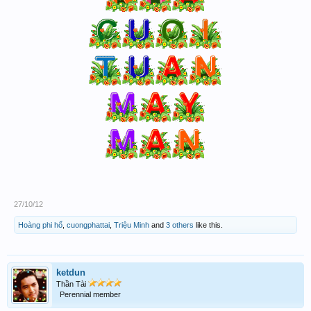
27/10/12
Hoàng phi hổ
,
cuongphattai
,
Triệu Minh
and
3 others
like this.
ketdun
Thần Tài
Perennial member