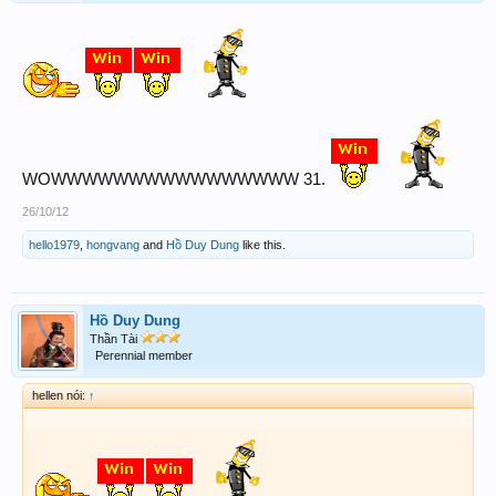
WOWWWWWWWWWWWWWWWW 31.
26/10/12
hello1979
,
hongvang
and
Hồ Duy Dung
like this.
Hồ Duy Dung
Thần Tài
Perennial member
hellen nói:
↑