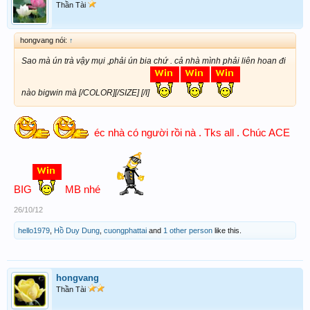
Thần Tài
hongvang nói:
↑
Sao mà ún trà vậy mụi ,phải ún bia chứ . cả nhà mình phải liên hoan đi
nào bigwin mà [/COLOR][/SIZE] [/I]
éc nhà có người rồi nà . Tks all . Chúc ACE
BIG
MB nhé
26/10/12
hello1979
,
Hồ Duy Dung
,
cuongphattai
and
1 other person
like this.
hongvang
Thần Tài