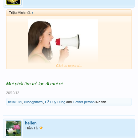
Triệu Minh nói:
↑
​
Click to expand...
ALo...ALo..
HÉ LÔ
.Ai thấy huynh
ở đâu mần ơn nói
Mụi phải tìm trẻ lạc đi mụi ơi
46
mua gà
dùm Triệu Minh nhắn huynh
thì phải
26/10/12
rán cho Triệu Minh
hello1979
,
cuongphattai
,
Hồ Duy Dung
and
1 other person
like this.
măm đóa nha...
hellen
Thần Tài