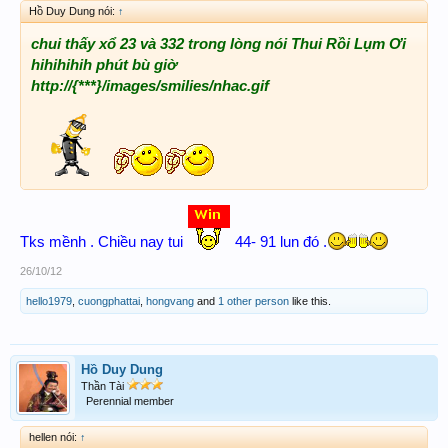
Hồ Duy Dung nói:
↑
chui thấy xổ 23 và 332 trong lòng nói Thui Rồi Lụm Ơi
hihihihih phút bù giờ
http://{***}/images/smilies/nhac.gif
Tks mềnh . Chiều nay tui
44- 91 lun đó .
26/10/12
hello1979
,
cuongphattai
,
hongvang
and
1 other person
like this.
Hồ Duy Dung
Thần Tài
Perennial member
hellen nói:
↑