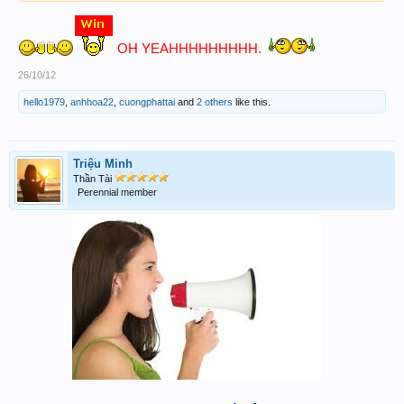
OH YEAHHHHHHHHH.
26/10/12
hello1979
,
anhhoa22
,
cuongphattai
and
2 others
like this.
Triệu Minh
Thần Tài
Perennial member