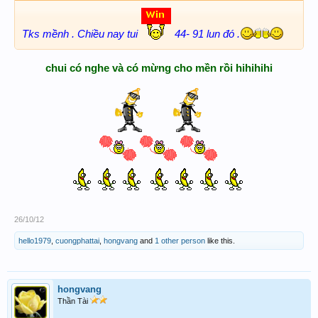
Tks mềnh . Chiều nay tui
44- 91 lun đó .
chui có nghe và có mừng cho mền rồi hihihihi
26/10/12
hello1979
,
cuongphattai
,
hongvang
and
1 other person
like this.
hongvang
Thần Tài