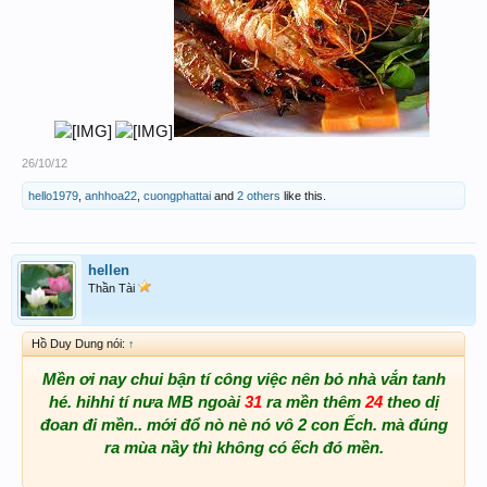
​
26/10/12
hello1979
,
anhhoa22
,
cuongphattai
and
2 others
like this.
hellen
Thần Tài
Hồ Duy Dung nói:
↑
Mền ơi nay chui bận tí công việc nên bỏ nhà vắn tanh
hé. hihhi tí nưa MB ngoài
31
ra mền thêm
24
theo dị
đoan đi mền.. mới đổ nò nè nó vô 2 con Ếch. mà đúng
ra mùa nầy thì không có ếch đó mền.