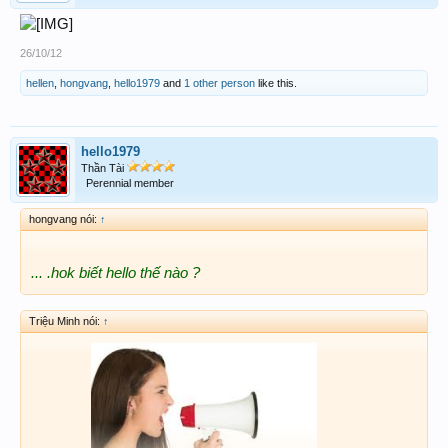
26/10/12
hellen
,
hongvang
,
hello1979
and
1 other person
like this.
hello1979
Thần Tài
Perennial member
hongvang nói:
↑
... .hok biết hello thế nào ?
Triệu Minh nói:
↑