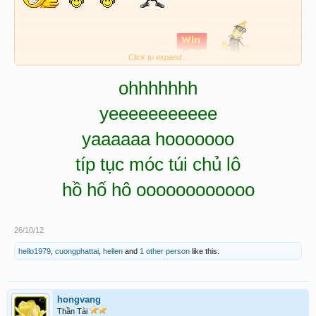
Click to expand...
WOWWWWWWWWWWWWWWWW 31.
ohhhhhhh
yeeeeeeeeeee
yaaaaaa hooooooo
típ tục móc túi chủ lô
hồ hố hô oooooooooooo
26/10/12
hello1979
,
cuongphattai
,
hellen
and
1 other person
like this.
hongvang
Thần Tài