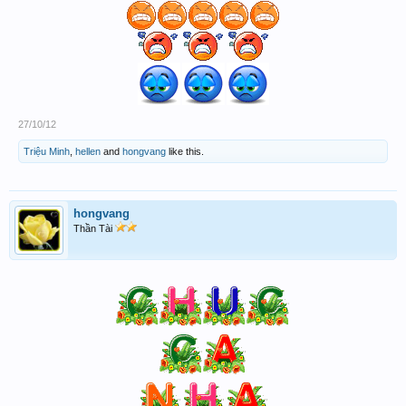
27/10/12
Triệu Minh
,
hellen
and
hongvang
like this.
hongvang
Thần Tài