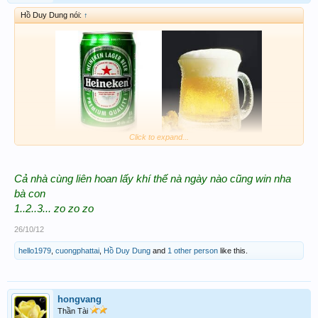
Hồ Duy Dung nói:
↑
Click to expand...
Cả nhà cùng liên hoan lấy khí thế nà ngày nào cũng win
nha
b
à con
1..2..3... zo zo zo
26/10/12
hello1979
,
cuongphattai
,
Hồ Duy Dung
and
1 other person
like this.
hongvang
Thần Tài