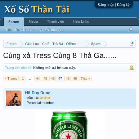
Đăng nhập | Đăng ký
Media
Thành viên
Help Links
Forum
Tìm kiếm diễn đàn
Bài viết gần đây
Forum
Giao Lưu - Café - Trà Đá - Offline - Tỉnh Tò Hihi!
Spam
Cùng xả Tress Cùng 8 Thả Ga......
Trạng thái chủ đề:
Không mở trả lời sau này.
< Trước
1
←
44
45
46
47
48
49
Tiếp >
Hồ Duy Dung
Thần Tài
Perennial member