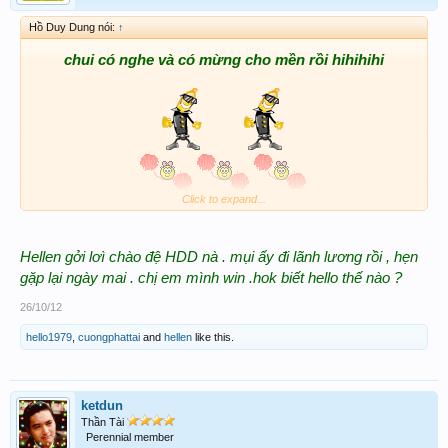
Hồ Duy Dung nói:
↑
chui có nghe và có mừng cho mền rồi hihihihi
Click to expand...
Hellen gởi lơì chào đệ HDD nà . mụi ấy đi lãnh lương rồi , hẹn
gặp lại ngày mai . chị em mình win .hok biết hello thế nào ?
26/10/12
hello1979
,
cuongphattai
and
hellen
like this.
ketdun
Thần Tài
Perennial member