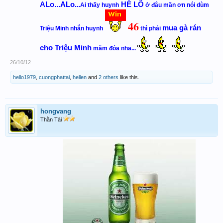
ALo...ALo..
HÉ LÔ
.Ai thấy huynh
ở đâu mần ơn nói dùm
46
mua gà rán
Triệu Minh nhắn huynh
thì phải
cho Triệu Minh
măm đóa nha...
26/10/12
hello1979
,
cuongphattai
,
hellen
and
2 others
like this.
hongvang
Thần Tài