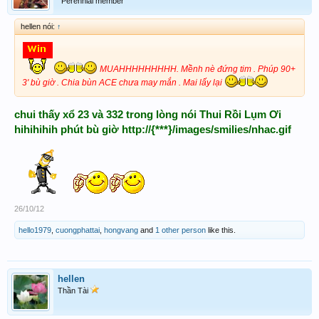
Perennial member
hellen nói:
↑
MUAHHHHHHHHH. Mềnh nè đứng tim . Phúp 90+
3' bù giờ . Chia bùn ACE chưa may mắn . Mai lấy lại
chui thấy xổ 23 và 332 trong lòng nói Thui Rồi Lụm Ơi
hihihihih phút bù giờ http://{***}/images/smilies/nhac.gif
26/10/12
hello1979
,
cuongphattai
,
hongvang
and
1 other person
like this.
hellen
Thần Tài