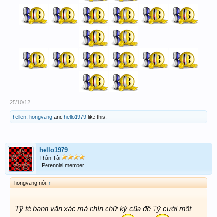
25/10/12
hellen
,
hongvang
and
hello1979
like this.
hello1979
Thần Tài
Perennial member
hongvang nói:
↑
Tỹ té banh văn xác mà nhìn chữ ký cũa đệ Tỹ cười một