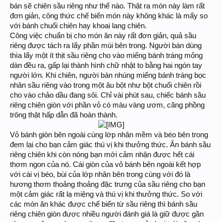
bán sẽ chiên sầu riêng như thế nào. Thật ra món này làm rất
đơn giản, công thức chế biến món này không khác là mấy so
với bánh chuối chiên hay khoai lang chiên.
Công việc chuẩn bị cho món ăn này rất đơn giản, quả sầu
riêng được tách ra lấy phần múi bên trong. Người bán dùng
thìa lấy một ít thịt sầu riêng cho vào miếng bánh tráng mỏng
dàn đều ra, gấp lại thành hình chữ nhật to bằng hai ngón tay
người lớn. Khi chiên, người bán nhúng miếng bánh tráng bọc
nhân sầu riêng vào trong một âu bột như bột chuối chiên rồi
cho vào chảo dầu đang sôi. Chỉ vài phút sau, chiếc bánh sầu
riêng chiên giòn với phần vỏ có màu vàng ươm, căng phồng
trông thật hấp dẫn đã hoàn thành.
Vỏ bánh giòn bên ngoài cùng lớp nhân mềm và béo bên trong
đem lại cho bạn cảm giác thú vị khi thưởng thức. Ăn bánh sầu
riêng chiên khi còn nóng bạn mới cảm nhận được hết cái
thơm ngon của nó. Cái giòn của vỏ bánh bên ngoài kết hợp
với cái vị béo, bùi của lớp nhân bên trong cùng với đó là
hương thơm thoảng thoảng đặc trưng của sầu riêng cho bạn
một cảm giác rất lạ miệng và thú vị khi thưởng thức. So với
các món ăn khác được chế biến từ sầu riêng thì bánh sầu
riêng chiên giòn được nhiều người đánh giá là giữ được gần