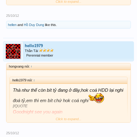
Click to expand...
25/10/12
Còn nhìu trái cây ế hok mà đập vô tư thía,cẩn thân trúng
hellen
and
Hồ Duy Dung
like this.
mũi tui là coi như....hỏng ăn đoá nha ông bạn già
hello1979
Thần Tài
Perennial member
hongvang nói:
↑
hello1979 nói:
↑
Thà như thế còn bít tỷ đang ở đây,hok coá HDD lại nghi
đoá tỷ,em thì em bít chứ hok coá nghi
[/QUOTE
Goodnight see you again
Click to expand...
Đoá,bi giờ mới là chính thức như
25/10/12