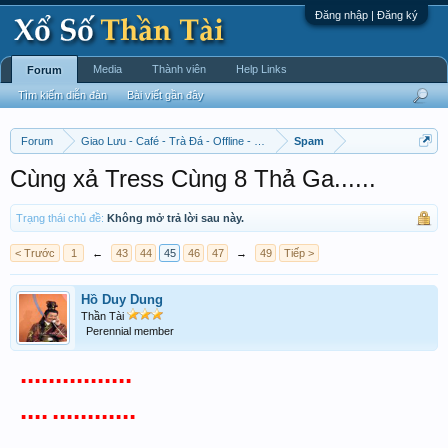
Đăng nhập | Đăng ký
Media
Thành viên
Help Links
Forum
Tìm kiếm diễn đàn
Bài viết gần đây
Forum
Giao Lưu - Café - Trà Đá - Offline - Tỉnh Tò Hihi!
Spam
Cùng xả Tress Cùng 8 Thả Ga......
Trạng thái chủ đề:
Không mở trả lời sau này.
< Trước
1
←
43
44
45
46
47
→
49
Tiếp >
Hồ Duy Dung
Thần Tài
Perennial member
....
..
..........
....
..
..........