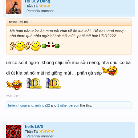
Hồ Duy Dung
Thần Tài
Perennial member
hello1979 nói:
↑
Mà hum nào thích ăn,mua trái chín về ăn lun thôi...Để nhìu quá trong
nhà thơm quá nhìu ngừ lại hok thik mùi...phải thê hok HDD????
uh có số ít người không chịu nỗi mùi sầu riêng, nhà chui có bà
dì út kìa bả nói mùi nó giống mùi ... phân gà sáp
25/10/12
hellen
,
hongvang
,
anhhoa22
and
1 other person
like this.
hello1979
Thần Tài
Perennial member