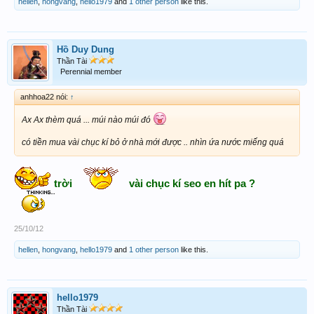
hellen
,
hongvang
,
hello1979
and
1 other person
like this.
Hồ Duy Dung
Thần Tài
Perennial member
anhhoa22 nói:
↑
Ax Ax thèm quá ... múi nào múi đó
có tiền mua vài chục kí bỏ ở nhà mới được .. nhìn ứa nước miếng quá
trời
vài chục kí seo en hít pa ?
25/10/12
hellen
,
hongvang
,
hello1979
and
1 other person
like this.
hello1979
Thần Tài