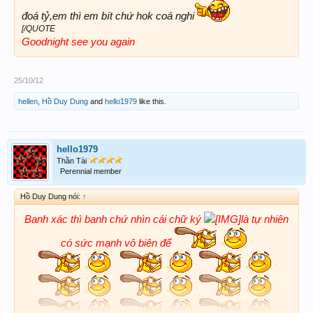
đoá tỷ,em thì em bít chứ hok coá nghi
[/QUOTE
Goodnight see you again
25/10/12
hellen
,
Hồ Duy Dung
and
hello1979
like this.
hello1979
Thần Tài
Perennial member
Hồ Duy Dung nói:
↑
Banh xác thì banh chứ nhìn cái chữ ký
là tự nhiên
có sức mạnh vô biên để