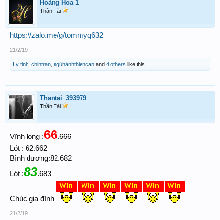
Hoàng Hoa 1
Thần Tài
https://zalo.me/g/tommyq632
21/2/19
Ly tinh
,
chintran
,
ngủhànhthiencan
and
4 others
like this.
Thantai_393979
Thần Tài
66
Vĩnh long :
.666
Lót : 62.662
Bình dương:82.682
83
Lót :
.683
Chúc gia đình
21/2/19