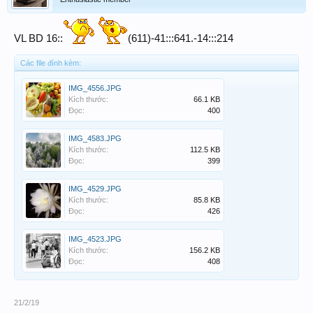
VL BD 16::
(611)-41:::641.-14:::214
Các file đính kèm:
IMG_4556.JPG
Kích thước:
66.1 KB
Đọc:
400
IMG_4583.JPG
Kích thước:
112.5 KB
Đọc:
399
IMG_4529.JPG
Kích thước:
85.8 KB
Đọc:
426
IMG_4523.JPG
Kích thước:
156.2 KB
Đọc:
408
21/2/19