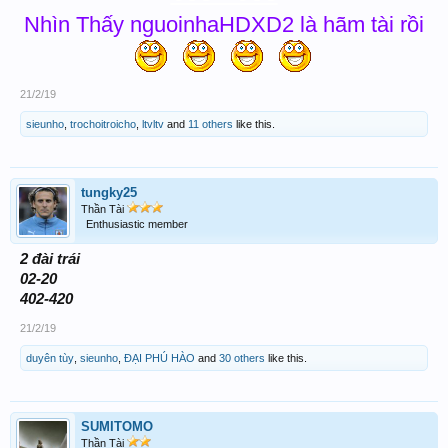
Nhìn Thấy nguoinhaHDXD2 là hãm tài rồi
21/2/19
sieunho
,
trochoitroicho
,
ltvltv
and
11 others
like this.
tungky25
Thần Tài
Enthusiastic member
2 đài trái
02-20
402-420
21/2/19
duyên tùy
,
sieunho
,
ĐẠI PHÚ HÀO
and
30 others
like this.
SUMITOMO
Thần Tài