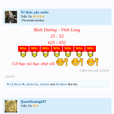
Trí thức yêu nước
Thần Tài
Perennial member
Bình Dương - Vĩnh Long
25 - 52
625 - 652
Cờ bạc nó bạc như vôi
Chỉnh sửa cuối:
21/2/19
21/2/19
☘ Cỏ Ba Lá ☘
,
duyên tùy
,
sieunho
and
38 others
like this.
Quachhoang247
Thần Tài