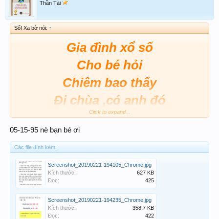
Thần Tài
Số! Xa bờ nói:
↑
Gia đình xổ số
Cho bé hỏi
Chiêm bao thấy
Đi chùa ,có anh đó
Click to expand...
Đang làm công quả
05-15-95 nè bạn bé ơi
Chặt buồng chuối xứ trái to
Các file đính kèm:
lắm
Screenshot_20190221-194105_Chrome.jpg
Chia cho mới người mấy nải
Kích thước:
627 KB
Đọc:
425
Trong đó có cho bé nữa
Screenshot_20190221-194235_Chrome.jpg
Số mấy và điềm gì
Kích thước:
358.7 KB
Đọc:
422