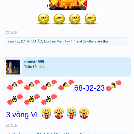
\
21/2/19
sieunho
,
ĐẠI PHÚ HÀO
,
Lúa Lúa Miền Tây ^_^
and
29 others
like this.
maiwin999
Thần Tài
68-32-23
3 vòng VL
21/2/19