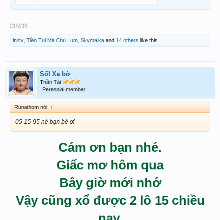
Xin giải dùm ạ.
21/2/19
ltvltv
,
Tiền Tui Mà Chú Lụm
,
Skymaika
and
14 others
like this.
Số! Xa bờ
Thần Tài
Perennial member
Runathom nói:
↑
05-15-95 nè bạn bé ơi
Cám ơn bạn nhé.
Giấc mơ hôm qua
Bây giờ mới nhớ
Vậy cũng xổ được 2 lô 15 chiều
nay.