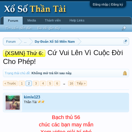
Đăng nhập | Đăng ký
Media
Thành viên
Help Links
Forum
Tìm kiếm diễn đàn
Bài viết gần đây
Forum
...
Dự Đoán Xổ Số Miền Nam
Cứ Vui Lên Vì Cuộc Đời
{XSMN} Thứ 6:
Cho Phép!
Trạng thái chủ đề:
Không mở trả lời sau này.
< Trước
1
2
3
4
5
6
→
16
Tiếp >
kimle123
Thần Tài
Bạch thủ 56
chúc các bạn may mắn