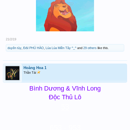
21/2/19
duyên tùy
,
ĐẠI PHÚ HÀO
,
Lúa Lúa Miền Tây ^_^
and
29 others
like this.
Hoàng Hoa 1
Thần Tài
Bình Dương & Vĩnh Long
Độc Thủ Lô
53
653 - 953