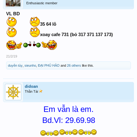
Enthusiastic member
VL BD
35 64 lô
xoay cafe 731 (bỏ 317 371 137 173)
21/2/19
duyên tùy
,
sieunho
,
ĐẠI PHÚ HÀO
and
26 others
like this.
didoan
Thần Tài
Em vẫn là em.
Bd.Vl: 29.69.98