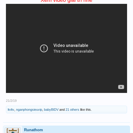
Xem video giải trí nhé
21/2/19
ltvltv
,
nganphongsieuvip
,
babyBIDV
and
21 others
like this.
Runathom