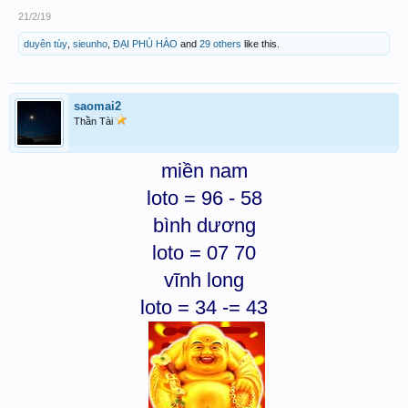
21/2/19
duyên tùy
,
sieunho
,
ĐẠI PHÚ HÀO
and
29 others
like this.
saomai2
Thần Tài
miền nam
loto = 96 - 58
bình dương
loto = 07 70
vĩnh long
loto = 34 -= 43