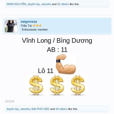
DIEM NGUYÊN
,
duyên tùy
,
sieunho
and
32 others
like this.
saigonxua
Thần Tài
Enthusiastic member
Vĩnh Long / Bìng Dương
AB : 11
Lô 11
21/2/19
duyên tùy
,
sieunho
,
ĐẠI PHÚ HÀO
and
34 others
like this.