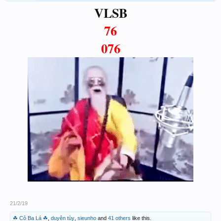
VLSB
76
076
21/2/19
☘ Cỏ Ba Lá ☘
,
duyên tùy
,
sieunho
and
41 others
like this.