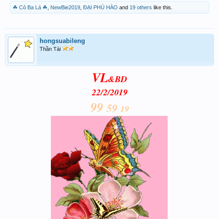
☘ Cỏ Ba Lá ☘
,
NewBie2019
,
ĐẠI PHÚ HÀO
and
19 others
like this.
hongsuabileng
Thần Tài
VL
&BD
22/2/2019
99
59
19