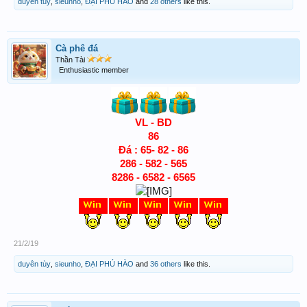
duyên tùy
,
sieunho
,
ĐẠI PHÚ HÀO
and
28 others
like this.
Cà phê đá
Thần Tài
Enthusiastic member
VL - BD
86
Đá : 65- 82 - 86
286 - 582 - 565
8286 - 6582 - 6565
21/2/19
duyên tùy
,
sieunho
,
ĐẠI PHÚ HÀO
and
36 others
like this.