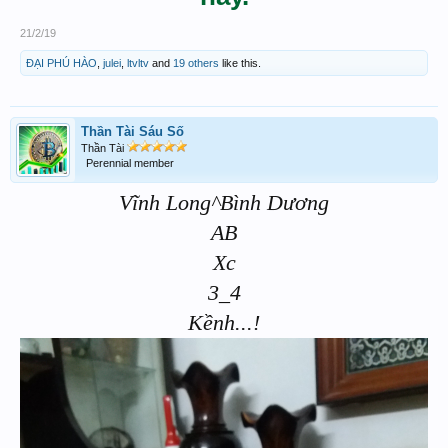
21/2/19
ĐẠI PHÚ HÀO
,
julei
,
ltvltv
and
19 others
like this.
Thần Tài Sáu Số
Thần Tài
Perennial member
Vĩnh Long^Bình Dương
AB
Xc
3_4
Kềnh...!