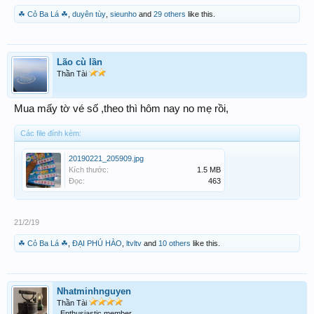
☘ Cỏ Ba Lá ☘
,
duyên tùy
,
sieunho
and
29 others
like this.
Lão cù lần
Thần Tài
Mua mấy tờ vé số ,theo thì hôm nay no mẹ rồi,
Các file đính kèm:
20190221_205909.jpg
Kích thước:
1.5 MB
Đọc:
463
21/2/19
☘ Cỏ Ba Lá ☘
,
ĐẠI PHÚ HÀO
,
ltvltv
and
10 others
like this.
Nhatminhnguyen
Thần Tài
Enthusiastic member