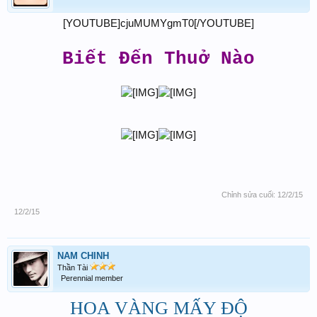
[YOUTUBE]cjuMUMYgmT0[/YOUTUBE]
Biết Đến Thuở Nào
Chỉnh sửa cuối:
12/2/15
12/2/15
NAM CHINH
Thần Tài
Perennial member
HOA VÀNG MẤY ĐỘ