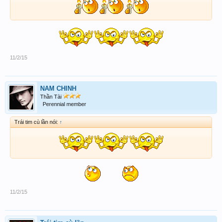
11/2/15
NAM CHINH
Thần Tài
Perennial member
Trái tim cù lần nói:
↑
11/2/15