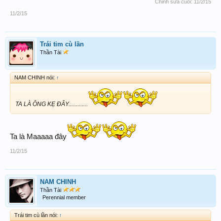
Chỉnh sửa cuối:
11/2/15
11/2/15
Trái tim cù lần
Thần Tài
NAM CHINH nói:
↑
TA LÀ ÔNG KẸ ĐÂY.............
Ta là Maaaaa đây
11/2/15
NAM CHINH
Thần Tài
Perennial member
Trái tim cù lần nói:
↑