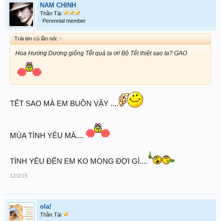
NAM CHINH
Thần Tài
Perennial member
Trái tim cù lần nói:
↑
Hoa Hướng Dương giống Tết quá ta ơi! Bộ Tết thiệt sao ta? GAO
TẾT SAO MÀ EM BUỒN VẬY ....
MÙA TÌNH YÊU MÀ....
TÌNH YÊU ĐẾN EM KO MONG ĐỢI GÌ....
12/2/15
ola!
Thần Tài