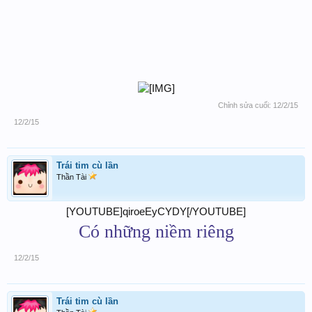
Chỉnh sửa cuối:
12/2/15
12/2/15
Trái tim cù lần
Thần Tài
[YOUTUBE]qiroeEyCYDY[/YOUTUBE]
Có những niềm riêng
12/2/15
Trái tim cù lần