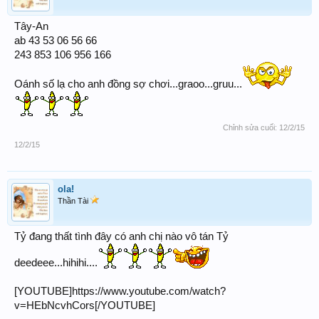
Tây-An
ab 43 53 06 56 66
243 853 106 956 166
Oánh số lạ cho anh đồng sợ chơi...graoo...gruu...
Chỉnh sửa cuối:
12/2/15
12/2/15
ola!
Thần Tài
Tỷ đang thất tình đây có anh chị nào vô tán Tỷ
deedeee...hihihi....
[YOUTUBE]https://www.youtube.com/watch?
v=HEbNcvhCors[/YOUTUBE]