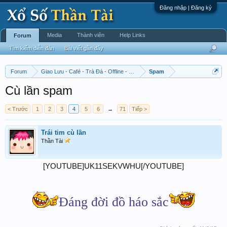
Đăng nhập | Đăng ký
Media
Thành viên
Help Links
Forum
Tìm kiếm diễn đàn
Bài viết gần đây
Forum
Giao Lưu - Café - Trà Đá - Offline - Tỉnh Tò Hihi!
Spam
Cù lần spam
< Trước
1
2
3
4
5
6
→
71
Tiếp >
Trái tim cù lần
Thần Tài
[YOUTUBE]UK11SEKVWHU[/YOUTUBE]
Đáng đời đồ háo sắc