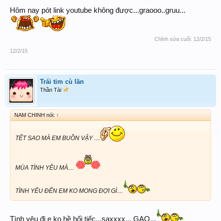
Hôm nay pót link youtube không được...graooo..gruu...
Chỉnh sửa cuối:
12/2/15
12/2/15
Trái tim cù lần
Thần Tài
NAM CHINH nói:
↑
TẾT SAO MÀ EM BUỒN VẬY ....
MÙA TÌNH YÊU MÀ....
TÌNH YÊU ĐẾN EM KO MONG ĐỢI GÌ....
Tình yêu đi e ko hề hối tiếc...saxxxx... GAO...