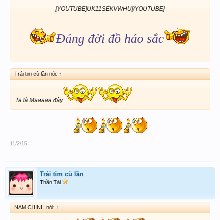
[YOUTUBE]UK11SEKVWHU[/YOUTUBE]
Đáng đời đồ háo sắc
Trái tim cù lần nói:
↑
Ta là Maaaaa đây
11/2/15
Trái tim cù lần
Thần Tài
NAM CHINH nói:
↑