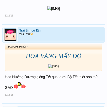
12/2/15
Trái tim cù lần
Thần Tài
NAM CHINH nói:
↑
HOA VÀNG MẤY ĐỘ
Hoa Hướng Dương giống Tết quá ta ơi! Bộ Tết thiệt sao ta?
GAO
12/2/15