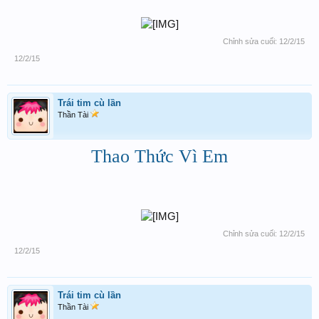
Chỉnh sửa cuối:
12/2/15
12/2/15
Trái tim cù lần
Thần Tài
Thao Thức Vì Em
Chỉnh sửa cuối:
12/2/15
12/2/15
Trái tim cù lần
Thần Tài