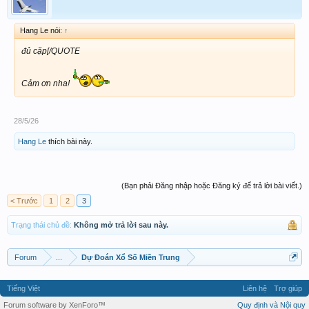
Hang Le nói:
↑
đủ cặp[/QUOTE
Cảm ơn nha!
28/5/26
Hang Le
thích bài này.
(Bạn phải Đăng nhập hoặc Đăng ký để trả lời bài viết.)
< Trước
1
2
3
Trạng thái chủ đề:
Không mở trả lời sau này.
Forum
...
Dự Đoán Xổ Số Miền Trung
Tiếng Việt
Liên hệ
Trợ giúp
Forum software by XenForo™
Quy định và Nội quy