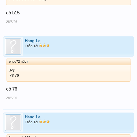
có b15
28/5/26
Hang Le
Thần Tài
phuc72 nói:
↑
MT
78 76
có 76
28/5/26
Hang Le
Thần Tài