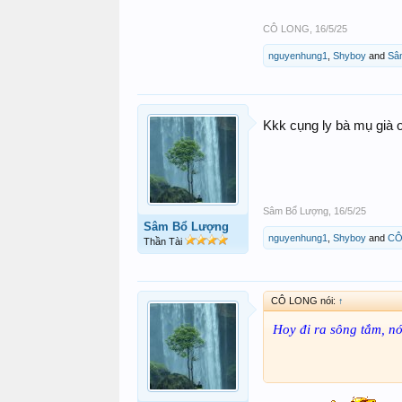
CÔ LONG
,
16/5/25
nguyenhung1
,
Shyboy
and
Sâ
Kkk cụng ly bà mụ già 
Sâm Bổ Lượng
,
16/5/25
Sâm Bổ Lượng
nguyenhung1
,
Shyboy
and
CÔ
Thần Tài
CÔ LONG nói:
↑
Hoy đi ra sông tắm, nó