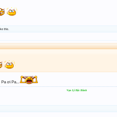
ike this.
 Pa ơi Pa...
Vạn Lý Độc Hành