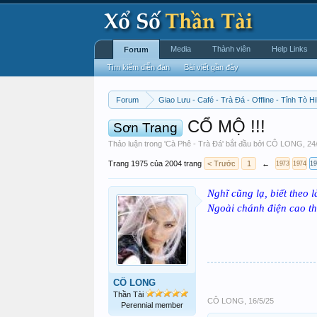
Media
Thành viên
Help Links
Forum
Tìm kiếm diễn đàn
Bài viết gần đây
Forum
Giao Lưu - Café - Trà Đá - Offline - Tỉnh Tò Hi
CỔ MỘ !!!
Sơn Trang
Thảo luận trong '
Cà Phê - Trà Đá
' bắt đầu bởi
CÔ LONG
,
24
Trang 1975 của 2004 trang
< Trước
1
←
1973
1974
19
Nghĩ cũng lạ, biết theo 
Ngoài chánh điện cao thủ
CÔ LONG
Thần Tài
CÔ LONG
,
16/5/25
Perennial member