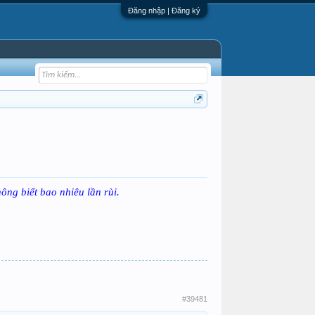
Đăng nhập | Đăng ký
hông biết bao nhiêu lần rùi.
#39481