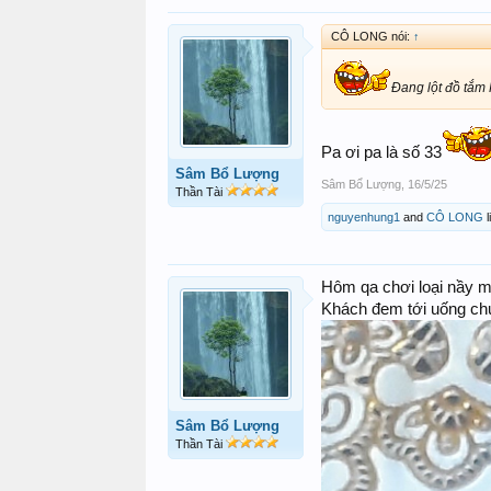
CÔ LONG nói:
↑
Đang lột đồ tắm P
Pa ơi pa là số 33
Sâm Bổ Lượng
Sâm Bổ Lượng
,
16/5/25
Thần Tài
nguyenhung1
and
CÔ LONG
l
Hôm qa chơi loại nầy m
Khách đem tới uống ch
Sâm Bổ Lượng
Thần Tài