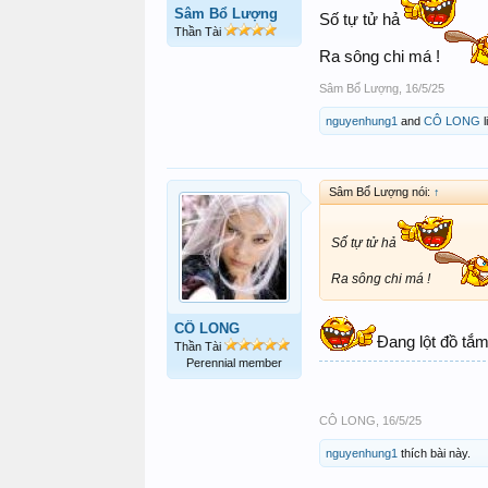
Sâm Bổ Lượng
Số tự tử hả
Thần Tài
Ra sông chi má !
Sâm Bổ Lượng
,
16/5/25
nguyenhung1
and
CÔ LONG
l
Sâm Bổ Lượng nói:
↑
Số tự tử hả
Ra sông chi má !
CÔ LONG
Đang lột đồ tắm
Thần Tài
Perennial member
CÔ LONG
,
16/5/25
nguyenhung1
thích bài này.