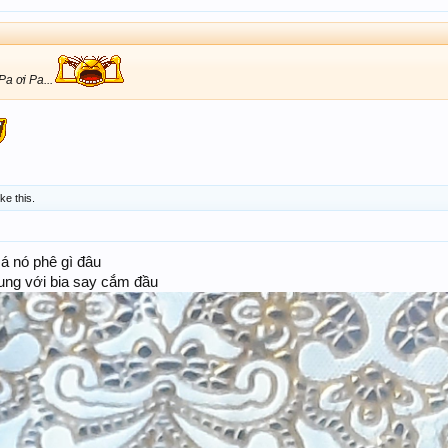
a ơi Pa...
ike this.
á nó phê gì đâu
ung với bia say cắm đầu