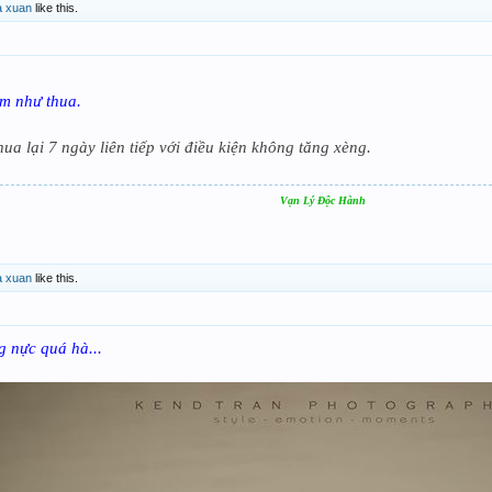
a xuan
like this.
em như thua.
ua lại 7 ngày liên tiếp với điều kiện không tăng xèng.
Vạn Lý Độc Hành
a xuan
like this.
g nực quá hà...