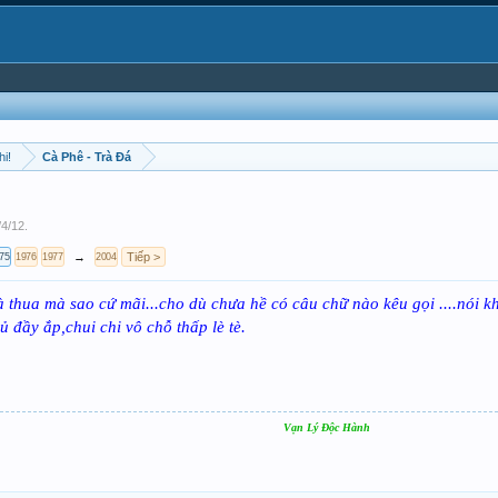
hi!
Cà Phê - Trà Đá
/4/12
.
→
Tiếp >
75
1976
1977
2004
là thua mà sao cứ mãi...cho dù chưa hề có câu chữ nào kêu gọi ....nói k
 đầy ắp,chui chi vô chỗ thấp lè tè.
Vạn Lý Độc Hành