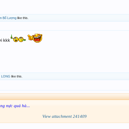
m Bổ Lượng
like this.
ơi kkk
 LONG
like this.
ng nực quá hà...
View attachment 241409