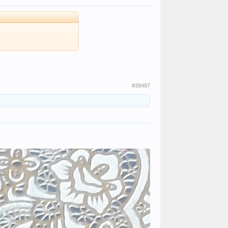
#39487