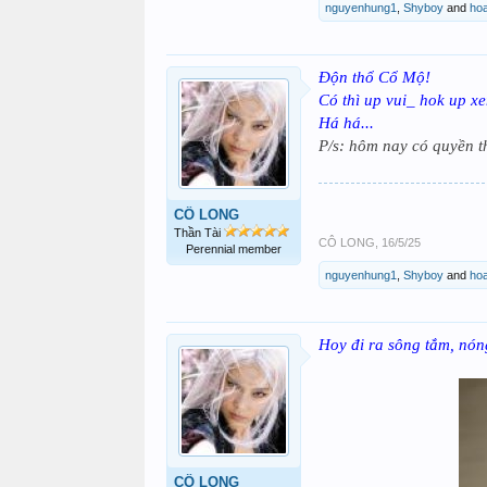
nguyenhung1
,
Shyboy
and
ho
Độn thổ Cổ Mộ!
Có thì up vui_ hok up x
Há há...
P/s: hôm nay có quyền th
CÔ LONG
Thần Tài
CÔ LONG
,
16/5/25
Perennial member
nguyenhung1
,
Shyboy
and
ho
Hoy đi ra sông tắm, nón
CÔ LONG