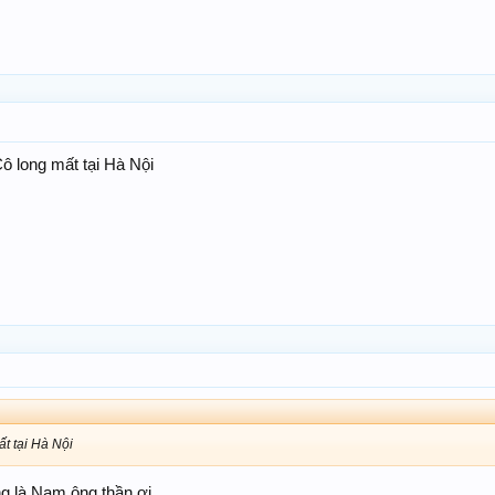
ô long mất tại Hà Nội
t tại Hà Nội
ng là Nam ông thần ơi