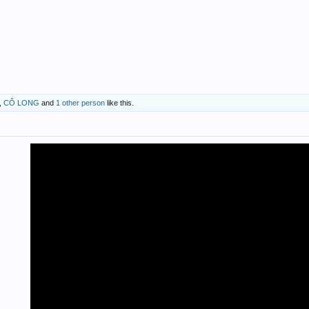
,
CÔ LONG
and
1 other person
like this.