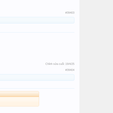
#39403
Chỉnh sửa cuối:
19/4/25
#39404