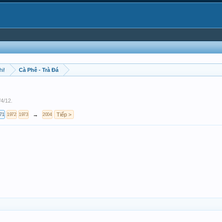
hi!
Cà Phê - Trà Đá
/4/12
.
→
Tiếp >
71
1972
1973
2004