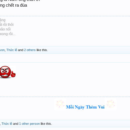
ng chết ra đùa
lặng
 rồi thôi
bão nổi
ong rồi...
von
,
Thức lê
and
2 others
like this.
Mỗi Ngày Thêm Vui
,
Thức lê
and
1 other person
like this.