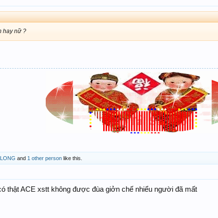
m hay nữ ?
 LONG
and
1 other person
like this.
ó thật ACE xstt không được đùa giởn chế nhiểu người đã mất