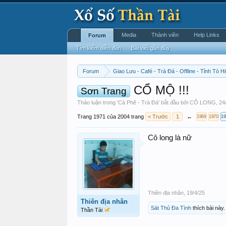
Media
Thành viên
Help Links
Forum
Tìm kiếm diễn đàn
Bài viết gần đây
Forum
Giao Lưu - Café - Trà Đá - Offline - Tỉnh Tò Hi
CỔ MỘ !!!
Sơn Trang
Thảo luận trong '
Cà Phê - Trà Đá
' bắt đầu bởi
CÔ LONG
,
24
Trang 1971 của 2004 trang
< Trước
1
←
1969
1970
19
Cô long là nữ
Thiên địa nhân
,
19/4/25
Thiên địa nhân
Sát Thủ Đa Tình
thích bài này.
Thần Tài