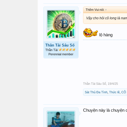
Thêm Vui nói:
↑
Vậy cho hỏi cô long là na
lộ hàng
Thần Tài Sáu Số
Thần Tài
Perennial member
Thần Tài Sáu Số
,
19/4/25
Sát Thủ Đa Tình
,
Thức lê
,
CÔ
Chuyện này là chuyện c