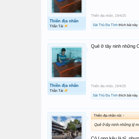
Thiên địa nhân
,
19/4/25
Thiên địa nhân
Sát Thủ Đa Tình
thích bài này.
Thần Tài
Quê ỡ tây ninh những C
Thiên địa nhân
Thiên địa nhân
,
19/4/25
Thần Tài
Sát Thủ Đa Tình
thích bài này.
Thiên địa nhân nói:
↑
Quê ỡ tây ninh những tỷ mấ
Cô Long kêu là tỷ, như