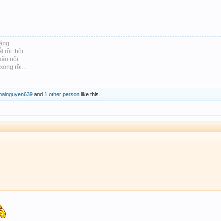
lặng
 rồi thôi
bão nổi
ong rồi...
oainguyen639
and
1 other person
like this.