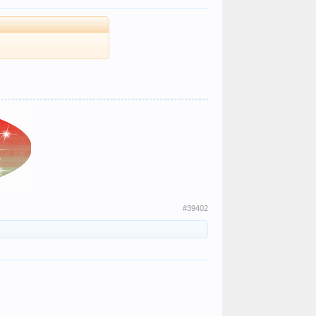
​
#39402