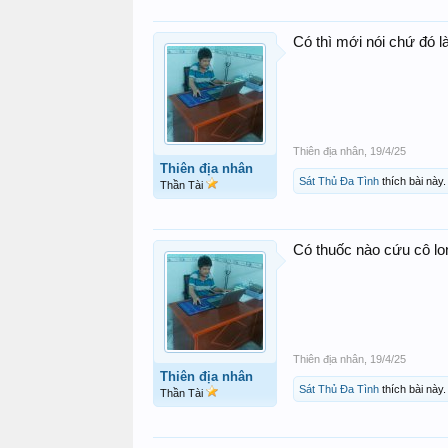
Có thì mới nói chứ đó l
Thiên địa nhân
,
19/4/25
Thiên địa nhân
Sát Thủ Đa Tình
thích bài này.
Thần Tài
Có thuốc nào cứu cô lon
Thiên địa nhân
,
19/4/25
Thiên địa nhân
Sát Thủ Đa Tình
thích bài này.
Thần Tài