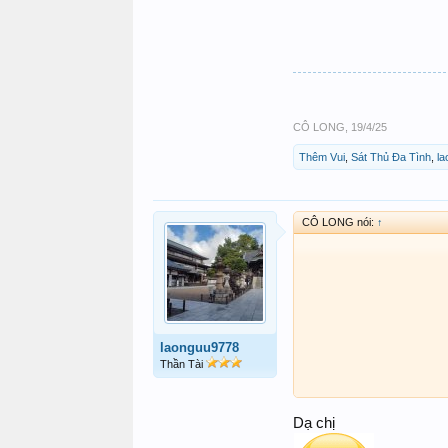
CÔ LONG
,
19/4/25
Thêm Vui
,
Sát Thủ Đa Tình
,
l
CÔ LONG nói:
↑
laonguu9778
Thần Tài
Dạ chị