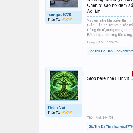
Chèn ơi sao nỡ đem số
Ác lắm
laonguu9778
Thần Tài
Vậy em nhé,khi buồn thì im 
Giận điên người,rơi nước mắt
Đừng ấu trĩ,đùng đùng như 
Bão đi qua,thương tổn cũng x
laonguu9778
,
19/4/25
Sát Thủ Đa Tình
,
HaoNamcap
Stop here nhé ! Tin vịt
Thêm Vui
Thần Tài
Thêm Vui
,
19/4/25
Sát Thủ Đa Tình
,
laonguu9778