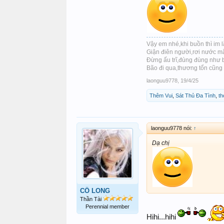
Vậy em nhé,khi buồn thì im 
Giận điên người,rơi nước mắt
Đừng ấu trĩ,đùng đùng như 
Bão đi qua,thương tổn cũng x
laonguu9778
,
19/4/25
Thêm Vui
,
Sát Thủ Đa Tình
,
th
laonguu9778 nói:
↑
Dạ chị
CÔ LONG
Thần Tài
Perennial member
Hihi...hihi