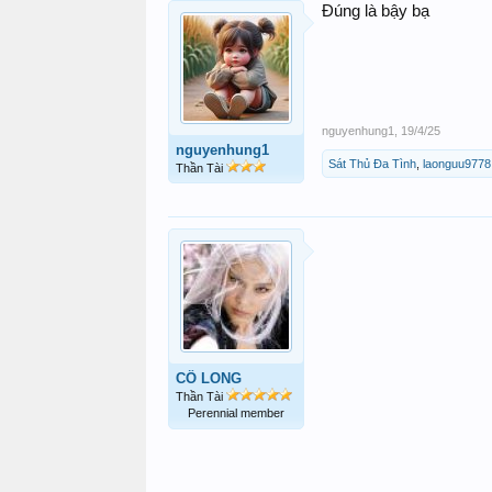
Đúng là bậy bạ
nguyenhung1
,
19/4/25
nguyenhung1
Sát Thủ Đa Tình
,
laonguu9778
Thần Tài
CÔ LONG
Thần Tài
Perennial member