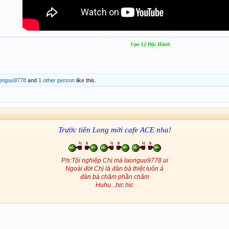
Vạn Lý Độc Hành
aonguu9778
and
1 other person
like this.
Trước tiên Long mời cafe ACE nha!
P/s:Tội nghiệp Chị mà laonguu9778 ui
Ngoài đời Chị là đàn bà thiệt luôn á
đàn bà chăm phần chăm
Huhu...hic hic