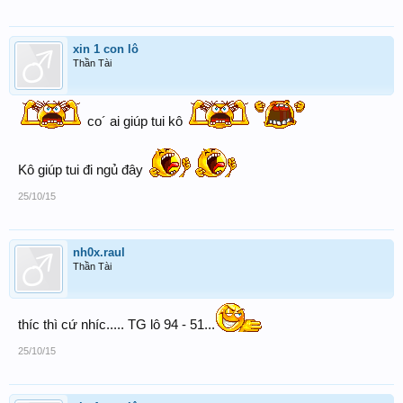
xin 1 con lô
Thần Tài
co´ ai giúp tui kô
Kô giúp tui đi ngủ đây
25/10/15
nh0x.raul
Thần Tài
thíc thì cứ nhíc..... TG lô 94 - 51...
25/10/15