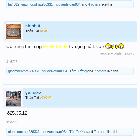
hp4312
,
giacmocothat286331
,
nguyenletuan964
and
4 others
like this.
nhinhiii
Thần Tài
Có trúng thì trúng
89-98-36-63
hy dọng nổ 1 cặp
Chỉnh sửa cuối:
31/5/26
31/5/26
giacmocothat286331
,
nguyenletuan964
,
TâmTường
and
7 others
like this.
gumako
Thần Tài
lô25.35.12
31/5/26
giacmocothat286331
,
nguyenletuan964
,
TâmTường
and
7 others
like this.