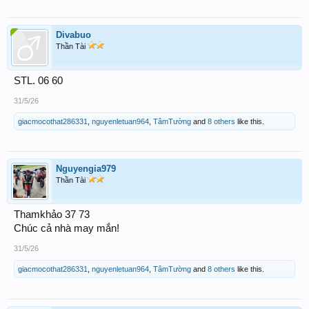
Divabuo
Thần Tài
STL. 06 60
31/5/26
giacmocothat286331
,
nguyenletuan964
,
TâmTường
and
8 others
like this.
Nguyengia979
Thần Tài
Thamkhảo 37 73
Chúc cả nhà may mắn!
31/5/26
giacmocothat286331
,
nguyenletuan964
,
TâmTường
and
8 others
like this.