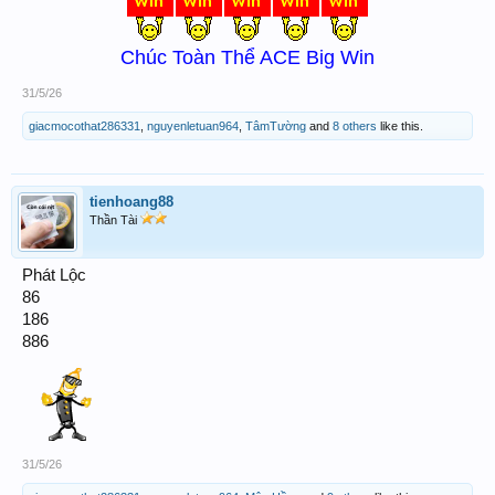
Chúc Toàn Thể ACE Big Win
31/5/26
giacmocothat286331
,
nguyenletuan964
,
TâmTường
and
8 others
like this.
tienhoang88
Thần Tài
Phát Lộc
86
186
886
31/5/26