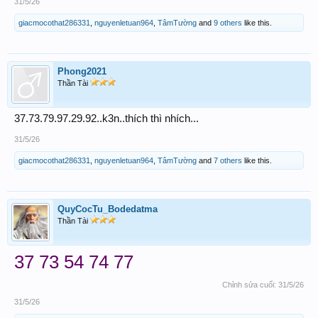
31/5/26
giacmocothat286331
,
nguyenletuan964
,
TâmTường
and
9 others
like this.
Phong2021
Thần Tài
37.73.79.97.29.92..k3n..thích thì nhích...
31/5/26
giacmocothat286331
,
nguyenletuan964
,
TâmTường
and
7 others
like this.
QuyCocTu_Bodedatma
Thần Tài
37 73 54 74 77
Chỉnh sửa cuối:
31/5/26
31/5/26