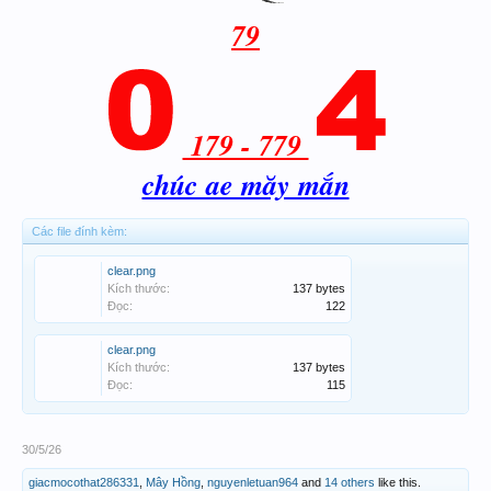
79
179 - 779
chúc ae măy mắn
Các file đính kèm:
clear.png
Kích thước:
137 bytes
Đọc:
122
clear.png
Kích thước:
137 bytes
Đọc:
115
30/5/26
giacmocothat286331
,
Mây Hồng
,
nguyenletuan964
and
14 others
like this.