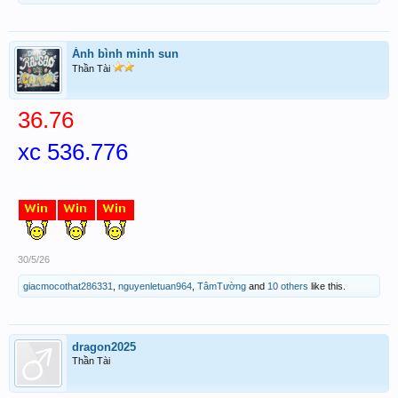
Ánh bình minh sun
Thần Tài
36.76
xc 536.776
30/5/26
giacmocothat286331
,
nguyenletuan964
,
TâmTường
and
10 others
like this.
dragon2025
Thần Tài