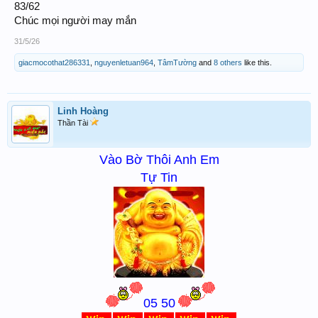
83/62
Chúc mọi người may mắn
31/5/26
giacmocothat286331
,
nguyenletuan964
,
TâmTường
and
8 others
like this.
Linh Hoàng
Thần Tài
Vào Bờ Thôi Anh Em
Tự Tin
05 50