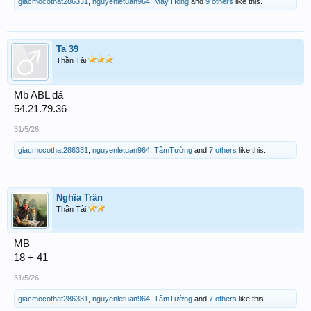
giacmocothat286331
,
nguyenletuan964
,
Mây Hồng
and
9 others
like this.
Ta 39
Thần Tài
Mb ABL đá
54.21.79.36
31/5/26
giacmocothat286331
,
nguyenletuan964
,
TâmTường
and
7 others
like this.
Nghĩa Trần
Thần Tài
MB
18 + 41
31/5/26
giacmocothat286331
,
nguyenletuan964
,
TâmTường
and
7 others
like this.