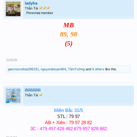
ladyha
Thần Tài
Perennial member
MB
89, 98
(5)
31/5/26
giacmocothat286331
,
nguyenletuan964
,
TâmTường
and
9 others
like this.
ilililililili
Thần Tài
Miền Bắc 31/5
STL : 79 97
AB + Xiên : 79 97 28 82
3C : 479 497 428 482 879 897 828 882