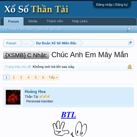
Đăng nhập | Đăng ký
Media
Thành viên
Help Links
Forum
Tìm kiếm diễn đàn
Bài viết gần đây
Forum
...
Dự Đoán Xổ Số Miền Bắc
Chúc Anh Em Măy Mắn
{XSMB} C Nhật:
Trạng thái chủ đề:
Không mở trả lời sau này.
1
2
3
4
5
6
Tiếp >
Hoàng Hoa
Thần Tài
Perennial member
BTL