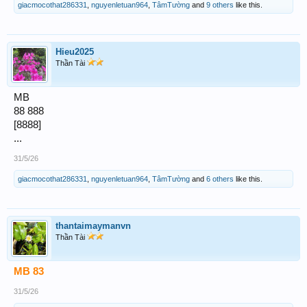
giacmocothat286331
,
nguyenletuan964
,
TâmTường
and
9 others
like this.
Hieu2025
Thần Tài
MB
88 888
[8888]
...
31/5/26
giacmocothat286331
,
nguyenletuan964
,
TâmTường
and
6 others
like this.
thantaimaymanvn
Thần Tài
MB 83
31/5/26