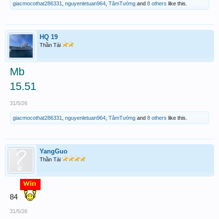
giacmocothat286331
,
nguyenletuan964
,
TâmTường
and
8 others
like this.
HQ 19
Thần Tài
Mb
15.51
31/5/26
giacmocothat286331
,
nguyenletuan964
,
TâmTường
and
8 others
like this.
YangGuo
Thần Tài
84
31/5/26