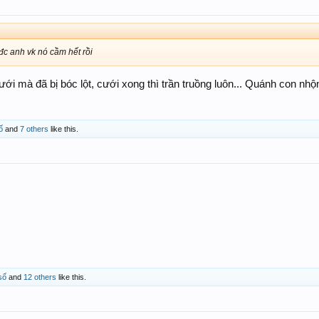
đc anh vk nó cầm hết rồi
ưới mà đã bị bóc lột, cưới xong thì trần truồng luôn... Quánh con nhộn
ố
and
7 others
like this.
số
and
12 others
like this.