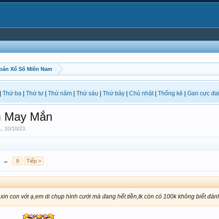
oán Xổ Số Miền Nam
|
Thứ ba
|
Thứ tư
|
Thứ năm
|
Thứ sáu
|
Thứ bảy
|
Chủ nhật
|
Thống kê
|
Gan cực đạ
 May Mắn
L
,
10/10/23
.
→
8
Tiếp >
xin con với ạ,em di chụp hình cưới mà đang hết tiền,tk còn có 100k không biết đá