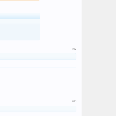
#67
#68