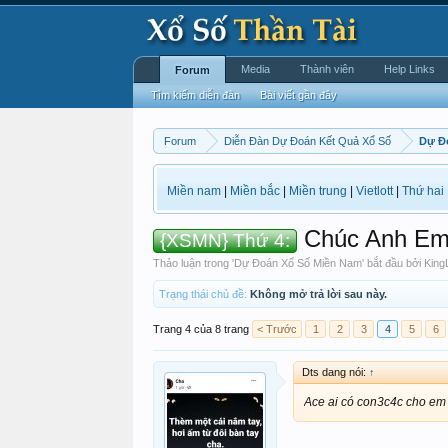
Media
Thành viên
Help Links
Forum
Tìm kiếm diễn đàn
Bài viết gần đây
Forum
Diễn Đàn Dự Đoán Kết Quả Xổ Số
Dự Đ
Miền nam
|
Miền bắc
|
Miền trung
|
Vietlott
|
Thứ hai
Chúc Anh Em
{XSMN} Thứ 4:
Thảo luận trong '
Dự Đoán Xổ Số Miền Nam
' bắt đầu bởi
King
Trạng thái chủ đề:
Không mở trả lời sau này.
Trang 4 của 8 trang
< Trước
1
2
3
4
5
6
Dts dang nói:
↑
Ace ai có con3c4c cho em 