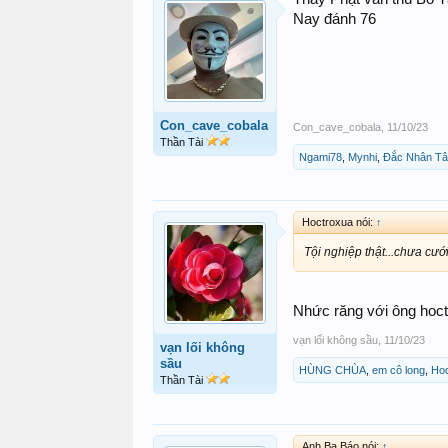
Nay đánh 76
Con_cave_cobala
Con_cave_cobala
,
11/10/23
Thần Tài
Ngami78
,
Mynhi
,
Đắc Nhân T
Hoctroxua nói:
↑
Tội nghiệp thật...chưa cưới
Nhức răng với ông hoct
vạn lối không sầu
,
11/10/23
vạn lối không
sầu
HÙNG CHÙA
,
em cô long
,
Hoc
Thần Tài
Anh Ba Báo nói:
↑