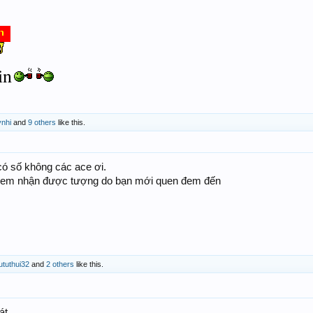
in
nhi
and
9 others
like this.
 số không các ace ơi.
 em nhận được tượng do bạn mới quen đem đến
ututhui32
and
2 others
like this.
át