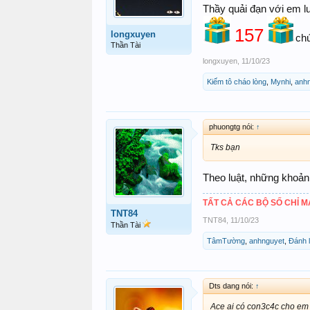
Thầy quải đạn với em l
157
longxuyen
ch
Thần Tài
longxuyen
,
11/10/23
Kiếm tô cháo lòng
,
Mynhi
,
anh
phuongtg nói:
↑
Tks bạn
Theo luật, những khoản
TẤT CẢ CÁC BỘ SỐ CHỈ 
TNT84
TNT84
,
11/10/23
Thần Tài
TâmTường
,
anhnguyet
,
Đánh 
Dts dang nói:
↑
Ace ai có con3c4c cho em 