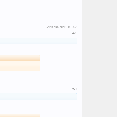
Chỉnh sửa cuối:
11/10/23
#73
#74