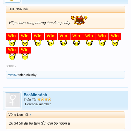
HHHNNN nói:
↑
Hiện chưa xong nhưng tám đang cháy
3/10/17
mimi52
thích bài này.
BaoMinhAnh
Thần Tài
Perennial member
Vững Lion nói:
↑
16 34 50 đủ bộ tam tấu. Coi bộ ngon à