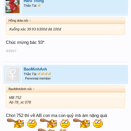
Haru Trung
Thần Tài
Hồng đola nói:
↑
Xuống xác 39.93 b300đ đá 100đ
Chúc mừng bác 93*
3/10/17
BaoMinhAnh
Thần Tài
Perennial member
BaoMinhAnh nói:
↑
MB 752
Ab 78_xc 078
Chơi 752 thì về AB con ma con quỷ mb ám nặng quá