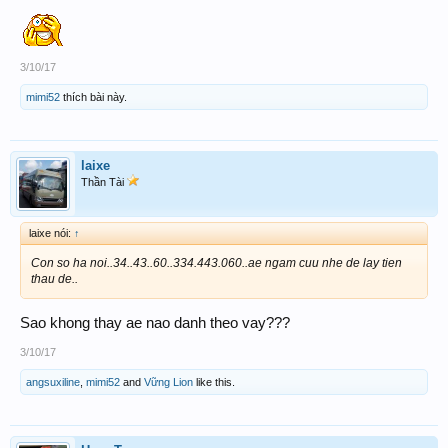
3/10/17
mimi52
thích bài này.
laixe
Thần Tài
laixe nói:
↑
Con so ha noi..34..43..60..334.443.060..ae ngam cuu nhe de lay tien
thau de..
Sao khong thay ae nao danh theo vay???
3/10/17
angsuxiline
,
mimi52
and
Vững Lion
like this.