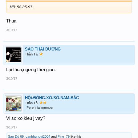
MB: 58-85-97.
Thua
3/10/17
SAO THÁI DƯƠNG
Thần Tài
Lại thua,ngưng thời gian.
3/10/17
HỘi-ĐỒNG-XỔ-SỐ-NAM-BẮC
Thần Tài
Perennial member
Vl so xo kieu j vay?
3/10/17
Sao Đỏ 69
,
canhhungvi2004
and
Fine_79
like this.