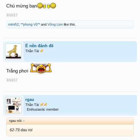
Chú mừng bạn
3/10/17
mimi52
,
**phong Vũ**
and
Vững Lion
like this.
Ế nên đánh đề
Thần Tài
Trắng phơi
3/10/17
rgau
Thần Tài
Enthusiastic member
rgau nói:
↑
62-79 dau roi