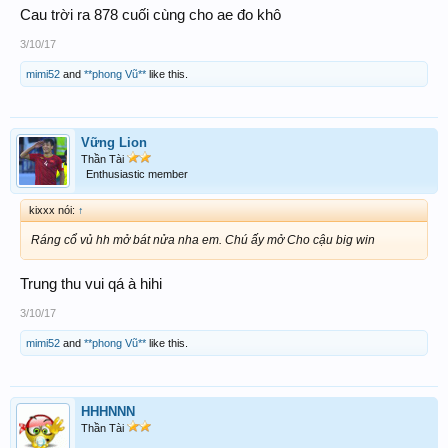
Cau trời ra 878 cuối cùng cho ae đo khô
3/10/17
mimi52
and
**phong Vũ**
like this.
Vững Lion
Thần Tài
Enthusiastic member
kixxx nói:
↑
Ráng cổ vủ hh mở bát nửa nha em. Chú ấy mở Cho cậu big win
Trung thu vui qá à hihi
3/10/17
mimi52
and
**phong Vũ**
like this.
HHHNNN
Thần Tài