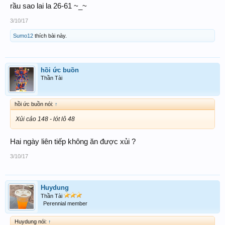
rầu sao lai la 26-61 ~_~
3/10/17
Sumo12
thích bài này.
hồi ức buồn
Thần Tài
hồi ức buồn nói:
↑
Xủi cảo 148 - lót lô 48
Hai ngày liên tiếp không ăn được xủi ?
3/10/17
Huydung
Thần Tài
Perennial member
Huydung nói:
↑