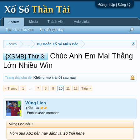
Đăng nhập | Đăng ký
Media
Thành viên
Help Links
Forum
Tìm kiếm diễn đàn
Bài viết gần đây
Forum
...
Dự Đoán Xổ Số Miền Bắc
Chúc Anh Em Mai Thắng
{XSMB} Thứ 3:
Lớn Nhiều Win
Trạng thái chủ đề:
Không mở trả lời sau này.
< Trước
1
←
7
8
9
10
11
12
Tiếp >
Vững Lion
Thần Tài
Enthusiastic member
Vững Lion nói:
↑
Hôm qua A61 nên nay đánh lại 16 thôi hehe