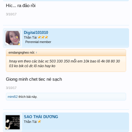
Híc... ra đảo rồi
3/10/17
Digital101010
Thần Tài
Perennial member
emdangngheo nói:
↑
hnay em theo các bác xc 503 330 350 mỗi em 10k bao lô 4k 08 80 30
03 ko bik có đc lô nào hay ko
Giong minh chet tiec né sạch
3/10/17
mimi52
thích bài này.
SAO THÁI DƯƠNG
Thần Tài