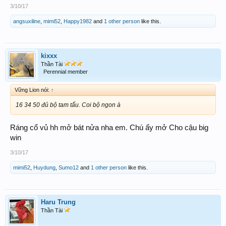
3/10/17
angsuxiline
,
mimi52
,
Happy1982
and
1 other person
like this.
kixxx
Thần Tài
Perennial member
Vững Lion nói:
↑
16 34 50 đủ bộ tam tấu. Coi bộ ngon à
Ráng cổ vủ hh mở bát nửa nha em. Chú ấy mở Cho cậu big
win
3/10/17
mimi52
,
Huydung
,
Sumo12
and
1 other person
like this.
Haru Trung
Thần Tài