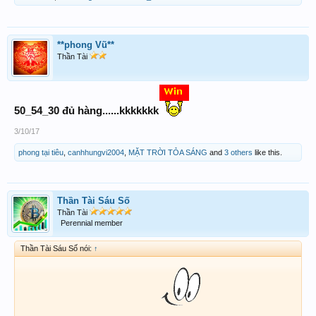
**phong Vũ**
Thần Tài
50_54_30 đủ hàng......kkkkkkk
3/10/17
phong tại tiêu
,
canhhungvi2004
,
MẶT TRỜI TỎA SÁNG
and
3 others
like this.
Thần Tài Sáu Số
Thần Tài
Perennial member
Thần Tài Sáu Số nói:
↑