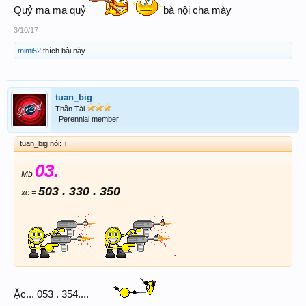
Quỷ ma ma quỷ
bà nội cha mày
3/10/17
mimi52
thích bài này.
tuan_big
Thần Tài
Perennial member
tuan_big nói:
↑
03.
Mb
503 . 330 . 350
xc =
.
Ặc... 053 . 354....